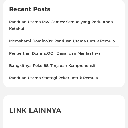
Recent Posts
Panduan Utama PKV Games: Semua yang Perlu Anda
Ketahui
Memahami Domino99: Panduan Utama untuk Pemula
Pengertian DominoQQ : Dasar dan Manfaatnya
Bangkitnya Poker88: Tinjauan Komprehensif
Panduan Utama Strategi Poker untuk Pemula
LINK LAINNYA