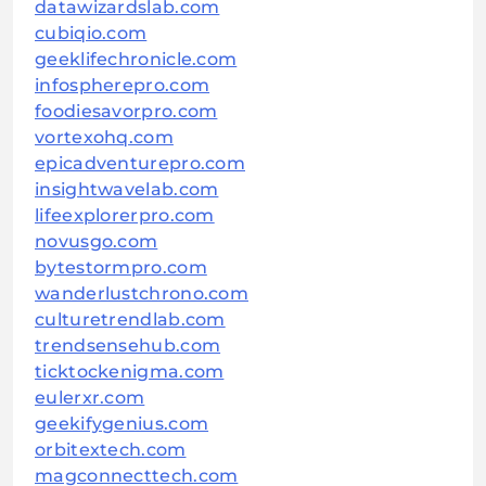
datawizardslab.com
cubiqio.com
geeklifechronicle.com
infospherepro.com
foodiesavorpro.com
vortexohq.com
epicadventurepro.com
insightwavelab.com
lifeexplorerpro.com
novusgo.com
bytestormpro.com
wanderlustchrono.com
culturetrendlab.com
trendsensehub.com
ticktockenigma.com
eulerxr.com
geekifygenius.com
orbitextech.com
magconnecttech.com