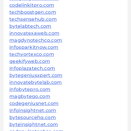
codelinkitpro.com
techboostgen.com
techsensehub.com
bytelabtech.com
innovatexaweb.com
magdynotechco.com
infosparkitnow.com
techvortexco.com
geekifyweb.com
infoplazatech.com
bytegeniusxpert.com
innovatebytelab.com
infobytepro.com
magbytego.com
codegeniusnet.com
infoinsightnet.com
bytesourcehq.com
byteinsightnet.com