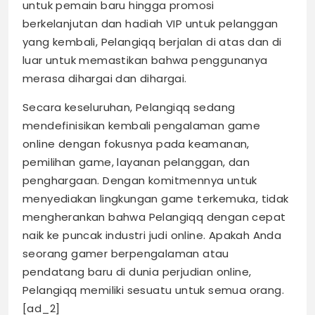
untuk pemain baru hingga promosi
berkelanjutan dan hadiah VIP untuk pelanggan
yang kembali, Pelangiqq berjalan di atas dan di
luar untuk memastikan bahwa penggunanya
merasa dihargai dan dihargai.
Secara keseluruhan, Pelangiqq sedang
mendefinisikan kembali pengalaman game
online dengan fokusnya pada keamanan,
pemilihan game, layanan pelanggan, dan
penghargaan. Dengan komitmennya untuk
menyediakan lingkungan game terkemuka, tidak
mengherankan bahwa Pelangiqq dengan cepat
naik ke puncak industri judi online. Apakah Anda
seorang gamer berpengalaman atau
pendatang baru di dunia perjudian online,
Pelangiqq memiliki sesuatu untuk semua orang.
[ad_2]