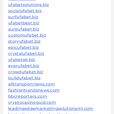
ufabetsolutions.biz
socialufabet.biz
surfufabet.biz
ufabetbest.biz
sureufabet.biz
customufabet.biz
storyufabet.biz
epicufabet.biz
crystalufabet.biz
ufabetok.biz
everufabet.biz
crowdufabet.biz
buildufabet.biz
alltransportnews.com
fashiontrandsnews.com
bbcreporters.com
cryptocasinoguid.com
leadingedgemarketingsolutionsmi.com