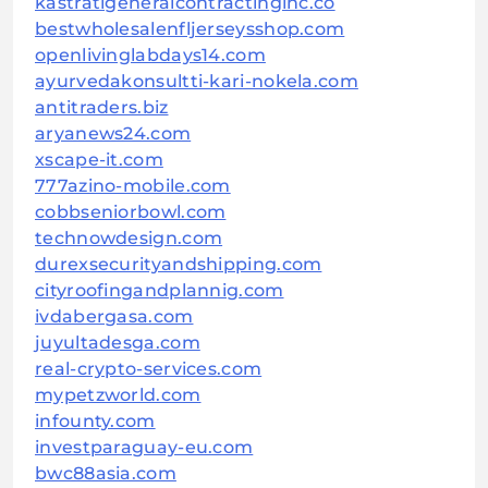
kastratigeneralcontractinginc.co
bestwholesalenfljerseysshop.com
openlivinglabdays14.com
ayurvedakonsultti-kari-nokela.com
antitraders.biz
aryanews24.com
xscape-it.com
777azino-mobile.com
cobbseniorbowl.com
technowdesign.com
durexsecurityandshipping.com
cityroofingandplannig.com
ivdabergasa.com
juyultadesga.com
real-crypto-services.com
mypetzworld.com
infounty.com
investparaguay-eu.com
bwc88asia.com