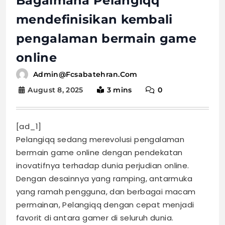
Bagaimana Pelangiqq
mendefinisikan kembali
pengalaman bermain game
online
Admin@fcsabatehran.com
August 8, 2025
3 mins
0
[ad_1]
Pelangiqq sedang merevolusi pengalaman
bermain game online dengan pendekatan
inovatifnya terhadap dunia perjudian online.
Dengan desainnya yang ramping, antarmuka
yang ramah pengguna, dan berbagai macam
permainan, Pelangiqq dengan cepat menjadi
favorit di antara gamer di seluruh dunia.