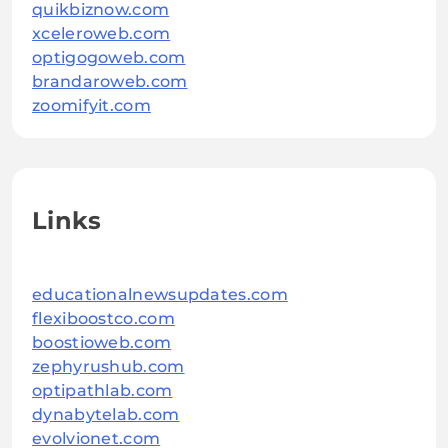
quikbiznow.com
xceleroweb.com
optigogoweb.com
brandaroweb.com
zoomifyit.com
Links
educationalnewsupdates.com
flexiboostco.com
boostioweb.com
zephyrushub.com
optipathlab.com
dynabytelab.com
evolvionet.com