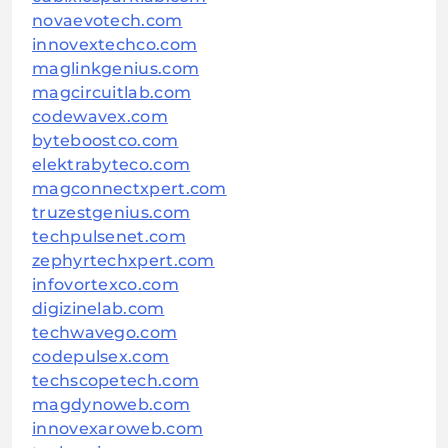
novaevotech.com
innovextechco.com
maglinkgenius.com
magcircuitlab.com
codewavex.com
byteboostco.com
elektrabyteco.com
magconnectxpert.com
truzestgenius.com
techpulsenet.com
zephyrtechxpert.com
infovortexco.com
digizinelab.com
techwavego.com
codepulsex.com
techscopetech.com
magdynoweb.com
innovexaroweb.com