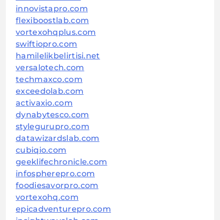
innovistapro.com
flexiboostlab.com
vortexohqplus.com
swiftiopro.com
hamilelikbelirtisi.net
versalotech.com
techmaxco.com
exceedolab.com
activaxio.com
dynabytesco.com
stylegurupro.com
datawizardslab.com
cubiqio.com
geeklifechronicle.com
infospherepro.com
foodiesavorpro.com
vortexohq.com
epicadventurepro.com