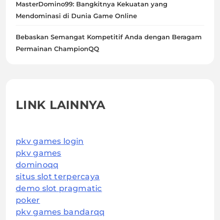
MasterDomino99: Bangkitnya Kekuatan yang
Mendominasi di Dunia Game Online
Bebaskan Semangat Kompetitif Anda dengan Beragam
Permainan ChampionQQ
LINK LAINNYA
pkv games login
pkv games
dominoqq
situs slot terpercaya
demo slot pragmatic
poker
pkv games bandarqq