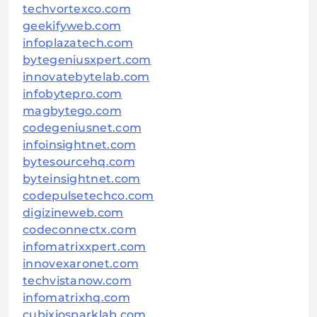
techvortexco.com
geekifyweb.com
infoplazatech.com
bytegeniusxpert.com
innovatebytelab.com
infobytepro.com
magbytego.com
codegeniusnet.com
infoinsightnet.com
bytesourcehq.com
byteinsightnet.com
codepulsetechco.com
digizineweb.com
codeconnectx.com
infomatrixxpert.com
innovexaronet.com
techvistanow.com
infomatrixhq.com
cubixiosparklab.com