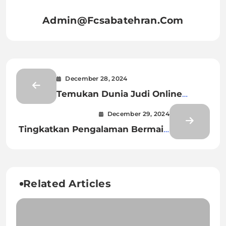
Admin@fcsabatehran.com
December 28, 2024
Temukan Dunia Judi Online
dengan GocengQQ: Review
December 29, 2024
Komprehensif
Tingkatkan Pengalaman Bermain
Game Anda dengan AbangQQ
Related Articles