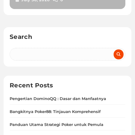
Search
Recent Posts
Pengertian DominoQQ : Dasar dan Manfaatnya
Bangkitnya Poker88: Tinjauan Komprehensif
Panduan Utama Strategi Poker untuk Pemula