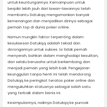
untuk keuntungannya. Kemampuan untuk
berpikir lebih jauh dari lawan-lawannya telah
membantu Datukqq mengamankan banyak
kemenangan dan menjadikan dirinya sebagai
pemain top di dunia poker online.
Namun mungkin faktor terpenting dalam
kesuksesan Datukqq adalah tekad dan
dorongannya untuk sukses. Ia tidak pernah
menyerah, bahkan dalam menghadapi kesulitan,
dan selalu berusaha untuk berkembang dan
menjadi pemain yang lebih baik. Pengejaran
keunggulan tanpa henti ini telah mendorong
Datukqq ke peringkat teratas poker online dan
mengukuhkan statusnya sebagai salah satu
yang terbaik dalam bisnis ini.
Kesimpulannya, naiknya Datukqq ke puncak