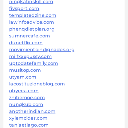
ningkatinskill.com
fivsport.com
templatedzine.com
lawinfoadvice.com
phenqdietplan.org
sumnercafe.com
dunetflix.com
movimientoindignados.org
milfxxxpussy.com
uptodatefamily.com
musitop.com
utyam.com
lacostituzioneblog.com
ohyeea.com
zhitiemoe.com
nungkub.com
anotherindian.com
xylemcider.com
taniaetiago.com