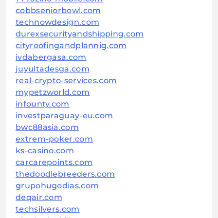
cobbseniorbowl.com
technowdesign.com
durexsecurityandshipping.com
cityroofingandplannig.com
ivdabergasa.com
juyultadesga.com
real-crypto-services.com
mypetzworld.com
infounty.com
investparaguay-eu.com
bwc88asia.com
extrem-poker.com
ks-casino.com
carcarepoints.com
thedoodlebreeders.com
grupohugodias.com
deqair.com
techsilvers.com