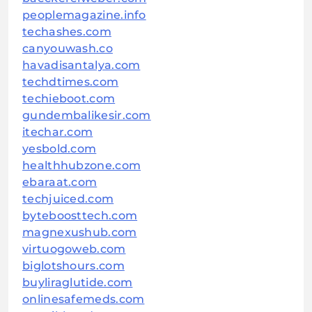
peoplemagazine.info
techashes.com
canyouwash.co
havadisantalya.com
techdtimes.com
techieboot.com
gundembalikesir.com
itechar.com
yesbold.com
healthhubzone.com
ebaraat.com
techjuiced.com
byteboosttech.com
magnexushub.com
virtuogoweb.com
biglotshours.com
buyliraglutide.com
onlinesafemeds.com