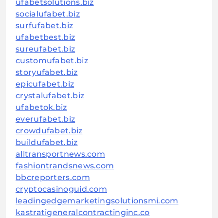
ufabetsolutions.biz
socialufabet.biz
surfufabet.biz
ufabetbest.biz
sureufabet.biz
customufabet.biz
storyufabet.biz
epicufabet.biz
crystalufabet.biz
ufabetok.biz
everufabet.biz
crowdufabet.biz
buildufabet.biz
alltransportnews.com
fashiontrandsnews.com
bbcreporters.com
cryptocasinoguid.com
leadingedgemarketingsolutionsmi.com
kastratigeneralcontractinginc.co