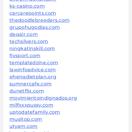
ks-casino.com
carcarepoints.com
thedoodlebreeders.com
grupohugodias.com
deqair.com
techsilvers.com
ningkatinskill.com
fivsport.com
templatedzine.com
lawinfoadvice.com
phenqdietplan.org
sumnercafe.com
dunetflix.com
movimientoindignados.org
milfxxxpussy.com
uptodatefamily.com
musitop.com
utyam.com