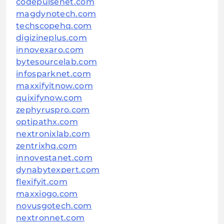
codepulsenet.com
magdynotech.com
techscopehq.com
digizineplus.com
innovexaro.com
bytesourcelab.com
infosparknet.com
maxxifyitnow.com
quixifynow.com
zephyruspro.com
optipathx.com
nextronixlab.com
zentrixhq.com
innovestanet.com
dynabytexpert.com
flexifyit.com
maxxiogo.com
novusgotech.com
nextronnet.com