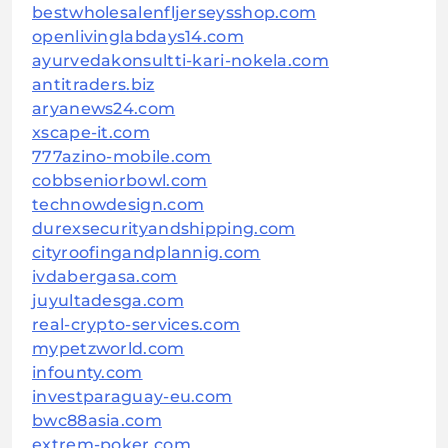
bestwholesalenfljerseysshop.com
openlivinglabdays14.com
ayurvedakonsultti-kari-nokela.com
antitraders.biz
aryanews24.com
xscape-it.com
777azino-mobile.com
cobbseniorbowl.com
technowdesign.com
durexsecurityandshipping.com
cityroofingandplannig.com
ivdabergasa.com
juyultadesga.com
real-crypto-services.com
mypetzworld.com
infounty.com
investparaguay-eu.com
bwc88asia.com
extrem-poker.com