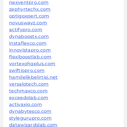
nexventpro.com
zephyrtechx.com
optigoxpert.com
novuswayz.com
actifypro.com
dynaboostx.com
instaflexco.com
innovistapro.com
flexiboostlab.com
vortexohqplus.com
swiftiopro.com
hamilelikbelirtisi.net
versalotech.com
techmaxco.com
exceedolab.com
activaxio.com
dynabytesco.com
stylegurupro.com
datawizardslab.com