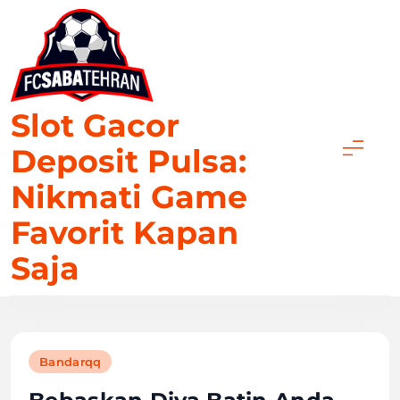
Skip
to
content
Slot Gacor
Deposit Pulsa:
Nikmati Game
Favorit Kapan
Saja
Bandarqq