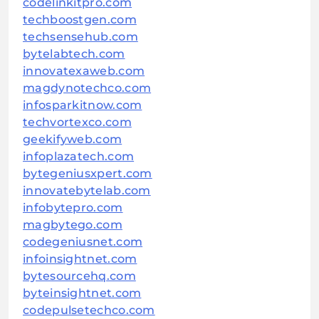
codelinkitpro.com
techboostgen.com
techsensehub.com
bytelabtech.com
innovatexaweb.com
magdynotechco.com
infosparkitnow.com
techvortexco.com
geekifyweb.com
infoplazatech.com
bytegeniusxpert.com
innovatebytelab.com
infobytepro.com
magbytego.com
codegeniusnet.com
infoinsightnet.com
bytesourcehq.com
byteinsightnet.com
codepulsetechco.com