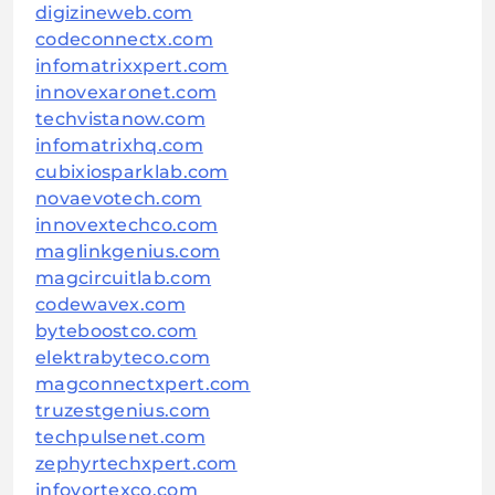
digizineweb.com
codeconnectx.com
infomatrixxpert.com
innovexaronet.com
techvistanow.com
infomatrixhq.com
cubixiosparklab.com
novaevotech.com
innovextechco.com
maglinkgenius.com
magcircuitlab.com
codewavex.com
byteboostco.com
elektrabyteco.com
magconnectxpert.com
truzestgenius.com
techpulsenet.com
zephyrtechxpert.com
infovortexco.com