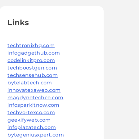
Links
techtronixhq.com
infogadgethub.com
codelinkitpro.com
techboostgen.com
techsensehub.com
bytelabtech.com
innovatexaweb.com
magdynotechco.com
infosparkitnow.com
techvortexco.com
geekifyweb.com
infoplazatech.com
bytegeniusxpert.com