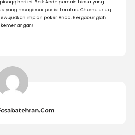
nqq ​​hari ini. Baik Anda pemain biasa yang
s yang mengincar posisi teratas, Championqq ​​
mewujudkan impian poker Anda. Bergabunglah
u kemenangan!
csabatehran.com