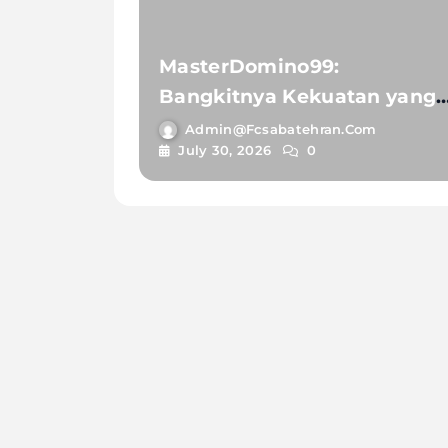
MasterDomino99:
Bangkitnya Kekuatan yang
Mendominasi di Dunia Gam
Admin@fcsabatehran.com
July 30, 2026
0
Online