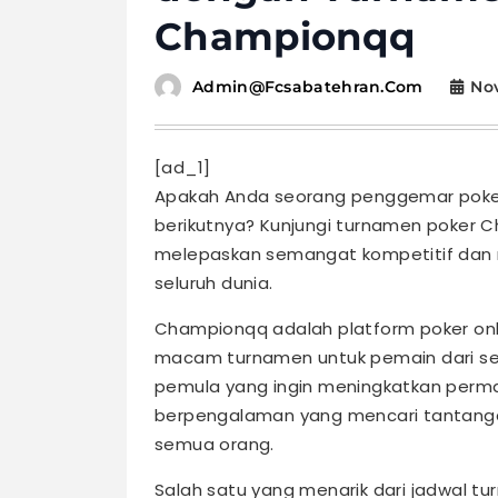
Championqq
No
Admin@fcsabatehran.com
[ad_1]
Apakah Anda seorang penggemar poker
berikutnya? Kunjungi turnamen poker C
melepaskan semangat kompetitif dan 
seluruh dunia.
Championqq ​​adalah platform poker o
macam turnamen untuk pemain dari se
pemula yang ingin meningkatkan perma
berpengalaman yang mencari tantangan
semua orang.
Salah satu yang menarik dari jadwal t