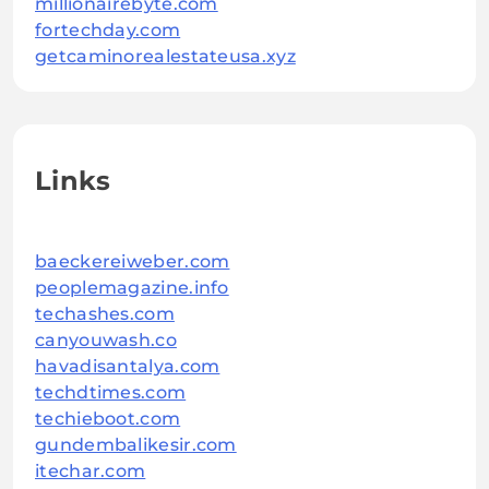
millionairebyte.com
fortechday.com
getcaminorealestateusa.xyz
Links
baeckereiweber.com
peoplemagazine.info
techashes.com
canyouwash.co
havadisantalya.com
techdtimes.com
techieboot.com
gundembalikesir.com
itechar.com