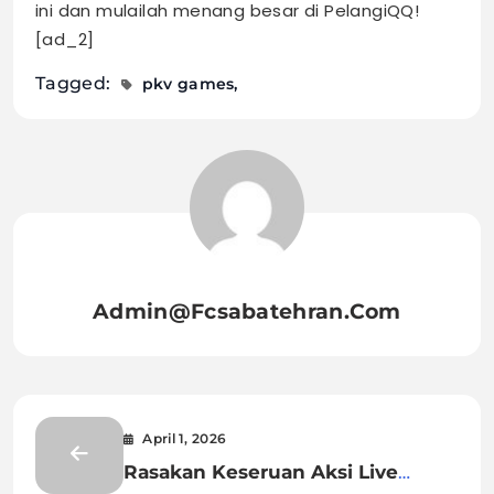
ini dan mulailah menang besar di PelangiQQ!
[ad_2]
Tagged:
pkv games
Admin@fcsabatehran.com
April 1, 2026
Rasakan Keseruan Aksi Live