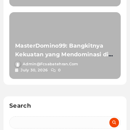
MasterDomino99: Bangkitnya
Kekuatan yang Mendominasi di
Dunia Game Online
Admin@fcsabatehran.com
July 30, 2026
0
Search