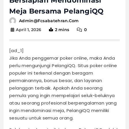
Bersiaplah Mendominasi
Meja Bersama PelangiQQ
Admin@fcsabatehran.com
April 1, 2026
2 mins
0
[ad_1]
Jika Anda penggemar poker online, maka Anda
perlu mengunjungi PelangiQQ. Situs poker online
populer ini terkenal dengan beragam
permainannya, bonus besar, dan layanan
pelanggan terbaik. Apakah Anda seorang
pemula yang ingin mempelajari seluk-beluknya
atau seorang profesional berpengalaman yang
ingin mendominasi meja, PelangiQQ memiliki
sesuatu untuk semua orang.