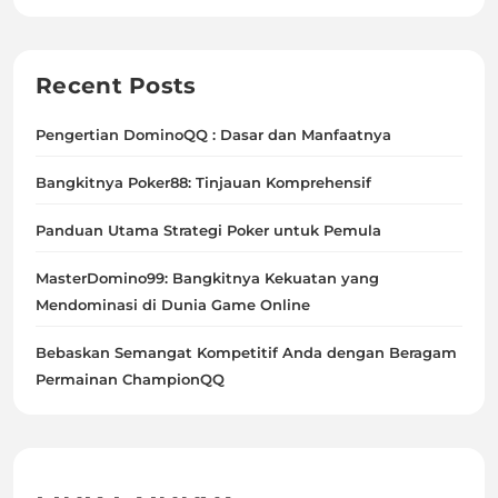
Recent Posts
Pengertian DominoQQ : Dasar dan Manfaatnya
Bangkitnya Poker88: Tinjauan Komprehensif
Panduan Utama Strategi Poker untuk Pemula
MasterDomino99: Bangkitnya Kekuatan yang
Mendominasi di Dunia Game Online
Bebaskan Semangat Kompetitif Anda dengan Beragam
Permainan ChampionQQ