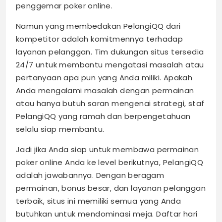
penggemar poker online.
Namun yang membedakan PelangiQQ dari
kompetitor adalah komitmennya terhadap
layanan pelanggan. Tim dukungan situs tersedia
24/7 untuk membantu mengatasi masalah atau
pertanyaan apa pun yang Anda miliki. Apakah
Anda mengalami masalah dengan permainan
atau hanya butuh saran mengenai strategi, staf
PelangiQQ yang ramah dan berpengetahuan
selalu siap membantu.
Jadi jika Anda siap untuk membawa permainan
poker online Anda ke level berikutnya, PelangiQQ
adalah jawabannya. Dengan beragam
permainan, bonus besar, dan layanan pelanggan
terbaik, situs ini memiliki semua yang Anda
butuhkan untuk mendominasi meja. Daftar hari