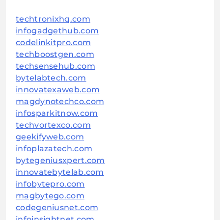
techtronixhq.com
infogadgethub.com
codelinkitpro.com
techboostgen.com
techsensehub.com
bytelabtech.com
innovatexaweb.com
magdynotechco.com
infosparkitnow.com
techvortexco.com
geekifyweb.com
infoplazatech.com
bytegeniusxpert.com
innovatebytelab.com
infobytepro.com
magbytego.com
codegeniusnet.com
infoinsightnet.com