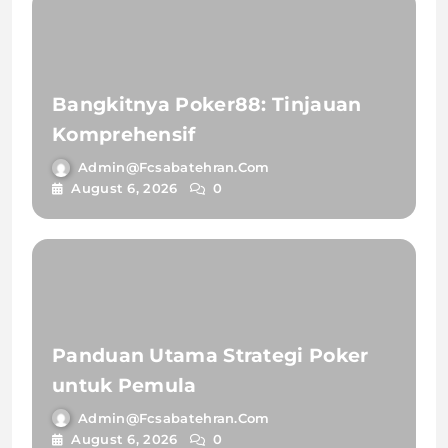
Bangkitnya Poker88: Tinjauan
Komprehensif
Admin@fcsabatehran.com
August 6, 2026
0
Panduan Utama Strategi Poker
untuk Pemula
Admin@fcsabatehran.com
August 6, 2026
0