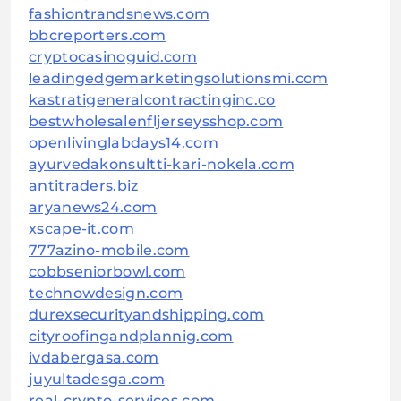
fashiontrandsnews.com
bbcreporters.com
cryptocasinoguid.com
leadingedgemarketingsolutionsmi.com
kastratigeneralcontractinginc.co
bestwholesalenfljerseysshop.com
openlivinglabdays14.com
ayurvedakonsultti-kari-nokela.com
antitraders.biz
aryanews24.com
xscape-it.com
777azino-mobile.com
cobbseniorbowl.com
technowdesign.com
durexsecurityandshipping.com
cityroofingandplannig.com
ivdabergasa.com
juyultadesga.com
real-crypto-services.com