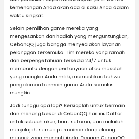
kemenangan Anda akan ada di saku Anda dalam
waktu singkat.
Selain pemilihan game mereka yang
mengesankan dan hadiah yang menguntungkan,
CebanQQ juga bangga menyediakan layanan
pelanggan terkemuka. Tim mereka yang ramah
dan berpengetahuan tersedia 24/7 untuk
membantu dengan pertanyaan atau masalah
yang mungkin Anda miliki, memastikan bahwa
pengalaman bermain game Anda semulus
mungkin.
Jadi tunggu apa lagi? Bersiaplah untuk bermain
dan menang besar di CebanQQ hari ini. Daftar
untuk sebuah akun, buat setoran, dan mulailah
menjelajahi semua permainan dan peluang
menarik yang menanti Anda. Dengan CebanQQ,