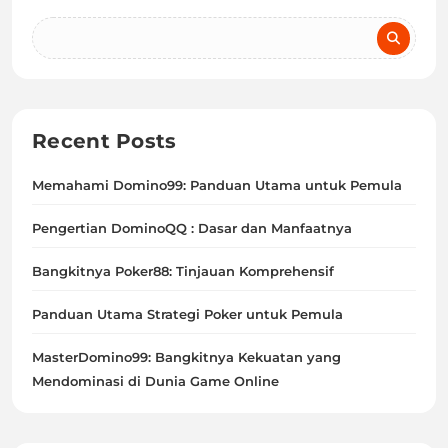
Recent Posts
Memahami Domino99: Panduan Utama untuk Pemula
Pengertian DominoQQ : Dasar dan Manfaatnya
Bangkitnya Poker88: Tinjauan Komprehensif
Panduan Utama Strategi Poker untuk Pemula
MasterDomino99: Bangkitnya Kekuatan yang
Mendominasi di Dunia Game Online