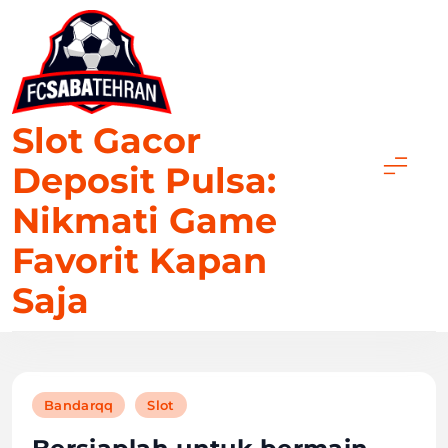
Skip
to
content
Slot Gacor
Deposit Pulsa:
Nikmati Game
Favorit Kapan
Saja
Bandarqq
Slot