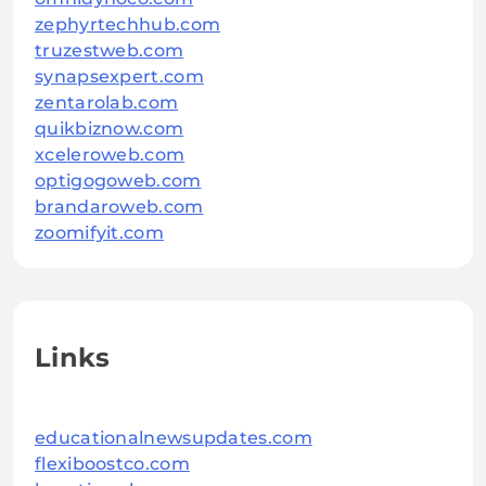
zephyrtechhub.com
truzestweb.com
synapsexpert.com
zentarolab.com
quikbiznow.com
xceleroweb.com
optigogoweb.com
brandaroweb.com
zoomifyit.com
Links
educationalnewsupdates.com
flexiboostco.com