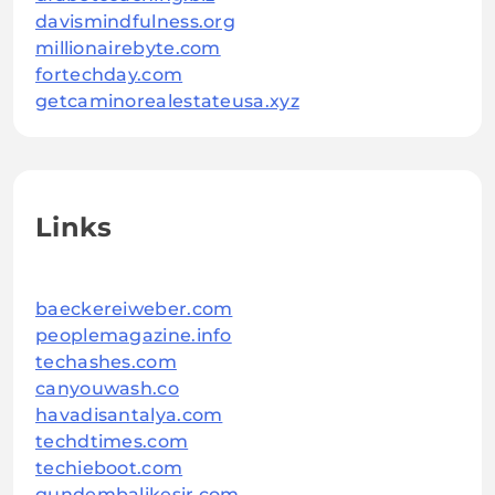
davismindfulness.org
millionairebyte.com
fortechday.com
getcaminorealestateusa.xyz
Links
baeckereiweber.com
peoplemagazine.info
techashes.com
canyouwash.co
havadisantalya.com
techdtimes.com
techieboot.com
gundembalikesir.com