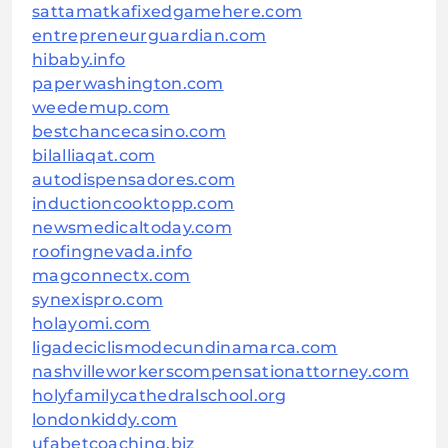
sattamatkafixedgamehere.com
entrepreneurguardian.com
hibaby.info
paperwashington.com
weedemup.com
bestchancecasino.com
bilalliaqat.com
autodispensadores.com
inductioncooktopp.com
newsmedicaltoday.com
roofingnevada.info
magconnectx.com
synexispro.com
holayomi.com
ligadeciclismodecundinamarca.com
nashvilleworkerscompensationattorney.com
holyfamilycathedralschool.org
londonkiddy.com
ufabetcoaching.biz