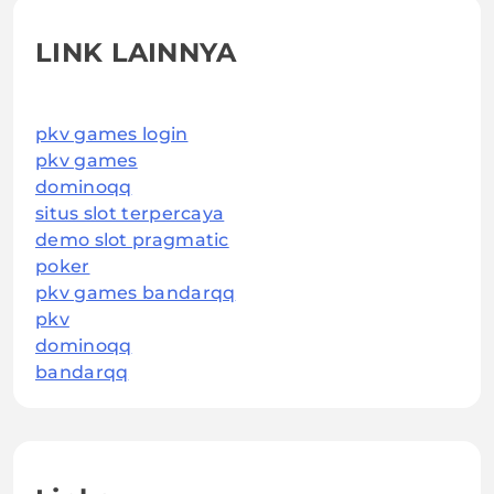
LINK LAINNYA
pkv games login
pkv games
dominoqq
situs slot terpercaya
demo slot pragmatic
poker
pkv games bandarqq
pkv
dominoqq
bandarqq