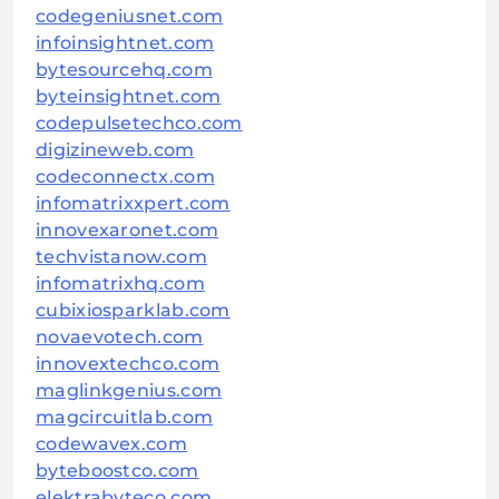
codegeniusnet.com
infoinsightnet.com
bytesourcehq.com
byteinsightnet.com
codepulsetechco.com
digizineweb.com
codeconnectx.com
infomatrixxpert.com
innovexaronet.com
techvistanow.com
infomatrixhq.com
cubixiosparklab.com
novaevotech.com
innovextechco.com
maglinkgenius.com
magcircuitlab.com
codewavex.com
byteboostco.com
elektrabyteco.com