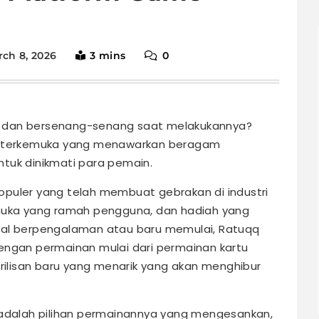
ch 8, 2026
3 mins
0
r dan bersenang-senang saat melakukannya?
ne terkemuka yang menawarkan beragam
tuk dinikmati para pemain.
opuler yang telah membuat gebrakan di industri
rmuka yang ramah pengguna, dan hadiah yang
nal berpengalaman atau baru memulai, Ratuqq
engan permainan mulai dari permainan kartu
 rilisan baru yang menarik yang akan menghibur
 adalah pilihan permainannya yang mengesankan,