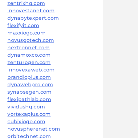
zentrixhq.com
innovestanet.com
dynabytexpert.com
flexifyit.com
maxxiogo.com
novusgotech.com
nextronnet.com
dynamoxco.com
zenturogen.com
innovexaweb.com
brandioplus.com
dynawebpro.com
synapsegen.com
flexipathlab.com
vividushq.com
vortexaplus.com
cubixiogo.com
novuspherenet.com
orbitechnet.com