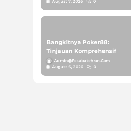
August 7, 2026
0
Bangkitnya Poker88:
Tinjauan Komprehensif
Admin@fcsabatehran.com
August 6, 2026
0