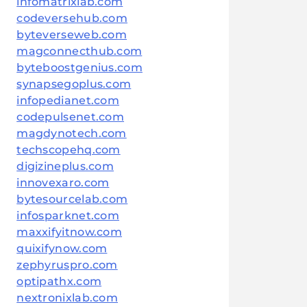
infomatrixlab.com
codeversehub.com
byteverseweb.com
magconnecthub.com
byteboostgenius.com
synapsegoplus.com
infopedianet.com
codepulsenet.com
magdynotech.com
techscopehq.com
digizineplus.com
innovexaro.com
bytesourcelab.com
infosparknet.com
maxxifyitnow.com
quixifynow.com
zephyruspro.com
optipathx.com
nextronixlab.com