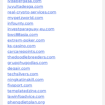
ivdabergasa.com
juyultadesga.com
real-crypto-services.com
mypetzworld.com
infounty.com
investparaguay-eu.com
bwc88asia.com
extrem-poker.com
ks-casino.com
carcarepoints.com
thedoodlebreeders.com
grupohugodias.com
deqair.com
techsilvers.com
ningkatinskill.com
fivsport.com
templatedzine.com
lawinfoadvice.com
phenqdietplan.org