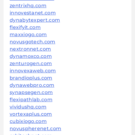
zentrixhq.com
innovestanet.com
dynabytexpert.com
flexifyit.com
maxxiogo.com
novusgotech.com
nextronnet.com
dynamoxco.com
zenturogen.com
innovexaweb.com
brandioplus.com
dynawebpro.com
synapsegen.com
flexipathlab.com
vividushq.com
vortexaplus.com
cubixiogo.com
novuspherenet.com