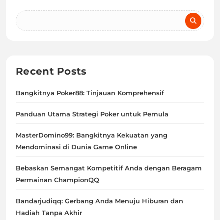
Recent Posts
Bangkitnya Poker88: Tinjauan Komprehensif
Panduan Utama Strategi Poker untuk Pemula
MasterDomino99: Bangkitnya Kekuatan yang
Mendominasi di Dunia Game Online
Bebaskan Semangat Kompetitif Anda dengan Beragam
Permainan ChampionQQ
Bandarjudiqq: Gerbang Anda Menuju Hiburan dan
Hadiah Tanpa Akhir