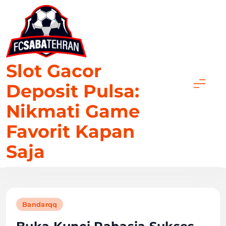
Skip
to
content
Slot Gacor
Deposit Pulsa:
Nikmati Game
Favorit Kapan
Saja
Bandarqq