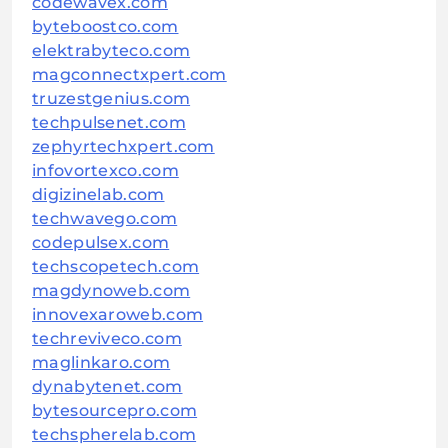
codewavex.com
byteboostco.com
elektrabyteco.com
magconnectxpert.com
truzestgenius.com
techpulsenet.com
zephyrtechxpert.com
infovortexco.com
digizinelab.com
techwavego.com
codepulsex.com
techscopetech.com
magdynoweb.com
innovexaroweb.com
techreviveco.com
maglinkaro.com
dynabytenet.com
bytesourcepro.com
techspherelab.com