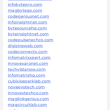
infobytepro.com
magbytego.com
codegeniusnet.com
infoinsightnet.com
bytesourcehq.com
byteinsightnet.com
codepulsetechco.com
digizineweb.com
codeconnectx.com
infomatrixxpert.com
innovexaronet.com
techvistanow.com
infomatrixhq.com
cubixiosparklab.com
novaevotech.com
innovextechco.com
maglinkgenius.com
magcircuitlab.com