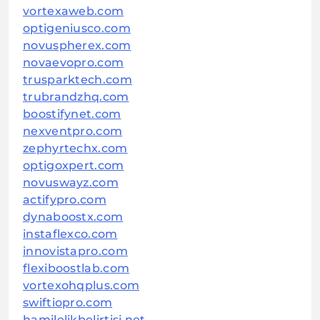
vortexaweb.com
optigeniusco.com
novuspherex.com
novaevopro.com
trusparktech.com
trubrandzhq.com
boostifynet.com
nexventpro.com
zephyrtechx.com
optigoxpert.com
novuswayz.com
actifypro.com
dynaboostx.com
instaflexco.com
innovistapro.com
flexiboostlab.com
vortexohqplus.com
swiftiopro.com
hamilelikbelirtisi.net