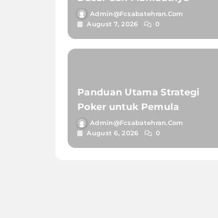
Admin@fcsabatehran.com
August 7, 2026
0
Panduan Utama Strategi
Poker untuk Pemula
Admin@fcsabatehran.com
August 6, 2026
0