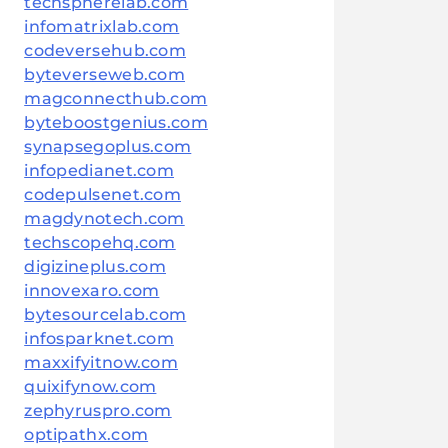
techspherelab.com
infomatrixlab.com
codeversehub.com
byteverseweb.com
magconnecthub.com
byteboostgenius.com
synapsegoplus.com
infopedianet.com
codepulsenet.com
magdynotech.com
techscopehq.com
digizineplus.com
innovexaro.com
bytesourcelab.com
infosparknet.com
maxxifyitnow.com
quixifynow.com
zephyruspro.com
optipathx.com