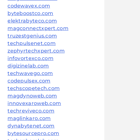
codewavex.com
byteboostco.com
elektrabyteco.com
magconnectxpert.com
truzestgenius.com
techpulsenet.com
zephyrtechxpert.com
infovortexco.com
digizinelab.com
techwavego.com
codepulsex.com
techscopetech.com
magdynoweb.com
innovexaroweb.com
techreviveco.com
maglinkaro.com
dynabytenet.com
bytesourcepro.com