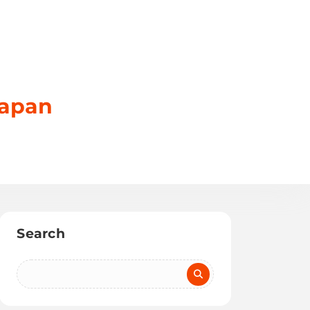
Kapan
Search