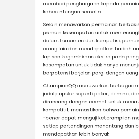
memberi penghargaan kepada pemain
keberuntungan semata.
Selain menawarkan permainan berbasi
pemain kesempatan untuk memenangkan
dalam turnamen dan kompetisi, pemai
orang lain dan mendapatkan hadiah uan
lapisan kegembiraan ekstra pada pen
kesempatan untuk tidak hanya menunju
berpotensi berjalan pergi dengan uang 
ChampionQQ menawarkan berbagai maca
judul populer seperti poker, domino, d
dirancang dengan cermat untuk menaw
kompetitif, memastikan bahwa pemain 
-benar dapat menguji keterampilan me
setiap pertandingan menantang dan 
mendapatkan lebih banyak.