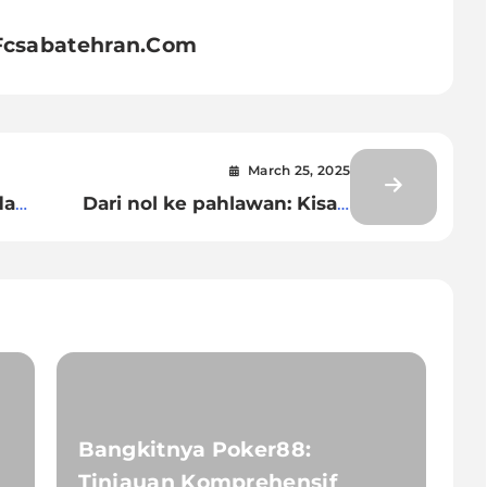
csabatehran.com
March 25, 2025
da
Dari nol ke pahlawan: Kisah
n
Masterdomino99 dan kreasi
domino yang mendominasi
Bangkitnya Poker88:
Tinjauan Komprehensif