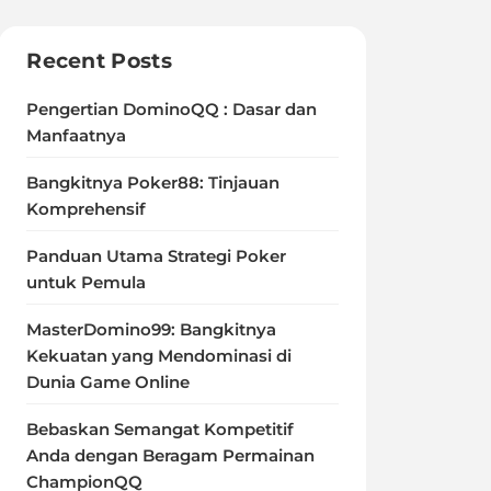
Recent Posts
Pengertian DominoQQ : Dasar dan
Manfaatnya
Bangkitnya Poker88: Tinjauan
Komprehensif
Panduan Utama Strategi Poker
untuk Pemula
MasterDomino99: Bangkitnya
Kekuatan yang Mendominasi di
Dunia Game Online
Bebaskan Semangat Kompetitif
Anda dengan Beragam Permainan
ChampionQQ