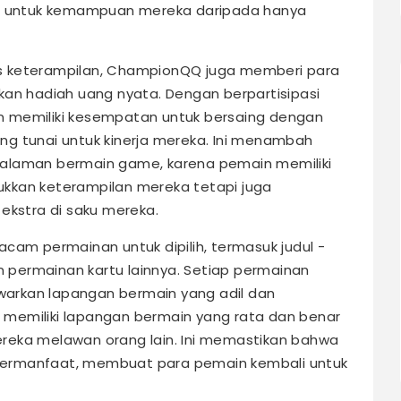
 untuk kemampuan mereka daripada hanya
s keterampilan, ChampionQQ juga memberi para
 hadiah uang nyata. Dengan berpartisipasi
n memiliki kesempatan untuk bersaing dengan
g tunai untuk kinerja mereka. Ini menambah
galaman bermain game, karena pemain memiliki
kkan keterampilan mereka tetapi juga
ekstra di saku mereka.
m permainan untuk dipilih, termasuk judul -
an permainan kartu lainnya. Setiap permainan
arkan lapangan bermain yang adil dan
memiliki lapangan bermain yang rata dan benar
reka melawan orang lain. Ini memastikan bahwa
bermanfaat, membuat para pemain kembali untuk