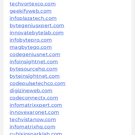
techvortexco.com
geekifyweb.com
infoplazatech.com
bytegeniusxpert.com
innovatebytelab.com
infobytepro.com
magbytego.com
codegeniusnet.com
infoinsightnet.com
bytesourcehq.com
byteinsightnet.com
codepulsetechco.com
digizineweb.com
codeconnectx.com
infomatrixxpert.com
innovexaronet.com
techvistanow.com
infomatrixhq.com
cubixiosparklab.com