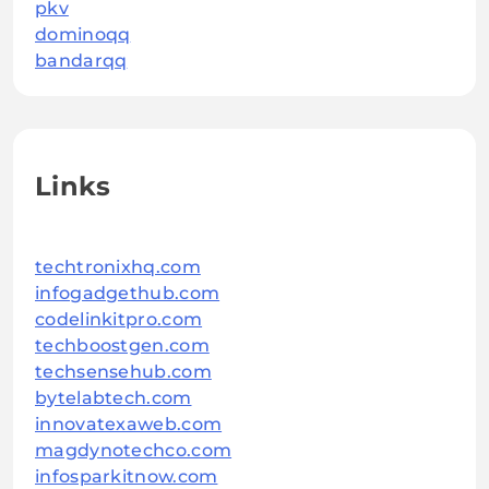
pkv
dominoqq
bandarqq
Links
techtronixhq.com
infogadgethub.com
codelinkitpro.com
techboostgen.com
techsensehub.com
bytelabtech.com
innovatexaweb.com
magdynotechco.com
infosparkitnow.com