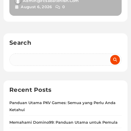
Admin@fcsabatehran.com
August 6, 2026
0
Search
Recent Posts
Panduan Utama PKV Games: Semua yang Perlu Anda
Ketahui
Memahami Domino99: Panduan Utama untuk Pemula