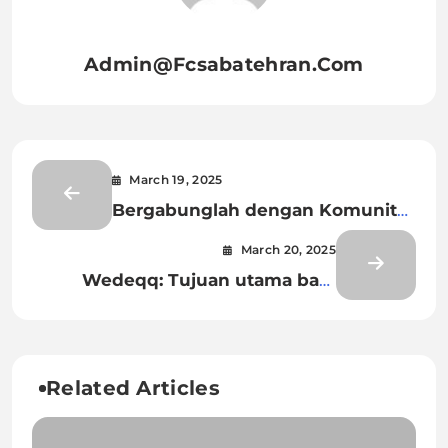
Admin@fcsabatehran.com
March 19, 2025
Bergabunglah dengan Komunitas
Pokerpelangi: Di ​​mana para
March 20, 2025
pemain datang untuk bersaing
Wedeqq: Tujuan utama bagi
dan menang besar
penggemar perjudian online
Related Articles