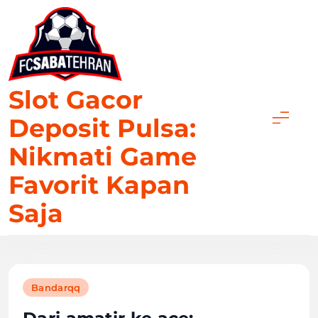
Skip
to
content
Slot Gacor
Deposit Pulsa:
Nikmati Game
Favorit Kapan
Saja
Bandarqq