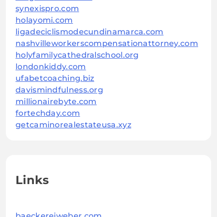
synexispro.com
holayomi.com
ligadeciclismodecundinamarca.com
nashvilleworkerscompensationattorney.com
holyfamilycathedralschool.org
londonkiddy.com
ufabetcoaching.biz
davismindfulness.org
millionairebyte.com
fortechday.com
getcaminorealestateusa.xyz
Links
baeckereiweber.com