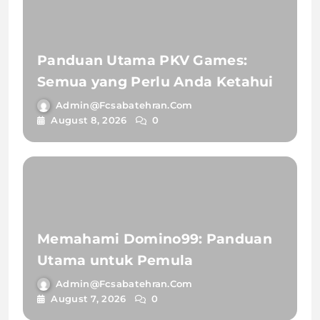
Panduan Utama PKV Games:
Semua yang Perlu Anda Ketahui
Admin@fcsabatehran.com
August 8, 2026
0
Memahami Domino99: Panduan
Utama untuk Pemula
Admin@fcsabatehran.com
August 7, 2026
0