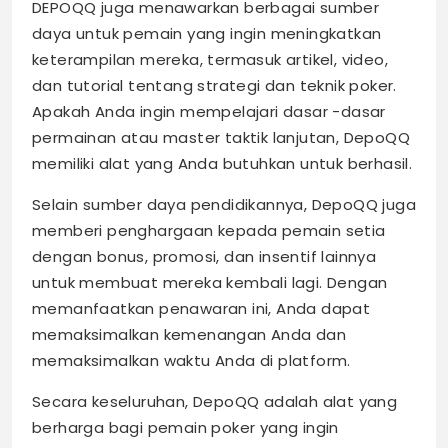
DEPOQQ juga menawarkan berbagai sumber
daya untuk pemain yang ingin meningkatkan
keterampilan mereka, termasuk artikel, video,
dan tutorial tentang strategi dan teknik poker.
Apakah Anda ingin mempelajari dasar -dasar
permainan atau master taktik lanjutan, DepoQQ
memiliki alat yang Anda butuhkan untuk berhasil.
Selain sumber daya pendidikannya, DepoQQ juga
memberi penghargaan kepada pemain setia
dengan bonus, promosi, dan insentif lainnya
untuk membuat mereka kembali lagi. Dengan
memanfaatkan penawaran ini, Anda dapat
memaksimalkan kemenangan Anda dan
memaksimalkan waktu Anda di platform.
Secara keseluruhan, DepoQQ adalah alat yang
berharga bagi pemain poker yang ingin