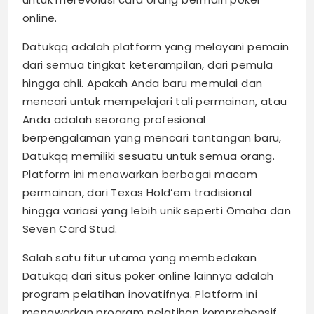
online.
Datukqq adalah platform yang melayani pemain
dari semua tingkat keterampilan, dari pemula
hingga ahli. Apakah Anda baru memulai dan
mencari untuk mempelajari tali permainan, atau
Anda adalah seorang profesional
berpengalaman yang mencari tantangan baru,
Datukqq memiliki sesuatu untuk semua orang.
Platform ini menawarkan berbagai macam
permainan, dari Texas Hold’em tradisional
hingga variasi yang lebih unik seperti Omaha dan
Seven Card Stud.
Salah satu fitur utama yang membedakan
Datukqq dari situs poker online lainnya adalah
program pelatihan inovatifnya. Platform ini
menawarkan program pelatihan komprehensif