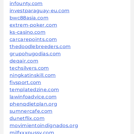
infounty.com
investparaguay-eu.com
bwc88asia.com
extrem-poker.com
ks-casino.com
carcarepoints.com
thedoodlebreeders.com
grupohugodias.com
deqair.com
techsilvers.com
ningkatinskill.com
fivsport.com
templatedzine.com
lawinfoadvice.com
phenqdietplan.org
sumnercafe.com
dunetflix.com
movimientoindignados.org
milfxxxpussy.com