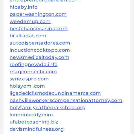
hibaby.info
paperwashington.com
weedemup.com
bestchancecasino.com
bilalliaqat.com
autodispensadores.com
inductioncooktopp.com
newsmedicaltoday.com
roofingnevada.info
magconnectx.com
synexispro.com
holayomi.com
ligadeciclismodecundinamarca.com
nashvilleworkerscompensationattorney.com
holyfamilycathedralschool.org
londonkiddy.com
ufabetcoaching.biz
davismindfulness.org