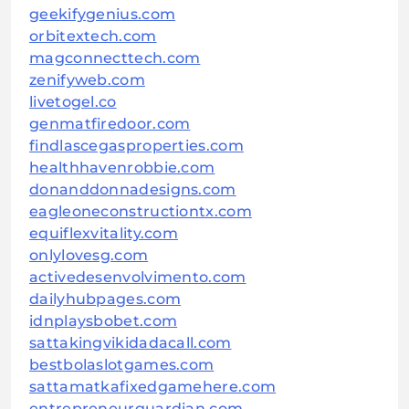
geekifygenius.com
orbitextech.com
magconnecttech.com
zenifyweb.com
livetogel.co
genmatfiredoor.com
findlascegasproperties.com
healthhavenrobbie.com
donanddonnadesigns.com
eagleoneconstructiontx.com
equiflexvitality.com
onlylovesg.com
activedesenvolvimento.com
dailyhubpages.com
idnplaysbobet.com
sattakingvikidadacall.com
bestbolaslotgames.com
sattamatkafixedgamehere.com
entrepreneurguardian.com