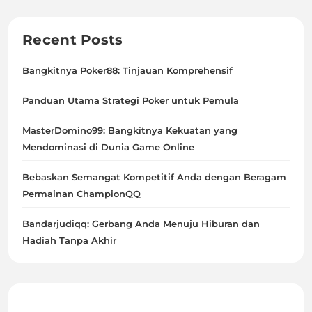
Recent Posts
Bangkitnya Poker88: Tinjauan Komprehensif
Panduan Utama Strategi Poker untuk Pemula
MasterDomino99: Bangkitnya Kekuatan yang
Mendominasi di Dunia Game Online
Bebaskan Semangat Kompetitif Anda dengan Beragam
Permainan ChampionQQ
Bandarjudiqq: Gerbang Anda Menuju Hiburan dan
Hadiah Tanpa Akhir