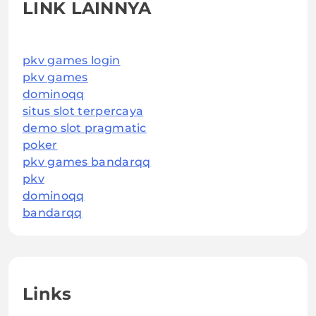
LINK LAINNYA
pkv games login
pkv games
dominoqq
situs slot terpercaya
demo slot pragmatic
poker
pkv games bandarqq
pkv
dominoqq
bandarqq
Links