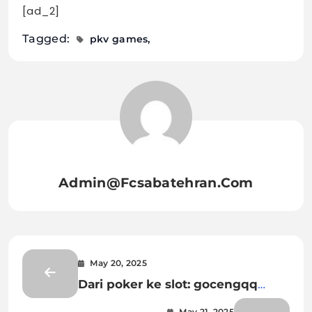
[ad_2]
Tagged:
pkv games
Admin@fcsabatehran.com
May 20, 2025
Dari poker ke slot: gocengqq
menawarkan sesuatu untuk
May 21, 2025