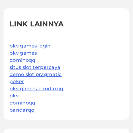
LINK LAINNYA
pkv games login
pkv games
dominoqq
situs slot terpercaya
demo slot pragmatic
poker
pkv games bandarqq
pkv
dominoqq
bandarqq