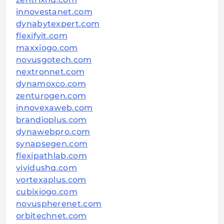
innovestanet.com
dynabytexpert.com
flexifyit.com
maxxiogo.com
novusgotech.com
nextronnet.com
dynamoxco.com
zenturogen.com
innovexaweb.com
brandioplus.com
dynawebpro.com
synapsegen.com
flexipathlab.com
vividushq.com
vortexaplus.com
cubixiogo.com
novuspherenet.com
orbitechnet.com