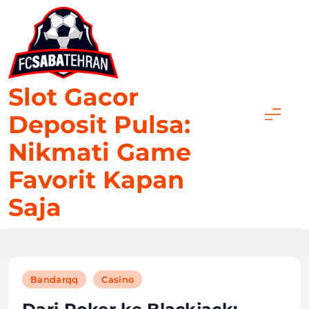
Skip
to
content
Slot Gacor
Deposit Pulsa:
Nikmati Game
Favorit Kapan
Saja
Bandarqq
Casino