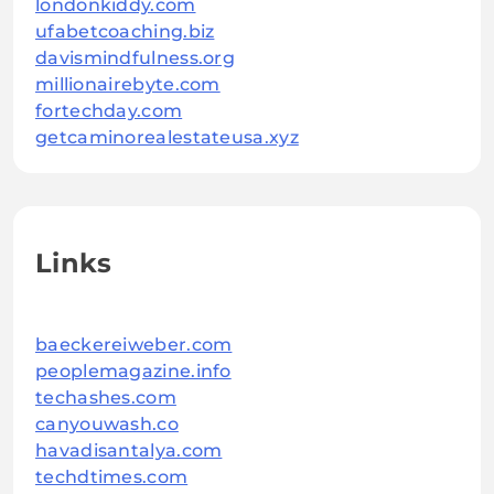
londonkiddy.com
ufabetcoaching.biz
davismindfulness.org
millionairebyte.com
fortechday.com
getcaminorealestateusa.xyz
Links
baeckereiweber.com
peoplemagazine.info
techashes.com
canyouwash.co
havadisantalya.com
techdtimes.com