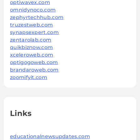
optiwavex.com
omnidynoco.com
zephyrtechhub.com
truzestweb.com
synapsexpert.com
zentarolab.com
quikbiznow.com
xceleroweb.com
optigogoweb.com
brandaroweb.com
zoomifyit.com
Links
educationalnewsupdates.com