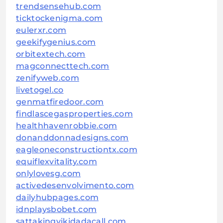
trendsensehub.com
ticktockenigma.com
eulerxr.com
geekifygenius.com
orbitextech.com
magconnecttech.com
zenifyweb.com
livetogel.co
genmatfiredoor.com
findlascegasproperties.com
healthhavenrobbie.com
donanddonnadesigns.com
eagleoneconstructiontx.com
equiflexvitality.com
onlylovesg.com
activedesenvolvimento.com
dailyhubpages.com
idnplaysbobet.com
sattakingvikidadacall.com