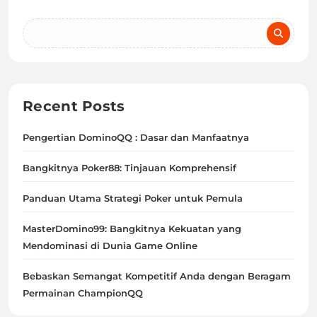
Recent Posts
Pengertian DominoQQ : Dasar dan Manfaatnya
Bangkitnya Poker88: Tinjauan Komprehensif
Panduan Utama Strategi Poker untuk Pemula
MasterDomino99: Bangkitnya Kekuatan yang
Mendominasi di Dunia Game Online
Bebaskan Semangat Kompetitif Anda dengan Beragam
Permainan ChampionQQ