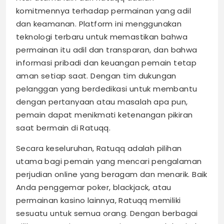
komitmennya terhadap permainan yang adil
dan keamanan. Platform ini menggunakan
teknologi terbaru untuk memastikan bahwa
permainan itu adil dan transparan, dan bahwa
informasi pribadi dan keuangan pemain tetap
aman setiap saat. Dengan tim dukungan
pelanggan yang berdedikasi untuk membantu
dengan pertanyaan atau masalah apa pun,
pemain dapat menikmati ketenangan pikiran
saat bermain di Ratuqq.
Secara keseluruhan, Ratuqq adalah pilihan
utama bagi pemain yang mencari pengalaman
perjudian online yang beragam dan menarik. Baik
Anda penggemar poker, blackjack, atau
permainan kasino lainnya, Ratuqq memiliki
sesuatu untuk semua orang. Dengan berbagai