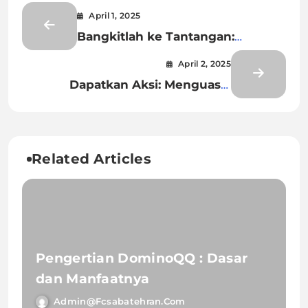
April 1, 2025
Bangkitlah ke Tantangan:
Bagaimana ChampionQQ
April 2, 2025
mengubah permainan
Dapatkan Aksi: Menguasai
Strategi Pokerpelangi
Related Articles
Pengertian DominoQQ : Dasar
dan Manfaatnya
Admin@fcsabatehran.com