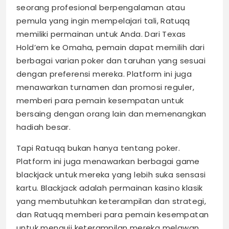
seorang profesional berpengalaman atau
pemula yang ingin mempelajari tali, Ratuqq
memiliki permainan untuk Anda. Dari Texas
Hold’em ke Omaha, pemain dapat memilih dari
berbagai varian poker dan taruhan yang sesuai
dengan preferensi mereka. Platform ini juga
menawarkan turnamen dan promosi reguler,
memberi para pemain kesempatan untuk
bersaing dengan orang lain dan memenangkan
hadiah besar.
Tapi Ratuqq bukan hanya tentang poker.
Platform ini juga menawarkan berbagai game
blackjack untuk mereka yang lebih suka sensasi
kartu. Blackjack adalah permainan kasino klasik
yang membutuhkan keterampilan dan strategi,
dan Ratuqq memberi para pemain kesempatan
untuk menguji keterampilan mereka melawan