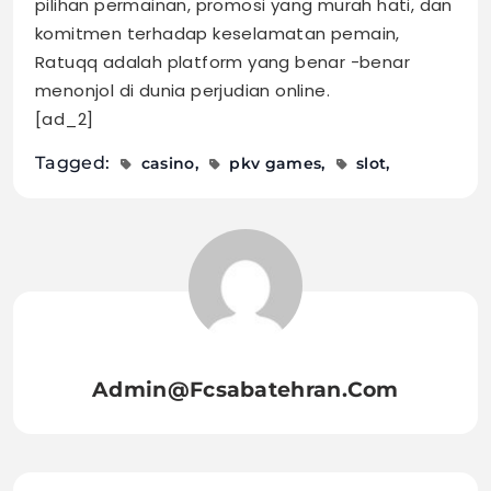
pilihan permainan, promosi yang murah hati, dan
komitmen terhadap keselamatan pemain,
Ratuqq adalah platform yang benar -benar
menonjol di dunia perjudian online.
[ad_2]
Tagged:
casino
pkv games
slot
Admin@fcsabatehran.com