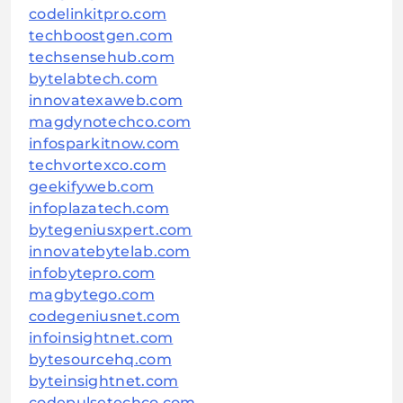
codelinkitpro.com
techboostgen.com
techsensehub.com
bytelabtech.com
innovatexaweb.com
magdynotechco.com
infosparkitnow.com
techvortexco.com
geekifyweb.com
infoplazatech.com
bytegeniusxpert.com
innovatebytelab.com
infobytepro.com
magbytego.com
codegeniusnet.com
infoinsightnet.com
bytesourcehq.com
byteinsightnet.com
codepulsetechco.com