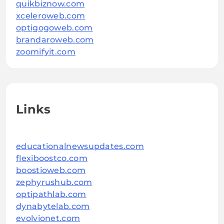
quikbiznow.com
xceleroweb.com
optigogoweb.com
brandaroweb.com
zoomifyit.com
Links
educationalnewsupdates.com
flexiboostco.com
boostioweb.com
zephyrushub.com
optipathlab.com
dynabytelab.com
evolvionet.com