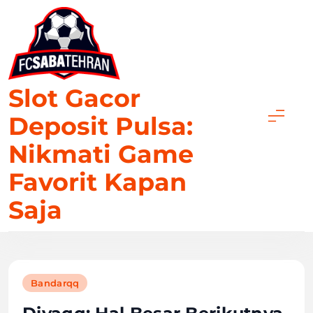
Skip
to
content
Slot Gacor
Deposit Pulsa:
Nikmati Game
Favorit Kapan
Saja
Bandarqq