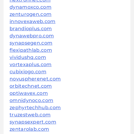
dynamoxco.com
zenturogen.com
innovexaweb.com
brandioplus.com
dynawebpro.com
synapsegen.com
flexipathlab.com
vividushq.com
vortexaplus.com
cubixiogo.com
novuspherenet.com
orbitechnet.com
optiwavex.com
omnidynoco.com
zephyrtechhub.com
truzestweb.com
synapsexpert.com
zentarolab.com