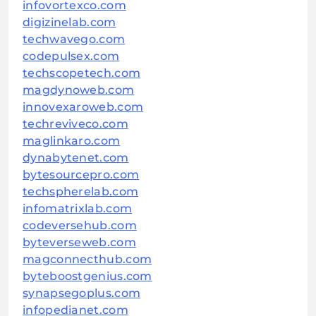
infovortexco.com
digizinelab.com
techwavego.com
codepulsex.com
techscopetech.com
magdynoweb.com
innovexaroweb.com
techreviveco.com
maglinkaro.com
dynabytenet.com
bytesourcepro.com
techspherelab.com
infomatrixlab.com
codeversehub.com
byteverseweb.com
magconnecthub.com
byteboostgenius.com
synapsegoplus.com
infopedianet.com