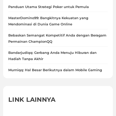
Panduan Utama Strategi Poker untuk Pemula
MasterDomino99: Bangkitnya Kekuatan yang
Mendominasi di Dunia Game Online
Bebaskan Semangat Kompetitif Anda dengan Beragam
Permainan ChampionQQ
Bandarjudiqq: Gerbang Anda Menuju Hiburan dan
Hadiah Tanpa Akhir
Murniqq: Hal Besar Berikutnya dalam Mobile Gaming
LINK LAINNYA