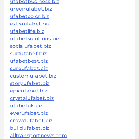
ufabetbusiness.biz
greenufabet.biz
ufabetcolor.biz
extraufabet.biz
ufabetlife.biz
ufabetsolutions.biz
socialufabet.biz
surfufabet.biz
ufabetbest.biz
sureufabet.biz
customufabet.biz
storyufabet.biz
epicufabet.biz
crystalufabet.biz
ufabetok.biz
everufabet.biz
crowdufabet.biz
buildufabet.biz
alltransportnews.com