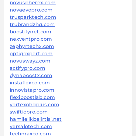
novuspherex.com
novaevopro.com
trusparktech.com
trubrandzhq.com
boostifynet.com
nexventpro.com
zephyrtechx.com
optigoxpert.com
novuswayz.com
actifypro.com
dynaboostx.com
instaflexco.com
innovistapro.com
flexiboostlab.com
vortexohqplus.com
swiftiopro.com
hamilelikbelirtisi.net
versalotech.com
techmaxco.com