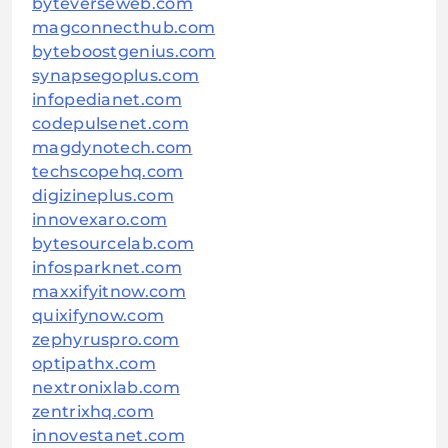
byteverseweb.com
magconnecthub.com
byteboostgenius.com
synapsegoplus.com
infopedianet.com
codepulsenet.com
magdynotech.com
techscopehq.com
digizineplus.com
innovexaro.com
bytesourcelab.com
infosparknet.com
maxxifyitnow.com
quixifynow.com
zephyruspro.com
optipathx.com
nextronixlab.com
zentrixhq.com
innovestanet.com