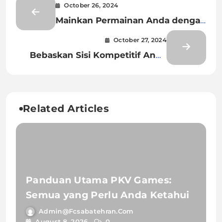
October 26, 2024
Mainkan Permainan Anda dengan
DivaQQ: Platform Poker Online
October 27, 2024
Terpanas
Bebaskan Sisi Kompetitif Anda
dengan Permainan Mendebarkan
MenuQQ
Related Articles
Panduan Utama PKV Games:
Semua yang Perlu Anda Ketahui
Admin@fcsabatehran.com
August 8, 2026
0