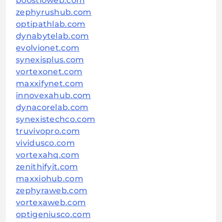
boostioweb.com
zephyrushub.com
optipathlab.com
dynabytelab.com
evolvionet.com
synexisplus.com
vortexonet.com
maxxifynet.com
innovexahub.com
dynacorelab.com
synexistechco.com
truvivopro.com
vividusco.com
vortexahq.com
zenithifyit.com
maxxiohub.com
zephyraweb.com
vortexaweb.com
optigeniusco.com