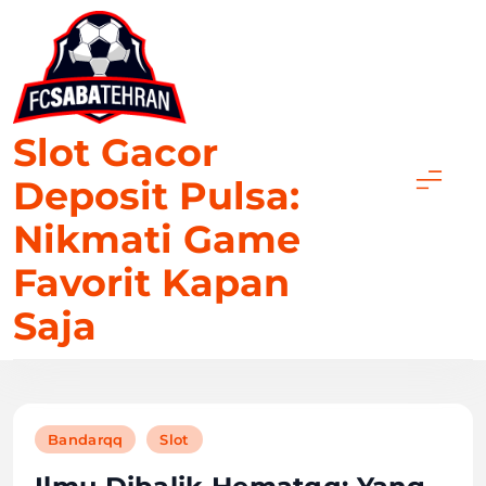
Skip
to
content
Slot Gacor
Deposit Pulsa:
Nikmati Game
Favorit Kapan
Saja
Bandarqq
Slot