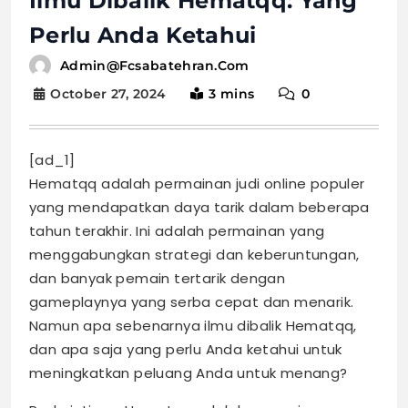
Ilmu Dibalik Hematqq: Yang
Perlu Anda Ketahui
Admin@fcsabatehran.com
October 27, 2024
3 mins
0
[ad_1]
Hematqq adalah permainan judi online populer
yang mendapatkan daya tarik dalam beberapa
tahun terakhir. Ini adalah permainan yang
menggabungkan strategi dan keberuntungan,
dan banyak pemain tertarik dengan
gameplaynya yang serba cepat dan menarik.
Namun apa sebenarnya ilmu dibalik Hematqq,
dan apa saja yang perlu Anda ketahui untuk
meningkatkan peluang Anda untuk menang?