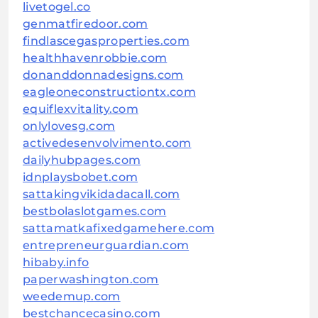
livetogel.co
genmatfiredoor.com
findlascegasproperties.com
healthhavenrobbie.com
donanddonnadesigns.com
eagleoneconstructiontx.com
equiflexvitality.com
onlylovesg.com
activedesenvolvimento.com
dailyhubpages.com
idnplaysbobet.com
sattakingvikidadacall.com
bestbolaslotgames.com
sattamatkafixedgamehere.com
entrepreneurguardian.com
hibaby.info
paperwashington.com
weedemup.com
bestchancecasino.com