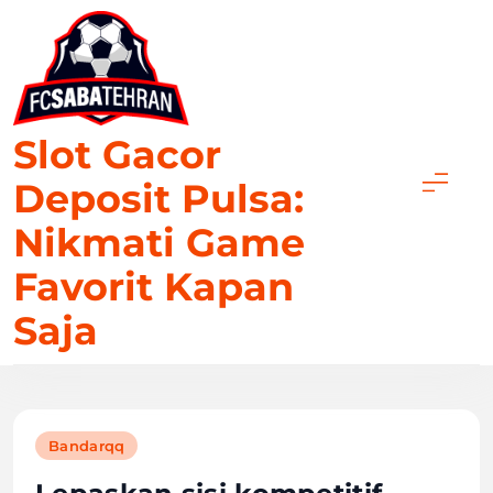
Skip
to
content
Slot Gacor
Deposit Pulsa:
Nikmati Game
Favorit Kapan
Saja
Bandarqq