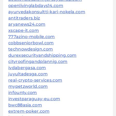
openlivinglabdays14.com
ayurvedakonsultti-kari-nokela.com
antitraders.biz
aryanews24.com
xscape-it.com
777azino-mobile.com
cobbseniorbowl.com
technowdesign.com
durexsecurityandshipping.com
cityroofingandplannig.com
ivdabergasa.com
juyultadesga.com
real-crypto-services.com
mypetzworld.com
infounty.com
investparaguay-eu.com
bwc88asia.com
extrem-poker.com