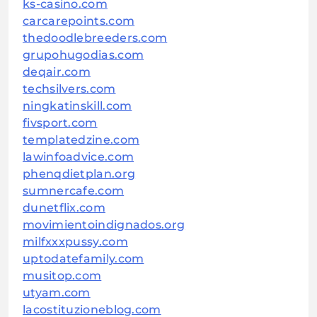
ks-casino.com
carcarepoints.com
thedoodlebreeders.com
grupohugodias.com
deqair.com
techsilvers.com
ningkatinskill.com
fivsport.com
templatedzine.com
lawinfoadvice.com
phenqdietplan.org
sumnercafe.com
dunetflix.com
movimientoindignados.org
milfxxxpussy.com
uptodatefamily.com
musitop.com
utyam.com
lacostituzioneblog.com