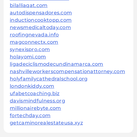
bilalliaqat.com
autodispensadores.com
inductioncooktopp.com
newsmedicaltoday.com
roofingnevada.info
magconnectx.com
synexispro.com
holayomi.com
ligadeciclismodecundinamarca.com
nashvilleworkerscompensationattorney.com
holyfamilycathedralschool.org
londonkiddy.com
ufabetcoaching.biz
davismindfulness.org
millionairebyte.com
fortechday.com
getcaminorealestateusa.xyz