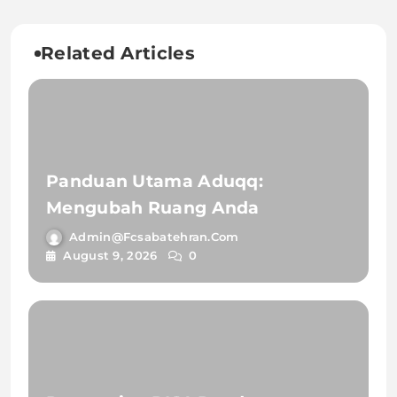
Related Articles
Panduan Utama Aduqq:
Mengubah Ruang Anda
Admin@fcsabatehran.com
August 9, 2026
0