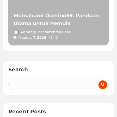
Memahami Domino99: Panduan
Utama untuk Pemula
Admin@fcsabatehran.com
August 7, 2026
0
Search
Recent Posts