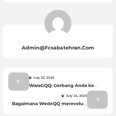
Admin@fcsabatehran.com
July 23, 2025
WaraGQQ: Gerbang Anda ke
Hiburan Tanpa Akhir
July 24, 2025
Bagaimana WedeQQ merevolusi
pengalaman bermain online