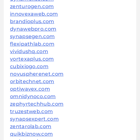
zenturogen.com
innovexaweb.com
brandioplus.com
dynawebpro.com
synapsegen.com
flexipathlab.com
vividushq.com
vortexaplus.com
cubixiogo.com
novuspherenet.com
orbitechnet.com
optiwavex.com
omnidynoco.com
zephyrtechhub.com
truzestweb.com
synapsexpert.com
zentarolab.com
quikbiznow.com