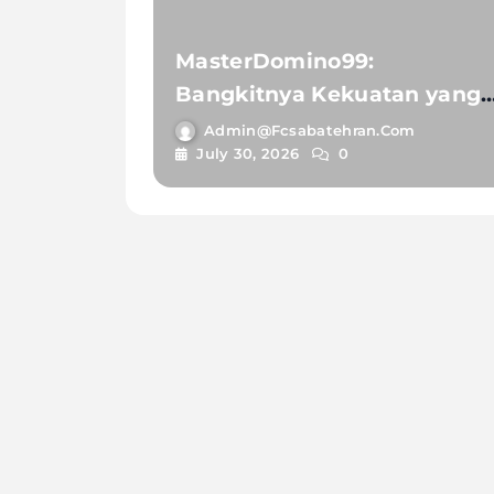
MasterDomino99:
Bangkitnya Kekuatan yang
Mendominasi di Dunia Gam
Admin@fcsabatehran.com
July 30, 2026
0
Online