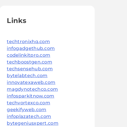
Links
techtronixhq.com
infogadgethub.com
codelinkitpro.com
techboostgen.com
techsensehub.com
bytelabtech.com
innovatexaweb.com
magdynotechco.com
infosparkitnow.com
techvortexco.com
geekifyweb.com
infoplazatech.com
bytegeniusxpert.com