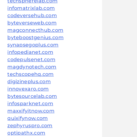
techspherelab.com
infomatrixlab.com
codeversehub.com
byteverseweb.com
magconnecthub.com
byteboostgenius.com
synapsegoplus.com
infopedianet.com
codepulsenet.com
magdynotech.com
techscopehq.com
digizineplus.com
innovexaro.com
bytesourcelab.com
infosparknet.com
maxxifyitnow.com
quixifynow.com
zephyruspro.com
optipathx.com