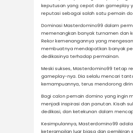
keputusan yang cepat dan gameplay 
reputasi sebagai salah satu pemain dom
Dominasi Masterdomino99 dalam permaina
memenangkan banyak turnamen dan ko
Rekor kemenangannya yang mengesank
membuatnya mendapatkan banyak pe
dedikasinya terhadap permainan.
Meski sukses, Masterdomino99 tetap r
gameplay-nya. Dia selalu mencari tan
kemampuannya, terus mendorong diriny
Bagi calon pemain domino yang ingin 
menjadi inspirasi dan panutan. Kisah s
dedikasi, dan ketekunan dalam mencapa
Kesimpulannya, Masterdomino99 adalah
keterampilan luar biasa dan pemikira