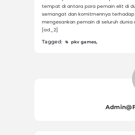
tempat di antara para pemain elit di
semangat dan komitmennya terhadap ke
mengesankan pemain di seluruh dunia 
[ad_2]
Tagged:
pkv games
Admin@f