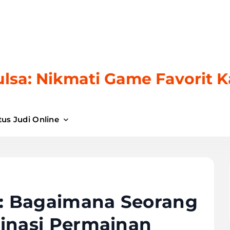
ulsa: Nikmati Game Favorit 
tus Judi Online
: Bagaimana Seorang
nasi Permainan