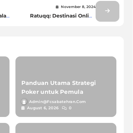
November 8, 2024
alah
Ratuqq: Destinasi Online
er
Utama Bagi Para Fanatik
Permainan Kartu
Panduan Utama Strategi
Poker untuk Pemula
Admin@fcsabatehran.com
August 6, 2026
0