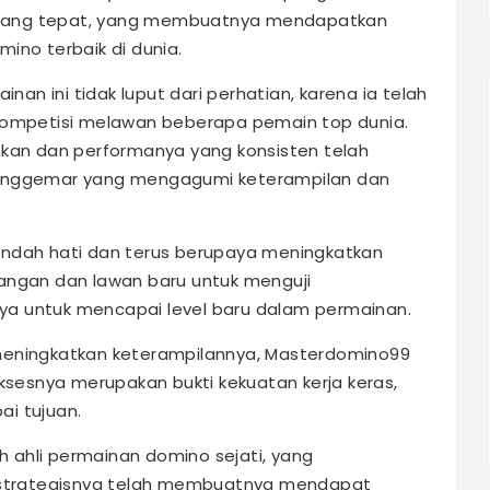
yang tepat, yang membuatnya mendapatkan
ino terbaik di dunia.
n ini tidak luput dari perhatian, karena ia telah
mpetisi melawan beberapa pemain top dunia.
an dan performanya yang konsisten telah
nggemar yang mengagumi keterampilan dan
endah hati dan terus berupaya meningkatkan
tangan dan lawan baru untuk menguji
a untuk mencapai level baru dalam permainan.
meningkatkan keterampilannya, Masterdomino99
uksesnya merupakan bukti kekuatan kerja keras,
i tujuan.
 ahli permainan domino sejati, yang
n strategisnya telah membuatnya mendapat