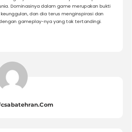
 dunia. Dominasinya dalam game merupakan bukti
unggulan, dan dia terus menginspirasi dan
dengan gameplay-nya yang tak tertandingi.
csabatehran.com