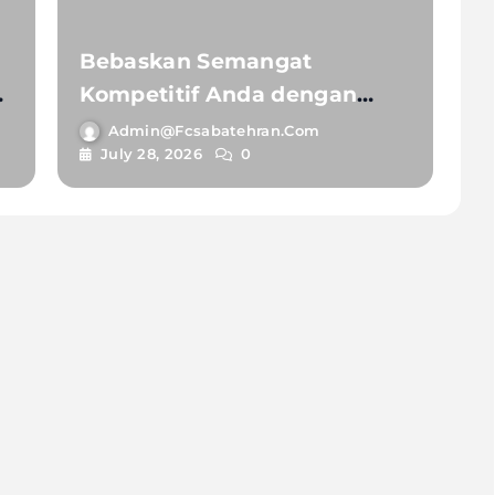
Bebaskan Semangat
Kompetitif Anda dengan
e
Beragam Permainan
Admin@fcsabatehran.com
July 28, 2026
0
ChampionQQ