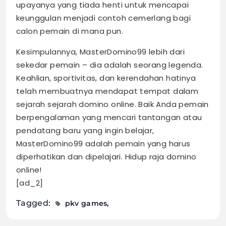
upayanya yang tiada henti untuk mencapai
keunggulan menjadi contoh cemerlang bagi
calon pemain di mana pun.
Kesimpulannya, MasterDomino99 lebih dari
sekedar pemain – dia adalah seorang legenda.
Keahlian, sportivitas, dan kerendahan hatinya
telah membuatnya mendapat tempat dalam
sejarah sejarah domino online. Baik Anda pemain
berpengalaman yang mencari tantangan atau
pendatang baru yang ingin belajar,
MasterDomino99 adalah pemain yang harus
diperhatikan dan dipelajari. Hidup raja domino
online!
[ad_2]
Tagged:
pkv games