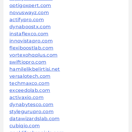
optigoxpert.com
novuswayz.com
actifypro.com
dynaboostx.com
instaflexco.com
innovistapro.com
flexiboostlab.com
vortexohqplus.com
swiftiopro.com
hamilelikbelirtisi.net
versalotech.com
techmaxco.com
exceedolab.com
activaxio.com
dynabytesco.com
stylegurupro.com
datawizardslab.com
cubiqio.com