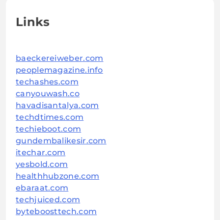
Links
baeckereiweber.com
peoplemagazine.info
techashes.com
canyouwash.co
havadisantalya.com
techdtimes.com
techieboot.com
gundembalikesir.com
itechar.com
yesbold.com
healthhubzone.com
ebaraat.com
techjuiced.com
byteboosttech.com