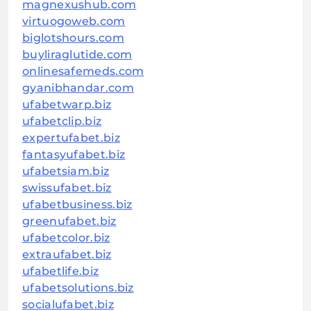
magnexushub.com
virtuogoweb.com
biglotshours.com
buyliraglutide.com
onlinesafemeds.com
gyanibhandar.com
ufabetwarp.biz
ufabetclip.biz
expertufabet.biz
fantasyufabet.biz
ufabetsiam.biz
swissufabet.biz
ufabetbusiness.biz
greenufabet.biz
ufabetcolor.biz
extraufabet.biz
ufabetlife.biz
ufabetsolutions.biz
socialufabet.biz