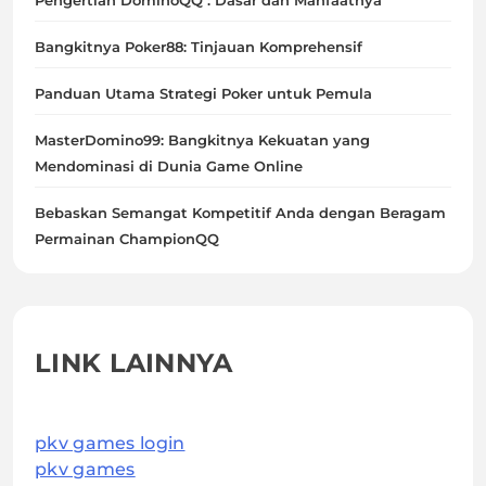
Pengertian DominoQQ : Dasar dan Manfaatnya
Bangkitnya Poker88: Tinjauan Komprehensif
Panduan Utama Strategi Poker untuk Pemula
MasterDomino99: Bangkitnya Kekuatan yang
Mendominasi di Dunia Game Online
Bebaskan Semangat Kompetitif Anda dengan Beragam
Permainan ChampionQQ
LINK LAINNYA
pkv games login
pkv games