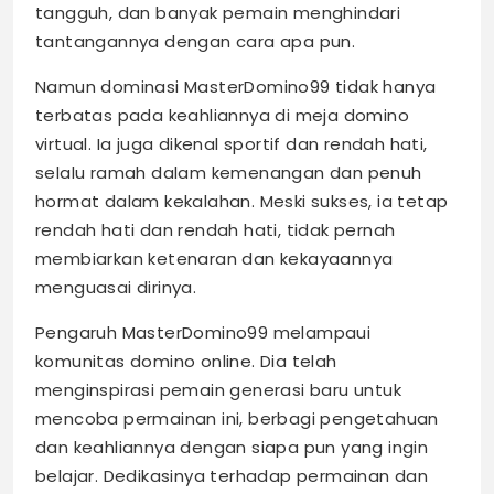
tangguh, dan banyak pemain menghindari
tantangannya dengan cara apa pun.
Namun dominasi MasterDomino99 tidak hanya
terbatas pada keahliannya di meja domino
virtual. Ia juga dikenal sportif dan rendah hati,
selalu ramah dalam kemenangan dan penuh
hormat dalam kekalahan. Meski sukses, ia tetap
rendah hati dan rendah hati, tidak pernah
membiarkan ketenaran dan kekayaannya
menguasai dirinya.
Pengaruh MasterDomino99 melampaui
komunitas domino online. Dia telah
menginspirasi pemain generasi baru untuk
mencoba permainan ini, berbagi pengetahuan
dan keahliannya dengan siapa pun yang ingin
belajar. Dedikasinya terhadap permainan dan