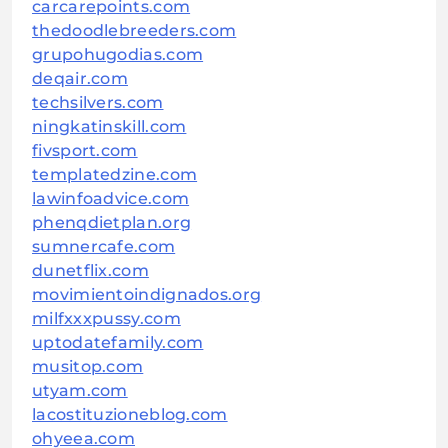
carcarepoints.com
thedoodlebreeders.com
grupohugodias.com
deqair.com
techsilvers.com
ningkatinskill.com
fivsport.com
templatedzine.com
lawinfoadvice.com
phenqdietplan.org
sumnercafe.com
dunetflix.com
movimientoindignados.org
milfxxxpussy.com
uptodatefamily.com
musitop.com
utyam.com
lacostituzioneblog.com
ohyeea.com