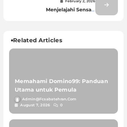
February 2, 2026
Menuqq yang Istimewa
Menjelajahi Sensasi
Bandarjudiqq: Review
Komprehensif
Related Articles
Memahami Domino99: Panduan
Utama untuk Pemula
Admin@fcsabatehran.com
August 7, 2026
0