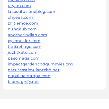
utyam.com
lacostituzioneblog.com
ohyeea.com
zhitiemoe.com
nungkub.com
anotherindian.com
xylemcider.com
taniaetiago.com
juzfitketo.com
pasomaga.com
impactgardencbdgummies.org
naturesstimulantcbd.net
nopalinaeuropa.com
biomagnify.net