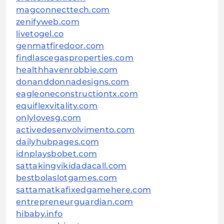
magconnecttech.com
zenifyweb.com
livetogel.co
genmatfiredoor.com
findlascegasproperties.com
healthhavenrobbie.com
donanddonnadesigns.com
eagleoneconstructiontx.com
equiflexvitality.com
onlylovesg.com
activedesenvolvimento.com
dailyhubpages.com
idnplaysbobet.com
sattakingvikidadacall.com
bestbolaslotgames.com
sattamatkafixedgamehere.com
entrepreneurguardian.com
hibaby.info