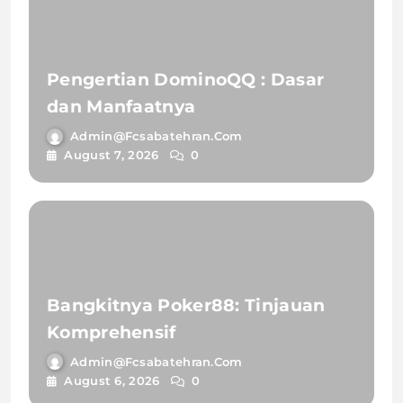
Pengertian DominoQQ : Dasar
dan Manfaatnya
Admin@fcsabatehran.com
August 7, 2026
0
Bangkitnya Poker88: Tinjauan
Komprehensif
Admin@fcsabatehran.com
August 6, 2026
0