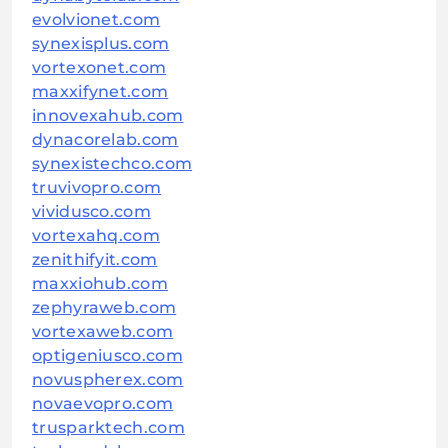
evolvionet.com
synexisplus.com
vortexonet.com
maxxifynet.com
innovexahub.com
dynacorelab.com
synexistechco.com
truvivopro.com
vividusco.com
vortexahq.com
zenithifyit.com
maxxiohub.com
zephyraweb.com
vortexaweb.com
optigeniusco.com
novuspherex.com
novaevopro.com
trusparktech.com