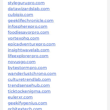
stylegurupro.com
datawizardslab.com
cubiqio.com
geeklifechronicle.com
infospherepro.com
foodiesavorpro.com
vortexohq.com
epicadventurepro.com
insightwavelab.com
lifeexplorerpro.com
novusgo.com
bytestormpro.com
wanderlustchrono.com
culturetrendlab.com
trendsensehub.com
ticktockenigma.com
eulerxr.com
geekifygenius.com
orbitextech.com