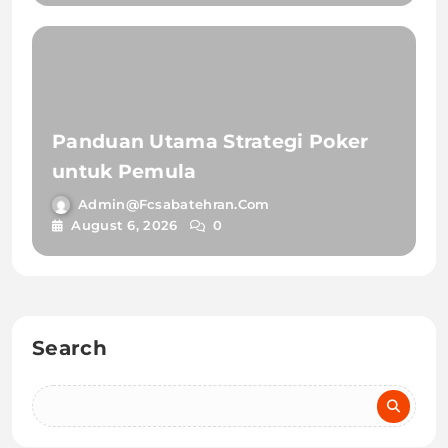
Panduan Utama Strategi Poker
untuk Pemula
Admin@fcsabatehran.com
August 6, 2026
0
Search