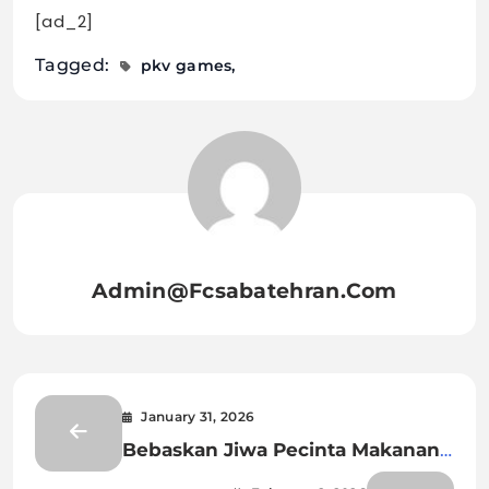
[ad_2]
Tagged:
pkv games
Admin@fcsabatehran.com
January 31, 2026
Bebaskan Jiwa Pecinta Makanan
Anda dengan Pilihan Menu