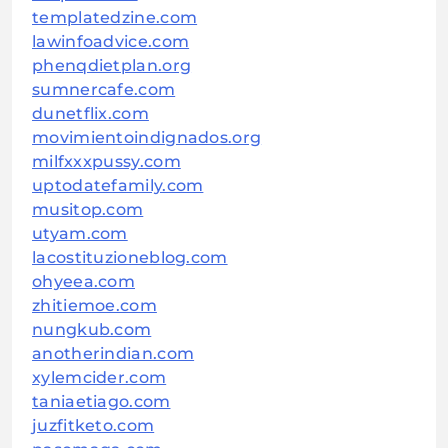
templatedzine.com
lawinfoadvice.com
phenqdietplan.org
sumnercafe.com
dunetflix.com
movimientoindignados.org
milfxxxpussy.com
uptodatefamily.com
musitop.com
utyam.com
lacostituzioneblog.com
ohyeea.com
zhitiemoe.com
nungkub.com
anotherindian.com
xylemcider.com
taniaetiago.com
juzfitketo.com