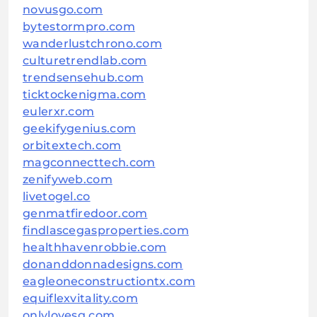
novusgo.com
bytestormpro.com
wanderlustchrono.com
culturetrendlab.com
trendsensehub.com
ticktockenigma.com
eulerxr.com
geekifygenius.com
orbitextech.com
magconnecttech.com
zenifyweb.com
livetogel.co
genmatfiredoor.com
findlascegasproperties.com
healthhavenrobbie.com
donanddonnadesigns.com
eagleoneconstructiontx.com
equiflexvitality.com
onlylovesg.com