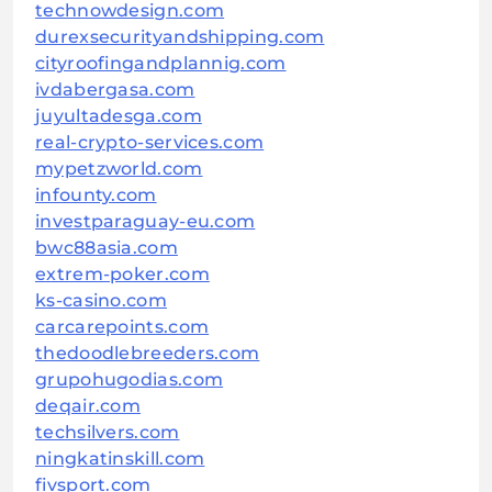
technowdesign.com
durexsecurityandshipping.com
cityroofingandplannig.com
ivdabergasa.com
juyultadesga.com
real-crypto-services.com
mypetzworld.com
infounty.com
investparaguay-eu.com
bwc88asia.com
extrem-poker.com
ks-casino.com
carcarepoints.com
thedoodlebreeders.com
grupohugodias.com
deqair.com
techsilvers.com
ningkatinskill.com
fivsport.com