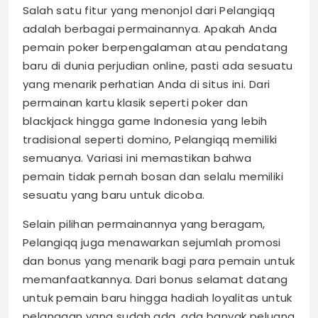
Salah satu fitur yang menonjol dari Pelangiqq
adalah berbagai permainannya. Apakah Anda
pemain poker berpengalaman atau pendatang
baru di dunia perjudian online, pasti ada sesuatu
yang menarik perhatian Anda di situs ini. Dari
permainan kartu klasik seperti poker dan
blackjack hingga game Indonesia yang lebih
tradisional seperti domino, Pelangiqq memiliki
semuanya. Variasi ini memastikan bahwa
pemain tidak pernah bosan dan selalu memiliki
sesuatu yang baru untuk dicoba.
Selain pilihan permainannya yang beragam,
Pelangiqq juga menawarkan sejumlah promosi
dan bonus yang menarik bagi para pemain untuk
memanfaatkannya. Dari bonus selamat datang
untuk pemain baru hingga hadiah loyalitas untuk
pelanggan yang sudah ada, ada banyak peluang