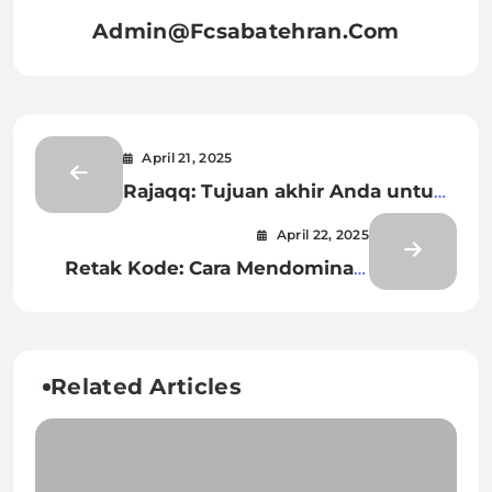
Admin@fcsabatehran.com
April 21, 2025
Rajaqq: Tujuan akhir Anda untuk
hiburan poker
April 22, 2025
Retak Kode: Cara Mendominasi
Turnamen Pokerpelangi
Related Articles