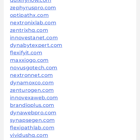
quixifynow.com
zephyruspro.com
optipathx.com
nextronixlab.com
zentrixhq.com
innovestanet.com
dynabytexpert.com
flexifyit.com
maxxiogo.com
novusgotech.com
nextronnet.com
dynamoxco.com
zenturogen.com
innovexaweb.com
brandioplus.com
dynawebpro.com
synapsegen.com
flexipathlab.com
vividushq.com