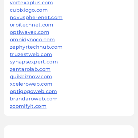
vortexaplus.com
cubixiogo.com
novuspherenet.com
orbitechnet.com
optiwavex.com
omnidynoco.com
zephyrtechhub.com
truzestweb.com
synapsexpert.com
zentarolab.com
quikbiznow.com
xceleroweb.com
optigogoweb.com
brandaroweb.com
zoomifyit.com