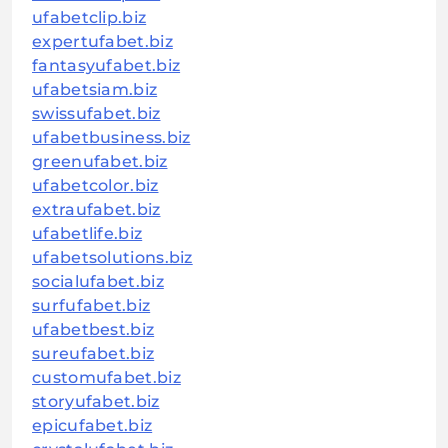
ufabetclip.biz
expertufabet.biz
fantasyufabet.biz
ufabetsiam.biz
swissufabet.biz
ufabetbusiness.biz
greenufabet.biz
ufabetcolor.biz
extraufabet.biz
ufabetlife.biz
ufabetsolutions.biz
socialufabet.biz
surfufabet.biz
ufabetbest.biz
sureufabet.biz
customufabet.biz
storyufabet.biz
epicufabet.biz