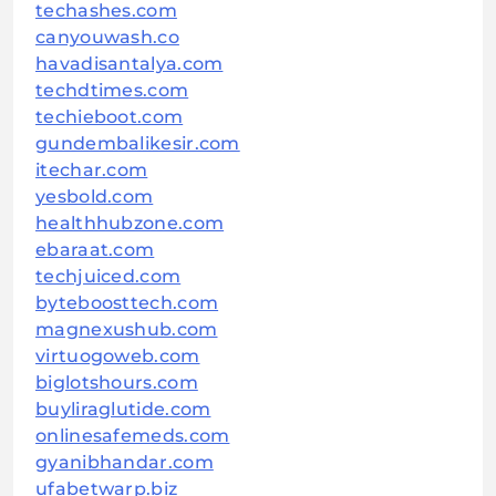
techashes.com
canyouwash.co
havadisantalya.com
techdtimes.com
techieboot.com
gundembalikesir.com
itechar.com
yesbold.com
healthhubzone.com
ebaraat.com
techjuiced.com
byteboosttech.com
magnexushub.com
virtuogoweb.com
biglotshours.com
buyliraglutide.com
onlinesafemeds.com
gyanibhandar.com
ufabetwarp.biz