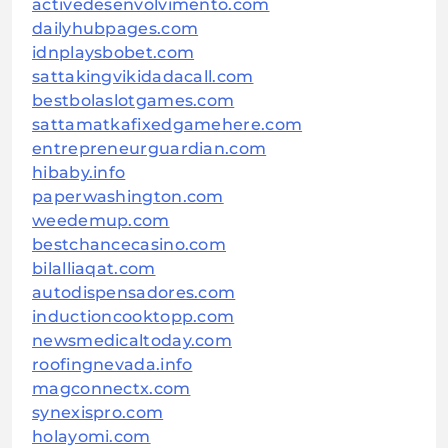
activedesenvolvimento.com
dailyhubpages.com
idnplaysbobet.com
sattakingvikidadacall.com
bestbolaslotgames.com
sattamatkafixedgamehere.com
entrepreneurguardian.com
hibaby.info
paperwashington.com
weedemup.com
bestchancecasino.com
bilalliaqat.com
autodispensadores.com
inductioncooktopp.com
newsmedicaltoday.com
roofingnevada.info
magconnectx.com
synexispro.com
holayomi.com