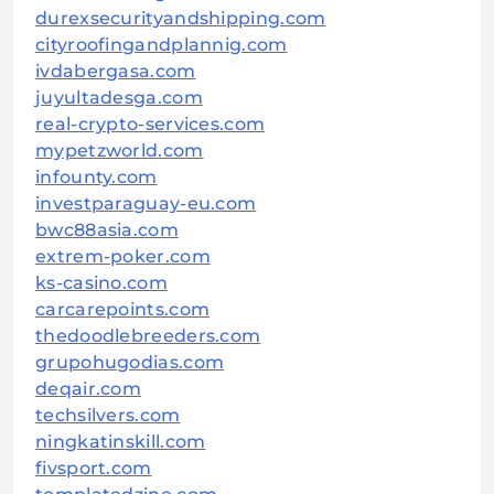
durexsecurityandshipping.com
cityroofingandplannig.com
ivdabergasa.com
juyultadesga.com
real-crypto-services.com
mypetzworld.com
infounty.com
investparaguay-eu.com
bwc88asia.com
extrem-poker.com
ks-casino.com
carcarepoints.com
thedoodlebreeders.com
grupohugodias.com
deqair.com
techsilvers.com
ningkatinskill.com
fivsport.com