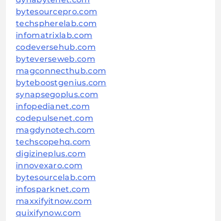
bytesourcepro.com
techspherelab.com
infomatrixlab.com
codeversehub.com
byteverseweb.com
magconnecthub.com
byteboostgenius.com
synapsegoplus.com
infopedianet.com
codepulsenet.com
magdynotech.com
techscopehq.com
digizineplus.com
innovexaro.com
bytesourcelab.com
infosparknet.com
maxxifyitnow.com
quixifynow.com