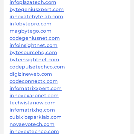
infoplazatech.com
bytegeniusxpert.com
innovatebytelab.com
infobytepro.com
magbytego.com
codegeniusnet.com
infoinsightnet.com
bytesourcehq.com
byteinsightnet.com
codepulsetechco.com
digizineweb.com
codeconnectx.com
infomatrixxpert.com
innovexaronet.com
techvistanow.com
infomatrixhq.com
cubixiosparklab.com
novaevotech.com
innovextechco.com