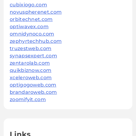
cubixiogo.com
novuspherenet.com
orbitechnet.com
optiwavex.com
omnidynoco.com
zephyrtechhub.com
truzestweb.com
synapsexpert.com
zentarolab.com
quikbiznow.com
xceleroweb.com
optigogoweb.com
brandaroweb.com
zoomifyit.com
Links