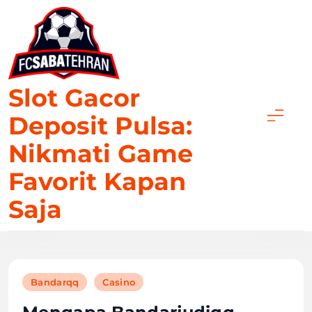
Skip
to
content
Slot Gacor
Deposit Pulsa:
Nikmati Game
Favorit Kapan
Saja
Bandarqq
Casino