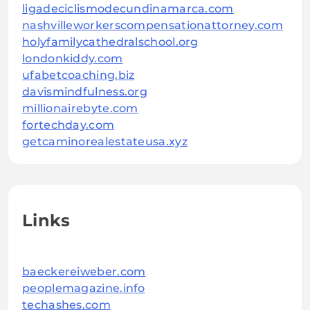
ligadeciclismodecundinamarca.com
nashvilleworkerscompensationattorney.com
holyfamilycathedralschool.org
londonkiddy.com
ufabetcoaching.biz
davismindfulness.org
millionairebyte.com
fortechday.com
getcaminorealestateusa.xyz
Links
baeckereiweber.com
peoplemagazine.info
techashes.com