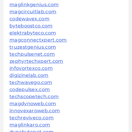
maglinkgenius.com
magcircuitlab.com
codewavex.com
byteboostco.com
elektrabyteco.com
magconnectxpert.com
truzestgenius.com
techpulsenet.com
zephyrtechxpert.com
infovortexco.com
digizinelab.com
techwavego.com
codepulsex.com
techscopetech.com
magdynoweb.com
innovexaroweb.com
techreviveco.com
maglinkaro.com
dynabytenet.com