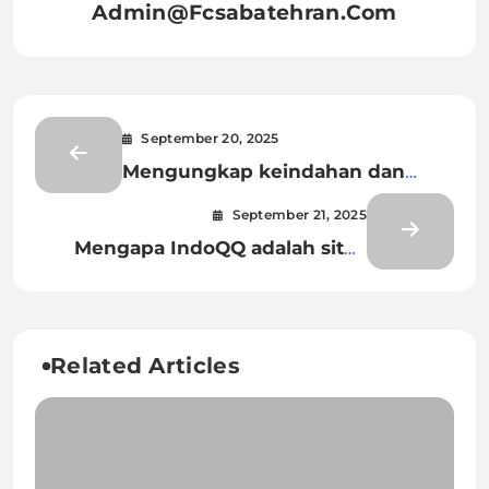
Admin@fcsabatehran.com
September 20, 2025
Mengungkap keindahan dan
rahmat Murniqq: Simbol
September 21, 2025
Ketahanan
Mengapa IndoQQ adalah situs
game online terbaik untuk Anda
Related Articles