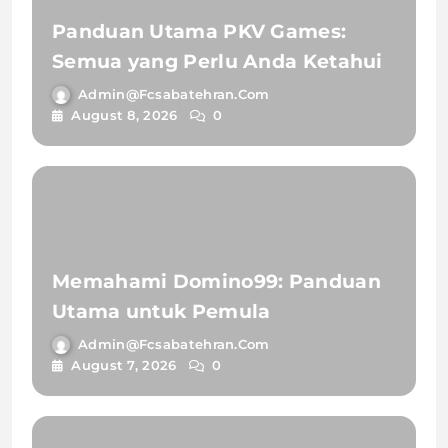
Panduan Utama PKV Games:
Semua yang Perlu Anda Ketahui
Admin@fcsabatehran.com
August 8, 2026
0
Memahami Domino99: Panduan
Utama untuk Pemula
Admin@fcsabatehran.com
August 7, 2026
0