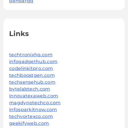
bandarqq
Links
techtronixhq.com
infogadgethub.com
codelinkitpro.com
techboostgen.com
techsensehub.com
bytelabtech.com
innovatexaweb.com
magdynotechco.com
infosparkitnow.com
techvortexco.com
geekifyweb.com