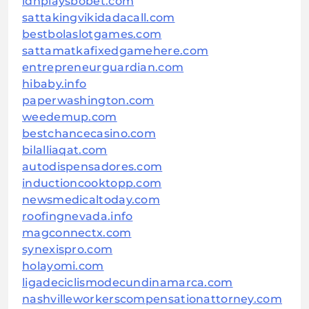
idnplaysbobet.com
sattakingvikidadacall.com
bestbolaslotgames.com
sattamatkafixedgamehere.com
entrepreneurguardian.com
hibaby.info
paperwashington.com
weedemup.com
bestchancecasino.com
bilalliaqat.com
autodispensadores.com
inductioncooktopp.com
newsmedicaltoday.com
roofingnevada.info
magconnectx.com
synexispro.com
holayomi.com
ligadeciclismodecundinamarca.com
nashvilleworkerscompensationattorney.com