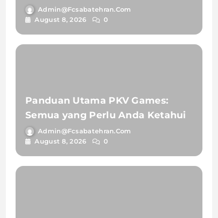
Kesehatan Swasta
Admin@fcsabatehran.com
August 8, 2026
0
Panduan Utama PKV Games:
Semua yang Perlu Anda Ketahui
Admin@fcsabatehran.com
August 8, 2026
0