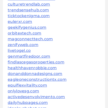
culturetrendlab.com
trendsensehub.com
ticktockenigma.com
eulerxr.com
geekifygenius.com
orbitextech.com
magconnecttech.com
zenifyweb.com
livetogel.co
genmatfiredoor.com
findlascegasproperties.com
healthhavenrobbie.com
donanddonnadesigns.com
eagleoneconstructiontx.com
equiflexvitality.com
onlylovesg.com
activedesenvolvimento.com
dailyhubpages.com