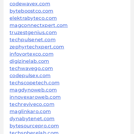
codewavex.com
byteboostco.com
elektrabyteco.com
magconnectxpert.com
truzestgenius.com
techpulsenet.com
zephyrtechxpert.com
infovortexco.com
digizinelab.com
techwavego.com
codepulsex.com
techscopetech.com
magdynoweb.com
innovexaroweb.com
techreviveco.com
maglinkaro.com
dynabytenet.com
bytesourcepro.com
techspherelab.com