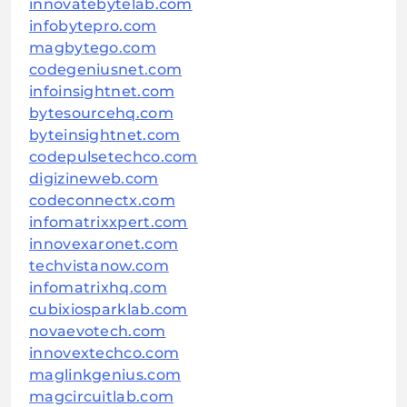
innovatebytelab.com
infobytepro.com
magbytego.com
codegeniusnet.com
infoinsightnet.com
bytesourcehq.com
byteinsightnet.com
codepulsetechco.com
digizineweb.com
codeconnectx.com
infomatrixxpert.com
innovexaronet.com
techvistanow.com
infomatrixhq.com
cubixiosparklab.com
novaevotech.com
innovextechco.com
maglinkgenius.com
magcircuitlab.com