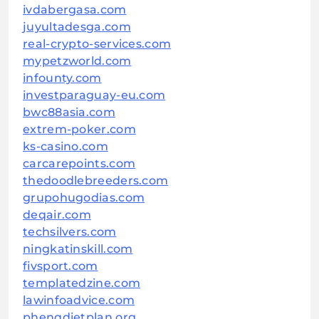
ivdabergasa.com
juyultadesga.com
real-crypto-services.com
mypetzworld.com
infounty.com
investparaguay-eu.com
bwc88asia.com
extrem-poker.com
ks-casino.com
carcarepoints.com
thedoodlebreeders.com
grupohugodias.com
deqair.com
techsilvers.com
ningkatinskill.com
fivsport.com
templatedzine.com
lawinfoadvice.com
phenqdietplan.org