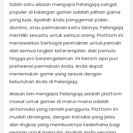
Salah satu alasan mengapa Pelangiqq sangat
populer di kalangan gamer adalah pilihan game
yang luas. Apakah Anda penggemar poker,
domino, atau permainan kartu lainnya, Pelangiqq
memiliki sesuatu untuk semua orang. Platform ini
menawarkan berbagai permainan untuk pemain
dari semua tingkat keterampilan, dari pemula
hingga pro berpengalaman. Ini berarti apa pun
preferensi permainan Anda, Anda dapat
menemukan game yang sesuai dengan
kebutuhan Anda di Pelangiqq.
Alasan lain mengapa Pelangiqq adalah platform
masuk untuk gamer di mana-mana adalah
antarmuka yang ramah pengguna. Platform ini
mudah dinavigasi, dengan instruksi yang jelas
dan ringkas yang membuatnya sederhana bagi
pemain untuk memulai. Apakah Anda seorang