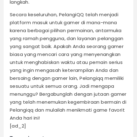
langkah.
Secara keseluruhan, PelangiQQ telah menjadi
platform masuk untuk gamer di mana-mana
karena berbagai pilihan permainan, antarmuka
yang ramah pengguna, dan layanan pelanggan
yang sangat baik. Apakah Anda seorang gamer
biasa yang mencari cara yang menyenangkan
untuk menghabiskan waktu atau pemain serius
yang ingin mengasah keterampilan Anda dan
bersaing dengan gamer lain, Pelangiqq memiliki
sesuatu untuk semua orang. Jadi mengapa
menunggu? Bergabunglah dengan jutaan gamer
yang telah menemukan kegembiraan bermain di
Pelangiqq dan mulailah menikmati game favorit
Anda hari ini!
[ad_2]