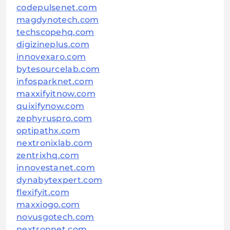
codepulsenet.com
magdynotech.com
techscopehq.com
digizineplus.com
innovexaro.com
bytesourcelab.com
infosparknet.com
maxxifyitnow.com
quixifynow.com
zephyruspro.com
optipathx.com
nextronixlab.com
zentrixhq.com
innovestanet.com
dynabytexpert.com
flexifyit.com
maxxiogo.com
novusgotech.com
nextronnet.com