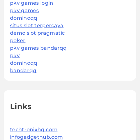
pkv games login
pkv games
dominoqq
situs slot terpercaya
demo slot pragmatic
poker
pkv games bandarqq
pkv
dominoqq
bandarqq
Links
techtronixhq.com
infogadgethub.com