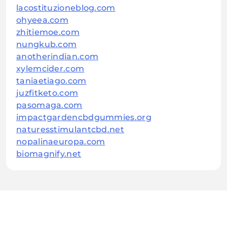
lacostituzioneblog.com
ohyeea.com
zhitiemoe.com
nungkub.com
anotherindian.com
xylemcider.com
taniaetiago.com
juzfitketo.com
pasomaga.com
impactgardencbdgummies.org
naturesstimulantcbd.net
nopalinaeuropa.com
biomagnify.net