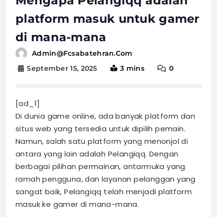
Mengapa Pelangiqq adalah
platform masuk untuk gamer
di mana-mana
Admin@fcsabatehran.com
September 15, 2025
3 mins
0
[ad_1]
Di dunia game online, ada banyak platform dan
situs web yang tersedia untuk dipilih pemain.
Namun, salah satu platform yang menonjol di
antara yang lain adalah Pelangiqq. Dengan
berbagai pilihan permainan, antarmuka yang
ramah pengguna, dan layanan pelanggan yang
sangat baik, Pelangiqq telah menjadi platform
masuk ke gamer di mana-mana.