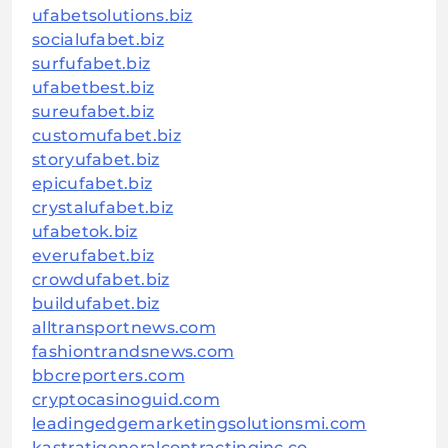
ufabetsolutions.biz
socialufabet.biz
surfufabet.biz
ufabetbest.biz
sureufabet.biz
customufabet.biz
storyufabet.biz
epicufabet.biz
crystalufabet.biz
ufabetok.biz
everufabet.biz
crowdufabet.biz
buildufabet.biz
alltransportnews.com
fashiontrandsnews.com
bbcreporters.com
cryptocasinoguid.com
leadingedgemarketingsolutionsmi.com
kastratigeneralcontractinginc.co