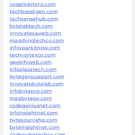
codelinkitpro.com
techboostgen.com
techsensehub.com
bytelabtech.com
innovatexaweb.com
magdynotechco.com
infosparkitnow.com
techvortexco.com
geekifyweb.com
infoplazatech.com
bytegeniusxpert.com
innovatebytelab.com
infobytepro.com
magbytego.com
codegeniusnet.com
infoinsightnet.com
bytesourcehq.com
byteinsightnet.com
codepulsetechco.com