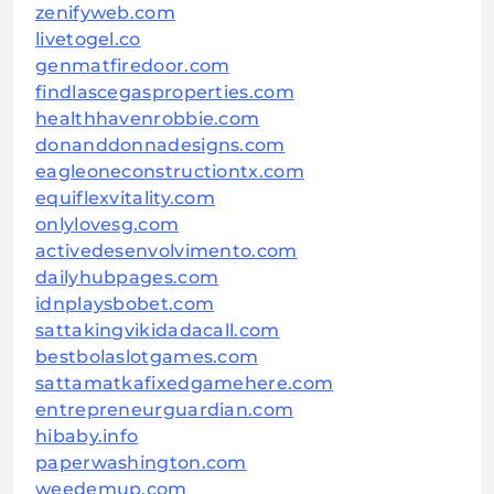
zenifyweb.com
livetogel.co
genmatfiredoor.com
findlascegasproperties.com
healthhavenrobbie.com
donanddonnadesigns.com
eagleoneconstructiontx.com
equiflexvitality.com
onlylovesg.com
activedesenvolvimento.com
dailyhubpages.com
idnplaysbobet.com
sattakingvikidadacall.com
bestbolaslotgames.com
sattamatkafixedgamehere.com
entrepreneurguardian.com
hibaby.info
paperwashington.com
weedemup.com