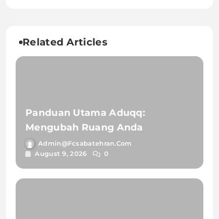
Dengan Pokerpelangi:
Pengalaman Poker Online
Terbesar
Related Articles
Panduan Utama Aduqq:
Mengubah Ruang Anda
Admin@fcsabatehran.com
August 9, 2026
0