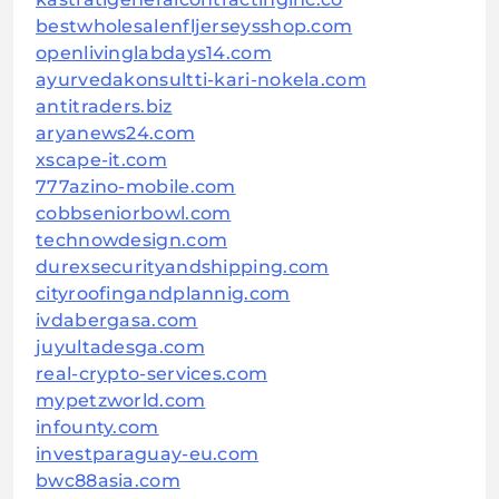
bestwholesalenfljerseysshop.com
openlivinglabdays14.com
ayurvedakonsultti-kari-nokela.com
antitraders.biz
aryanews24.com
xscape-it.com
777azino-mobile.com
cobbseniorbowl.com
technowdesign.com
durexsecurityandshipping.com
cityroofingandplannig.com
ivdabergasa.com
juyultadesga.com
real-crypto-services.com
mypetzworld.com
infounty.com
investparaguay-eu.com
bwc88asia.com