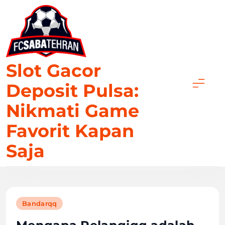
Skip
to
content
Slot Gacor
Deposit Pulsa:
Nikmati Game
Favorit Kapan
Saja
Bandarqq