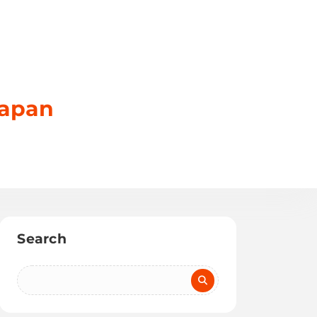
Kapan
Search