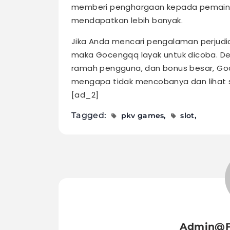
memberi penghargaan kepada pemain
mendapatkan lebih banyak.
Jika Anda mencari pengalaman perjud
maka Gocengqq layak untuk dicoba. D
ramah pengguna, dan bonus besar, Goc
mengapa tidak mencobanya dan lihat 
[ad_2]
Tagged:
pkv games
slot
Admin@f