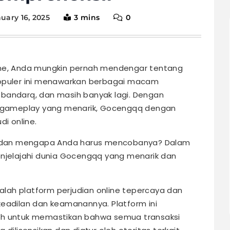
uary 16, 2025
3 mins
0
ine, Anda mungkin pernah mendengar tentang
populer ini menawarkan berbagai macam
 bandarq, dan masih banyak lagi. Dengan
gameplay yang menarik, Gocengqq dengan
di online.
 dan mengapa Anda harus mencobanya? Dalam
enjelajahi dunia Gocengqq yang menarik dan
lah platform perjudian online tepercaya dan
keadilan dan keamanannya. Platform ini
ih untuk memastikan bahwa semua transaksi