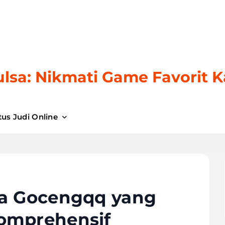
ulsa: Nikmati Game Favorit 
tus Judi Online
ia Gocengqq yang
omprehensif