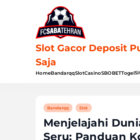
Skip
to
content
Slot Gacor Deposit P
Saja
Si
Home
Bandarqq
Slot
Casino
SBOBET
Togel
Bandarqq
Slot
Menjelajahi Dun
Seru: Panduan K