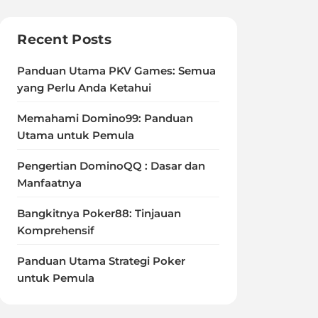
Recent Posts
Panduan Utama PKV Games: Semua
yang Perlu Anda Ketahui
Memahami Domino99: Panduan
Utama untuk Pemula
Pengertian DominoQQ : Dasar dan
Manfaatnya
Bangkitnya Poker88: Tinjauan
Komprehensif
Panduan Utama Strategi Poker
untuk Pemula