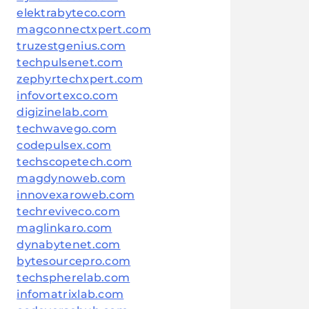
elektrabyteco.com
magconnectxpert.com
truzestgenius.com
techpulsenet.com
zephyrtechxpert.com
infovortexco.com
digizinelab.com
techwavego.com
codepulsex.com
techscopetech.com
magdynoweb.com
innovexaroweb.com
techreviveco.com
maglinkaro.com
dynabytenet.com
bytesourcepro.com
techspherelab.com
infomatrixlab.com