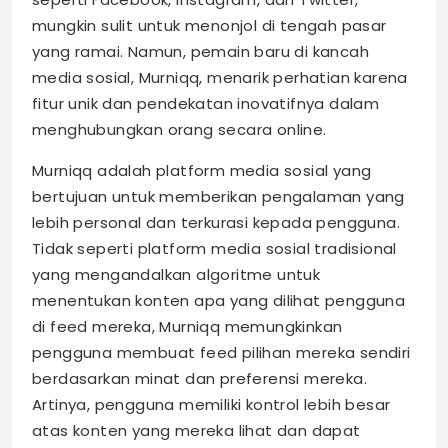
mungkin sulit untuk menonjol di tengah pasar
yang ramai. Namun, pemain baru di kancah
media sosial, Murniqq, menarik perhatian karena
fitur unik dan pendekatan inovatifnya dalam
menghubungkan orang secara online.
Murniqq adalah platform media sosial yang
bertujuan untuk memberikan pengalaman yang
lebih personal dan terkurasi kepada pengguna.
Tidak seperti platform media sosial tradisional
yang mengandalkan algoritme untuk
menentukan konten apa yang dilihat pengguna
di feed mereka, Murniqq memungkinkan
pengguna membuat feed pilihan mereka sendiri
berdasarkan minat dan preferensi mereka.
Artinya, pengguna memiliki kontrol lebih besar
atas konten yang mereka lihat dan dapat