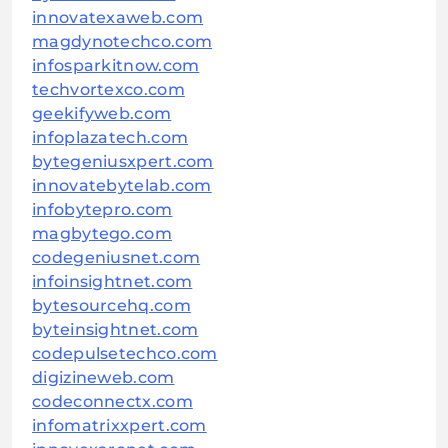
innovatexaweb.com
magdynotechco.com
infosparkitnow.com
techvortexco.com
geekifyweb.com
infoplazatech.com
bytegeniusxpert.com
innovatebytelab.com
infobytepro.com
magbytego.com
codegeniusnet.com
infoinsightnet.com
bytesourcehq.com
byteinsightnet.com
codepulsetechco.com
digizineweb.com
codeconnectx.com
infomatrixxpert.com