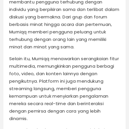
membantu pengguna terhubung dengan
individu yang berpikiran sama dan terlibat dalam
diskusi yang bermakna. Dari grup dan forum
berbasis minat hingga acara dan pertemuan,
Murniqq memberi pengguna peluang untuk
terhubung dengan orang lain yang memiliki
minat dan minat yang sama.
Selain itu, Murniqq menawarkan serangkaian fitur
multimedia, memungkinkan pengguna berbagi
foto, video, dan konten lainnya dengan
pengikutnya. Platform ini juga mendukung
streaming langsung, memberi pengguna
kemampuan untuk menyiarkan pengalaman
mereka secara real-time dan berinteraksi
dengan pemirsa dengan cara yang lebih
dinamis.