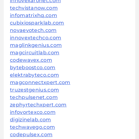
innovexaronet.com
techvistanow.com
infomatrixhq.com
cubixiosparklab.com
novaevotech.com
innovextechco.com
maglinkgenius.com
magcircuitlab.com
codewavex.com
byteboostco.com
elektrabyteco.com
magconnectxpert.com
truzestgenius.com
techpulsenet.com
zephyrtechxpert.com
infovortexco.com
digizinelab.com
techwavego.com
codepulsex.com