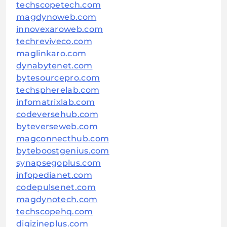
techscopetech.com
magdynoweb.com
innovexaroweb.com
techreviveco.com
maglinkaro.com
dynabytenet.com
bytesourcepro.com
techspherelab.com
infomatrixlab.com
codeversehub.com
byteverseweb.com
magconnecthub.com
byteboostgenius.com
synapsegoplus.com
infopedianet.com
codepulsenet.com
magdynotech.com
techscopehq.com
digizineplus.com