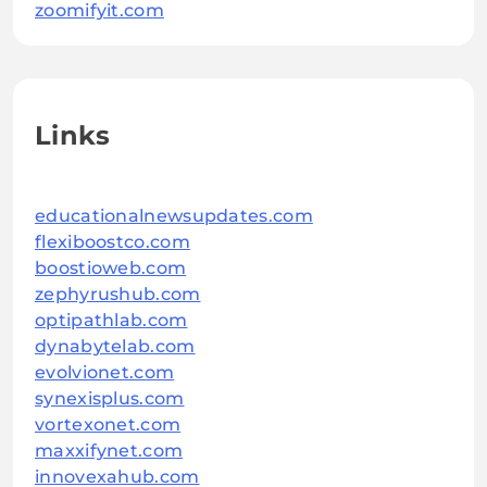
zoomifyit.com
Links
educationalnewsupdates.com
flexiboostco.com
boostioweb.com
zephyrushub.com
optipathlab.com
dynabytelab.com
evolvionet.com
synexisplus.com
vortexonet.com
maxxifynet.com
innovexahub.com