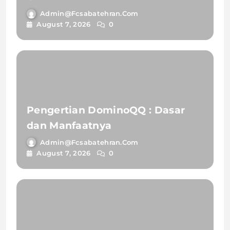
Admin@fcsabatehran.com
August 7, 2026
0
Pengertian DominoQQ : Dasar
dan Manfaatnya
Admin@fcsabatehran.com
August 7, 2026
0