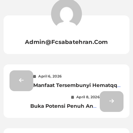
Admin@fcsabatehran.com
April 6, 2026
Manfaat Tersembunyi Hematqq
untuk Kesehatan Anda
April 8, 2026
Buka Potensi Penuh Anda
sebagai Pemain Poker dengan
Pengalaman Permainan Dinamis
ChampionQQ