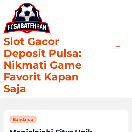
Skip
to
content
Slot Gacor
Deposit Pulsa:
Nikmati Game
Favorit Kapan
Saja
Bandarqq