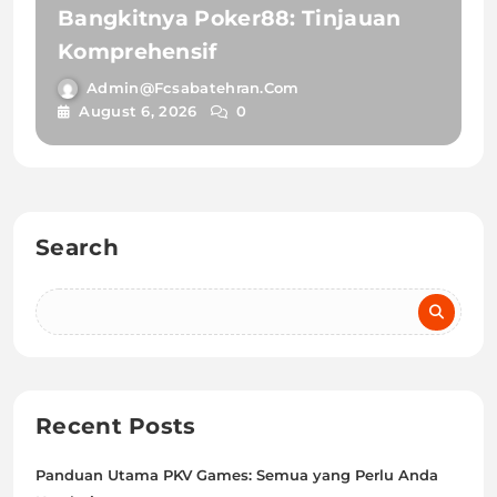
Bangkitnya Poker88: Tinjauan
Komprehensif
Admin@fcsabatehran.com
August 6, 2026
0
Search
Recent Posts
Panduan Utama PKV Games: Semua yang Perlu Anda