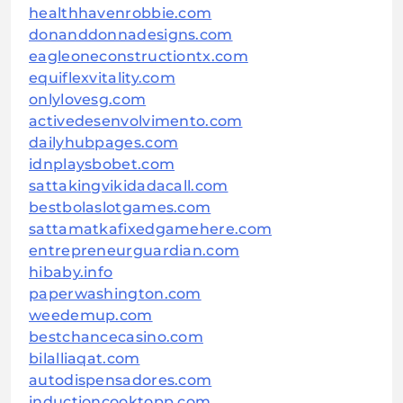
healthhavenrobbie.com
donanddonnadesigns.com
eagleoneconstructiontx.com
equiflexvitality.com
onlylovesg.com
activedesenvolvimento.com
dailyhubpages.com
idnplaysbobet.com
sattakingvikidadacall.com
bestbolaslotgames.com
sattamatkafixedgamehere.com
entrepreneurguardian.com
hibaby.info
paperwashington.com
weedemup.com
bestchancecasino.com
bilalliaqat.com
autodispensadores.com
inductioncooktopp.com