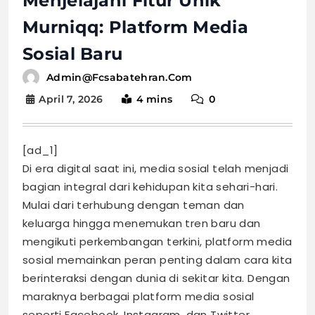
Menjelajahi Fitur Unik
Murniqq: Platform Media
Sosial Baru
Admin@fcsabatehran.com
April 7, 2026
4 mins
0
[ad_1]
Di era digital saat ini, media sosial telah menjadi
bagian integral dari kehidupan kita sehari-hari.
Mulai dari terhubung dengan teman dan
keluarga hingga menemukan tren baru dan
mengikuti perkembangan terkini, platform media
sosial memainkan peran penting dalam cara kita
berinteraksi dengan dunia di sekitar kita. Dengan
maraknya berbagai platform media sosial
seperti Facebook, Instagram, dan Twitter,