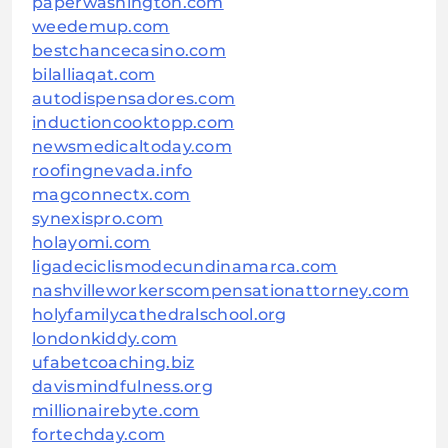
paperwashington.com
weedemup.com
bestchancecasino.com
bilalliaqat.com
autodispensadores.com
inductioncooktopp.com
newsmedicaltoday.com
roofingnevada.info
magconnectx.com
synexispro.com
holayomi.com
ligadeciclismodecundinamarca.com
nashvilleworkerscompensationattorney.com
holyfamilycathedralschool.org
londonkiddy.com
ufabetcoaching.biz
davismindfulness.org
millionairebyte.com
fortechday.com