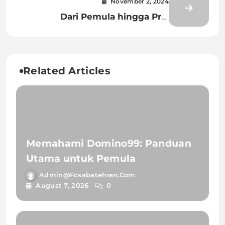
November 2, 2024
Dari Pemula hingga Pro:
Bagaimana GocengQQ Merevolusi
Perjudian Online
Related Articles
Memahami Domino99: Panduan
Utama untuk Pemula
Admin@fcsabatehran.com
August 7, 2026
0