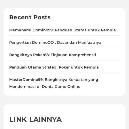
Recent Posts
Memahami Domino99: Panduan Utama untuk Pemula
Pengertian DominoQQ : Dasar dan Manfaatnya
Bangkitnya Poker88: Tinjauan Komprehensif
Panduan Utama Strategi Poker untuk Pemula
MasterDomino99: Bangkitnya Kekuatan yang
Mendominasi di Dunia Game Online
LINK LAINNYA