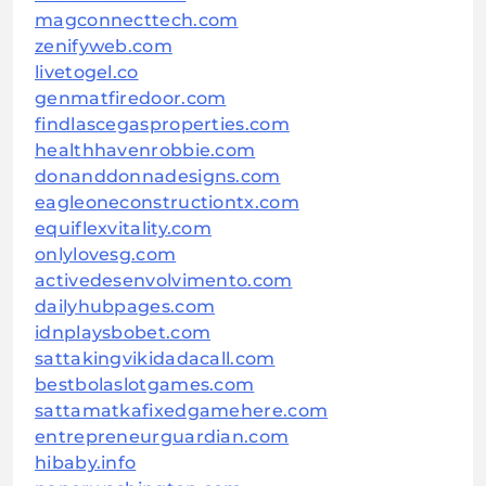
magconnecttech.com
zenifyweb.com
livetogel.co
genmatfiredoor.com
findlascegasproperties.com
healthhavenrobbie.com
donanddonnadesigns.com
eagleoneconstructiontx.com
equiflexvitality.com
onlylovesg.com
activedesenvolvimento.com
dailyhubpages.com
idnplaysbobet.com
sattakingvikidadacall.com
bestbolaslotgames.com
sattamatkafixedgamehere.com
entrepreneurguardian.com
hibaby.info