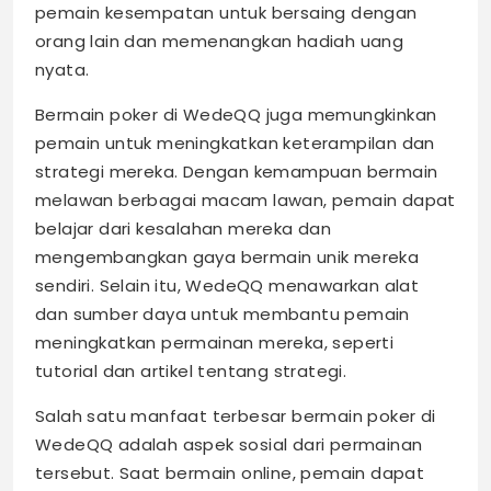
pemain kesempatan untuk bersaing dengan
orang lain dan memenangkan hadiah uang
nyata.
Bermain poker di WedeQQ juga memungkinkan
pemain untuk meningkatkan keterampilan dan
strategi mereka. Dengan kemampuan bermain
melawan berbagai macam lawan, pemain dapat
belajar dari kesalahan mereka dan
mengembangkan gaya bermain unik mereka
sendiri. Selain itu, WedeQQ menawarkan alat
dan sumber daya untuk membantu pemain
meningkatkan permainan mereka, seperti
tutorial dan artikel tentang strategi.
Salah satu manfaat terbesar bermain poker di
WedeQQ adalah aspek sosial dari permainan
tersebut. Saat bermain online, pemain dapat