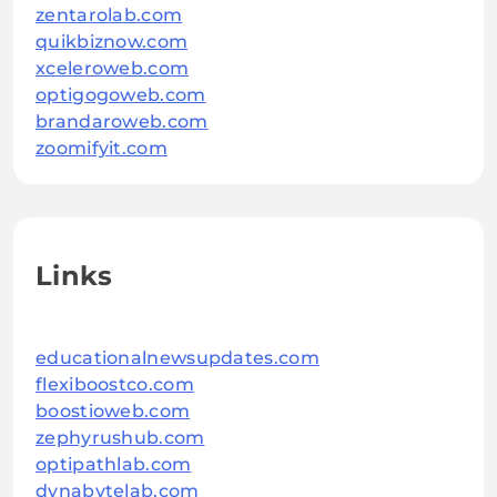
zentarolab.com
quikbiznow.com
xceleroweb.com
optigogoweb.com
brandaroweb.com
zoomifyit.com
Links
educationalnewsupdates.com
flexiboostco.com
boostioweb.com
zephyrushub.com
optipathlab.com
dynabytelab.com