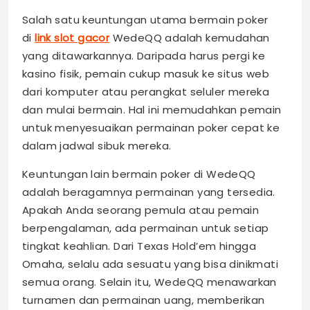
Salah satu keuntungan utama bermain poker
di
link slot gacor
WedeQQ adalah kemudahan
yang ditawarkannya. Daripada harus pergi ke
kasino fisik, pemain cukup masuk ke situs web
dari komputer atau perangkat seluler mereka
dan mulai bermain. Hal ini memudahkan pemain
untuk menyesuaikan permainan poker cepat ke
dalam jadwal sibuk mereka.
Keuntungan lain bermain poker di WedeQQ
adalah beragamnya permainan yang tersedia.
Apakah Anda seorang pemula atau pemain
berpengalaman, ada permainan untuk setiap
tingkat keahlian. Dari Texas Hold’em hingga
Omaha, selalu ada sesuatu yang bisa dinikmati
semua orang. Selain itu, WedeQQ menawarkan
turnamen dan permainan uang, memberikan