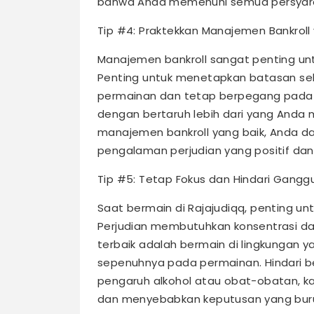
bahwa Anda memenuhi semua persyar
Tip #4: Praktekkan Manajemen Bankroll 
Manajemen bankroll sangat penting unt
Penting untuk menetapkan batasan seb
permainan dan tetap berpegang pada b
dengan bertaruh lebih dari yang Anda
manajemen bankroll yang baik, Anda 
pengalaman perjudian yang positif dan 
Tip #5: Tetap Fokus dan Hindari Gangg
Saat bermain di Rajajudiqq, penting u
Perjudian membutuhkan konsentrasi da
terbaik adalah bermain di lingkungan 
sepenuhnya pada permainan. Hindari be
pengaruh alkohol atau obat-obatan, k
dan menyebabkan keputusan yang bur