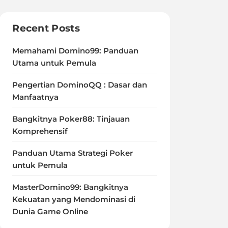
Recent Posts
Memahami Domino99: Panduan
Utama untuk Pemula
Pengertian DominoQQ : Dasar dan
Manfaatnya
Bangkitnya Poker88: Tinjauan
Komprehensif
Panduan Utama Strategi Poker
untuk Pemula
MasterDomino99: Bangkitnya
Kekuatan yang Mendominasi di
Dunia Game Online