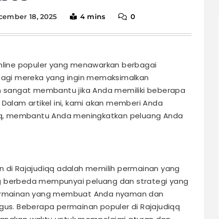
cember 18, 2025
4 mins
0
online populer yang menawarkan berbagai
 Bagi mereka yang ingin memaksimalkan
an sangat membantu jika Anda memiliki beberapa
 Dalam artikel ini, kami akan memberi Anda
q, membantu Anda meningkatkan peluang Anda
n di Rajajudiqq adalah memilih permainan yang
g berbeda mempunyai peluang dan strategi yang
 permainan yang membuat Anda nyaman dan
s. Beberapa permainan populer di Rajajudiqq