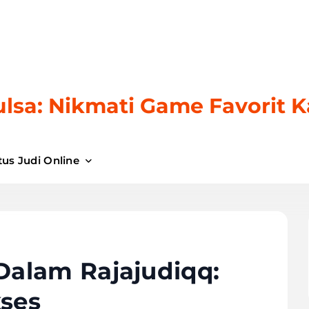
ulsa: Nikmati Game Favorit 
tus Judi Online
alam Rajajudiqq:
kses