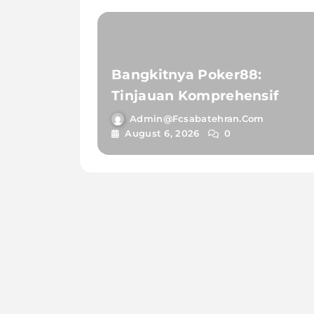
Bangkitnya Poker88:
Tinjauan Komprehensif
Admin@fcsabatehran.com
August 6, 2026
0