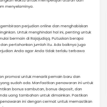
. Luangkan waktu untuk mempelajari aturan dan
lum menyelaminya.
gembiraan perjudian online dan menghabiskan
nginkan. Untuk menghindari hal ini, penting untuk
ai bermain di Rajajudiqq. Putuskan berapa
 dan pertahankan jumlah itu. Ada baiknya juga
judian Anda agar Anda tidak terlalu terbawa
an promosi untuk menarik pemain baru dan
yang sudah ada. Manfaatkan penawaran ini untuk
ikan bonus sambutan, bonus deposit, dan
nda uang tambahan untuk dimainkan. Pastikan
penawaran ini dengan cermat untuk memastikan