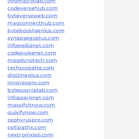
infomatrixlab.com
codeversehub.com
byteverseweb.com
magconnecthub.com
byteboostgenius.com
synapsegoplus.com
infopedianet.com
codepulsenet.com
magdynotech.com
techscopehq.com
digizineplus.com
innovexaro.com
bytesourcelab.com
infosparknet.com
maxxifyitnow.com
quixifynow.com
zephyruspro.com
optipathx.com
nextronixlab.com