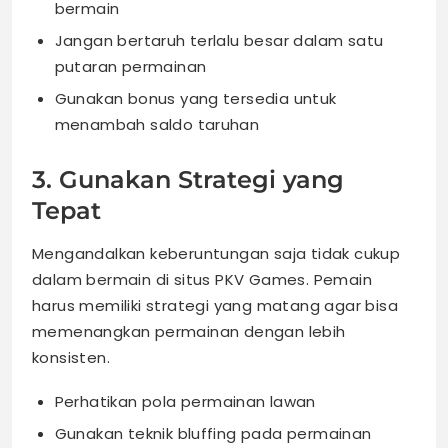
bermain
Jangan bertaruh terlalu besar dalam satu
putaran permainan
Gunakan bonus yang tersedia untuk
menambah saldo taruhan
3. Gunakan Strategi yang
Tepat
Mengandalkan keberuntungan saja tidak cukup
dalam bermain di situs PKV Games. Pemain
harus memiliki strategi yang matang agar bisa
memenangkan permainan dengan lebih
konsisten.
Perhatikan pola permainan lawan
Gunakan teknik bluffing pada permainan