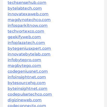
techsensehub.com
bytelabtech.com
innovatexaweb.com
magdynotechco.com
infosparkitnow.com
techvortexco.com
geekifyweb.com
infoplazatech.com
bytegeniusxpert.com
innovatebytelab.com
infobytepro.com
magbytego.com
codegeniusnet.com
infoinsightnet.com
bytesourcehq.com
byteinsightnet.com
codepulsetechco.com
digizineweb.com
codeconnectx.com