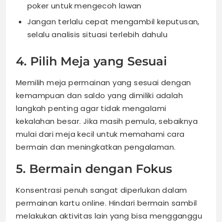
poker untuk mengecoh lawan
Jangan terlalu cepat mengambil keputusan,
selalu analisis situasi terlebih dahulu
4. Pilih Meja yang Sesuai
Memilih meja permainan yang sesuai dengan
kemampuan dan saldo yang dimiliki adalah
langkah penting agar tidak mengalami
kekalahan besar. Jika masih pemula, sebaiknya
mulai dari meja kecil untuk memahami cara
bermain dan meningkatkan pengalaman.
5. Bermain dengan Fokus
Konsentrasi penuh sangat diperlukan dalam
permainan kartu online. Hindari bermain sambil
melakukan aktivitas lain yang bisa mengganggu