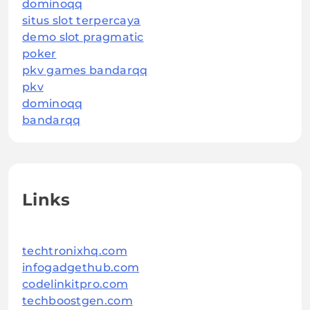
dominoqq
situs slot terpercaya
demo slot pragmatic
poker
pkv games bandarqq
pkv
dominoqq
bandarqq
Links
techtronixhq.com
infogadgethub.com
codelinkitpro.com
techboostgen.com