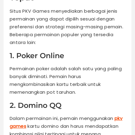
Situs PKV Games menyediakan berbagai jenis
permainan yang dapat dipilih sesuai dengan
preferensi dan strategi masing-masing pemain.
Beberapa permainan populer yang tersedia
antara lain:
1. Poker Online
Permainan poker adalah salah satu yang paling
banyak diminati. Pemain harus
mengkombinasikan kartu terbaik untuk
memenangkan pot taruhan.
2. Domino QQ
Dalam permainan ini, pemain menggunakan
pkv
games
kartu domino dan harus mendapatkan
kombinasi nilai tertinggi untuk menang.