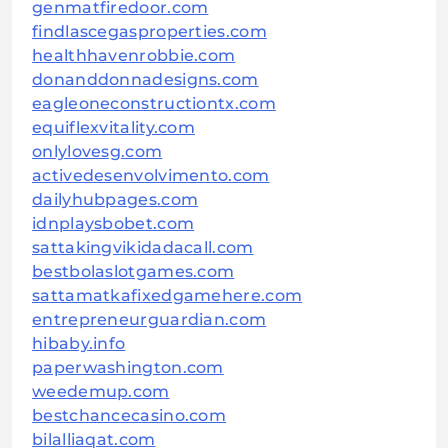
genmatfiredoor.com
findlascegasproperties.com
healthhavenrobbie.com
donanddonnadesigns.com
eagleoneconstructiontx.com
equiflexvitality.com
onlylovesg.com
activedesenvolvimento.com
dailyhubpages.com
idnplaysbobet.com
sattakingvikidadacall.com
bestbolaslotgames.com
sattamatkafixedgamehere.com
entrepreneurguardian.com
hibaby.info
paperwashington.com
weedemup.com
bestchancecasino.com
bilalliaqat.com