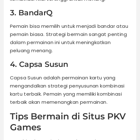
3. BandarQ
Pemain bisa memilih untuk menjadi bandar atau
pemain biasa. Strategi bermain sangat penting
dalam permainan ini untuk meningkatkan
peluang menang.
4. Capsa Susun
Capsa Susun adalah permainan kartu yang
mengandalkan strategi penyusunan kombinasi
kartu terbaik. Pemain yang memiliki kombinasi
terbaik akan memenangkan permainan.
Tips Bermain di Situs PKV
Games