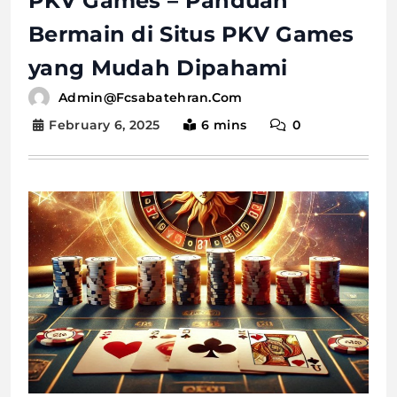
PKV Games – Panduan
Bermain di Situs PKV Games
yang Mudah Dipahami
Admin@fcsabatehran.com
February 6, 2025
6 mins
0