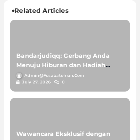
Related Articles
Bandarjudiqq: Gerbang Anda
Menuju Hiburan dan Hadiah
Tanpa Akhir
Admin@fcsabatehran.com
July 27, 2026
0
Wawancara Eksklusif dengan