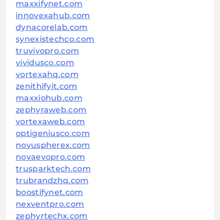
maxxifynet.com
innovexahub.com
dynacorelab.com
synexistechco.com
truvivopro.com
vividusco.com
vortexahq.com
zenithifyit.com
maxxiohub.com
zephyraweb.com
vortexaweb.com
optigeniusco.com
novuspherex.com
novaevopro.com
trusparktech.com
trubrandzhq.com
boostifynet.com
nexventpro.com
zephyrtechx.com