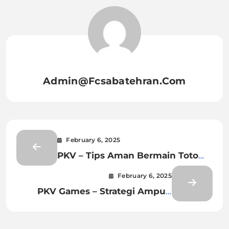
Admin@fcsabatehran.com
February 6, 2025
PKV – Tips Aman Bermain Toto
Online Agar Tidak Rugi
February 6, 2025
PKV Games – Strategi Ampuh
Menang Bermain Slot Online
dengan RTP Tinggi