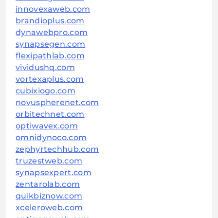
innovexaweb.com
brandioplus.com
dynawebpro.com
synapsegen.com
flexipathlab.com
vividushq.com
vortexaplus.com
cubixiogo.com
novuspherenet.com
orbitechnet.com
optiwavex.com
omnidynoco.com
zephyrtechhub.com
truzestweb.com
synapsexpert.com
zentarolab.com
quikbiznow.com
xceleroweb.com