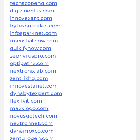
techscopehq.com
digizineplus.com
innovexaro.com
bytesourcelab.com
infosparknet.com
maxxifyitnow.com
quixifynow.com
zephyruspro.com
optipathx.com
nextronixlab.com
zentrixhq.com
innovestanet.com
dynabytexpert.com
flexifyit.com
maxxiogo.com
novusgotech.com
nextronnet.com
dynamoxco.com
zenturogen.com