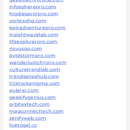
infospherepro.com
foodiesavorpro.com
vortexohq.com
epicadventurepro.com
insightwavelab.com
lifeexplorerpro.com
novusgo.com
bytestormpro.com
wanderlustchrono.com
culturetrendlab.com
trendsensehub.com
ticktockenigma.com
eulerxr.com
geekifygenius.com
orbitextech.com
magconnecttech.com
zenifyweb.com
livetogel.co