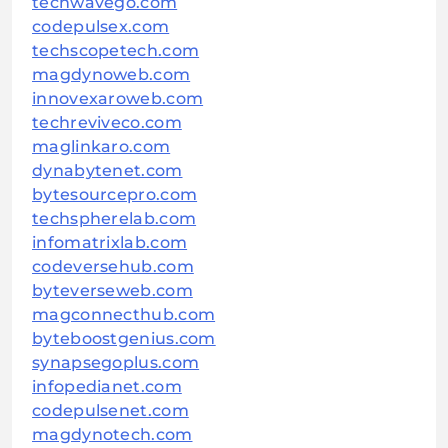
techwavego.com
codepulsex.com
techscopetech.com
magdynoweb.com
innovexaroweb.com
techreviveco.com
maglinkaro.com
dynabytenet.com
bytesourcepro.com
techspherelab.com
infomatrixlab.com
codeversehub.com
byteverseweb.com
magconnecthub.com
byteboostgenius.com
synapsegoplus.com
infopedianet.com
codepulsenet.com
magdynotech.com