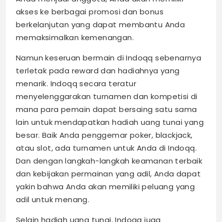
akses ke berbagai promosi dan bonus
berkelanjutan yang dapat membantu Anda
memaksimalkan kemenangan.
Namun keseruan bermain di Indoqq sebenarnya
terletak pada reward dan hadiahnya yang
menarik. Indoqq secara teratur
menyelenggarakan turnamen dan kompetisi di
mana para pemain dapat bersaing satu sama
lain untuk mendapatkan hadiah uang tunai yang
besar. Baik Anda penggemar poker, blackjack,
atau slot, ada turnamen untuk Anda di Indoqq.
Dan dengan langkah-langkah keamanan terbaik
dan kebijakan permainan yang adil, Anda dapat
yakin bahwa Anda akan memiliki peluang yang
adil untuk menang.
Selain hadiah uang tunai, Indoqq juga