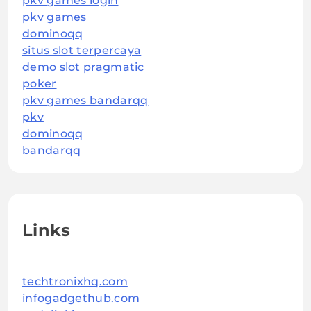
pkv games login
pkv games
dominoqq
situs slot terpercaya
demo slot pragmatic
poker
pkv games bandarqq
pkv
dominoqq
bandarqq
Links
techtronixhq.com
infogadgethub.com