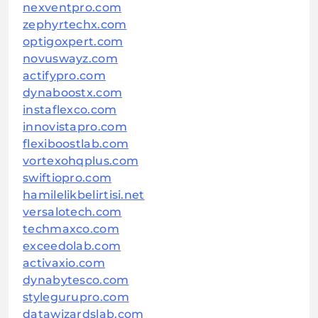
nexventpro.com
zephyrtechx.com
optigoxpert.com
novuswayz.com
actifypro.com
dynaboostx.com
instaflexco.com
innovistapro.com
flexiboostlab.com
vortexohqplus.com
swiftiopro.com
hamilelikbelirtisi.net
versalotech.com
techmaxco.com
exceedolab.com
activaxio.com
dynabytesco.com
stylegurupro.com
datawizardslab.com