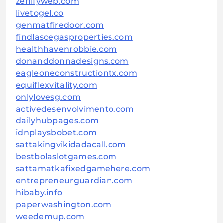
zenifyweb.com
livetogel.co
genmatfiredoor.com
findlascegasproperties.com
healthhavenrobbie.com
donanddonnadesigns.com
eagleoneconstructiontx.com
equiflexvitality.com
onlylovesg.com
activedesenvolvimento.com
dailyhubpages.com
idnplaysbobet.com
sattakingvikidadacall.com
bestbolaslotgames.com
sattamatkafixedgamehere.com
entrepreneurguardian.com
hibaby.info
paperwashington.com
weedemup.com