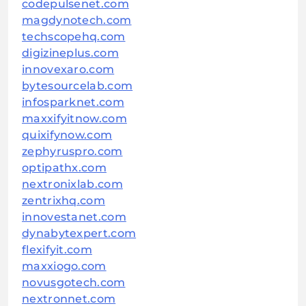
codepulsenet.com
magdynotech.com
techscopehq.com
digizineplus.com
innovexaro.com
bytesourcelab.com
infosparknet.com
maxxifyitnow.com
quixifynow.com
zephyruspro.com
optipathx.com
nextronixlab.com
zentrixhq.com
innovestanet.com
dynabytexpert.com
flexifyit.com
maxxiogo.com
novusgotech.com
nextronnet.com