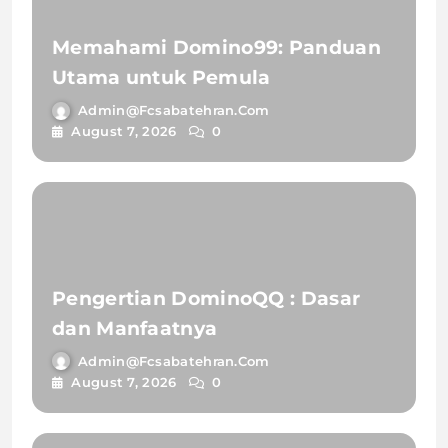
Memahami Domino99: Panduan
Utama untuk Pemula
Admin@fcsabatehran.com
August 7, 2026
0
Pengertian DominoQQ : Dasar
dan Manfaatnya
Admin@fcsabatehran.com
August 7, 2026
0