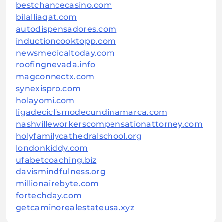
bestchancecasino.com
bilalliaqat.com
autodispensadores.com
inductioncooktopp.com
newsmedicaltoday.com
roofingnevada.info
magconnectx.com
synexispro.com
holayomi.com
ligadeciclismodecundinamarca.com
nashvilleworkerscompensationattorney.com
holyfamilycathedralschool.org
londonkiddy.com
ufabetcoaching.biz
davismindfulness.org
millionairebyte.com
fortechday.com
getcaminorealestateusa.xyz