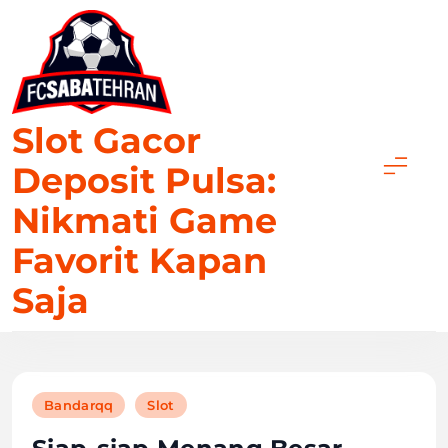
Skip
to
content
Slot Gacor
Deposit Pulsa:
Nikmati Game
Favorit Kapan
Saja
Bandarqq
Slot