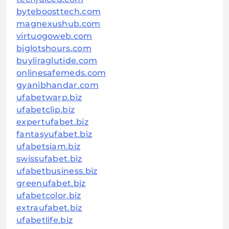
byteboosttech.com
magnexushub.com
virtuogoweb.com
biglotshours.com
buyliraglutide.com
onlinesafemeds.com
gyanibhandar.com
ufabetwarp.biz
ufabetclip.biz
expertufabet.biz
fantasyufabet.biz
ufabetsiam.biz
swissufabet.biz
ufabetbusiness.biz
greenufabet.biz
ufabetcolor.biz
extraufabet.biz
ufabetlife.biz