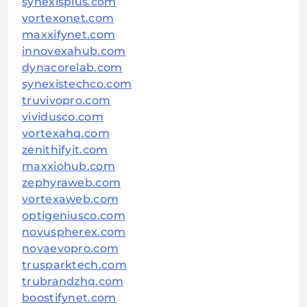
synexisplus.com
vortexonet.com
maxxifynet.com
innovexahub.com
dynacorelab.com
synexistechco.com
truvivopro.com
vividusco.com
vortexahq.com
zenithifyit.com
maxxiohub.com
zephyraweb.com
vortexaweb.com
optigeniusco.com
novuspherex.com
novaevopro.com
trusparktech.com
trubrandzhq.com
boostifynet.com