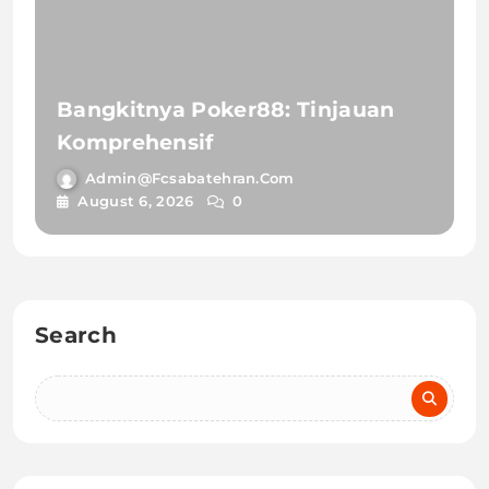
Bangkitnya Poker88: Tinjauan
Komprehensif
Admin@fcsabatehran.com
August 6, 2026
0
Search