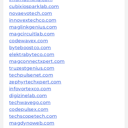
cubixiosparklab.com
novaevotech.com
innovextechco.com
maglinkgenius.com
magcircuitlab.com
codewavex.com
byteboostco.com
elektrabyteco.com
magconnectxpert.com
truzestgenius.com
techpulsenet.com
zephyrtechxpert.com
infovortexco.com
digizinelab.com
techwavego.com
codepulsex.com
techscopetech.com
magdynoweb.com