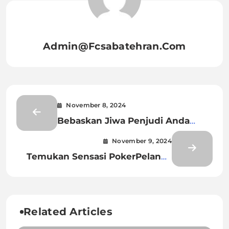
Admin@fcsabatehran.com
November 8, 2024
Bebaskan Jiwa Penjudi Anda
dengan Pengalaman Bermain
November 9, 2024
Game Terbaik Rajaqq
Temukan Sensasi PokerPelangi:
Panduan Pemula
Related Articles