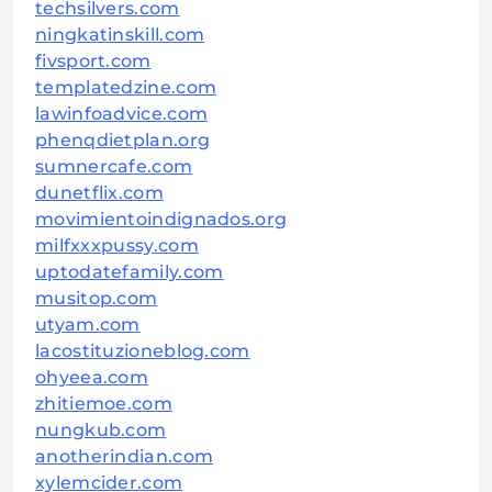
techsilvers.com
ningkatinskill.com
fivsport.com
templatedzine.com
lawinfoadvice.com
phenqdietplan.org
sumnercafe.com
dunetflix.com
movimientoindignados.org
milfxxxpussy.com
uptodatefamily.com
musitop.com
utyam.com
lacostituzioneblog.com
ohyeea.com
zhitiemoe.com
nungkub.com
anotherindian.com
xylemcider.com