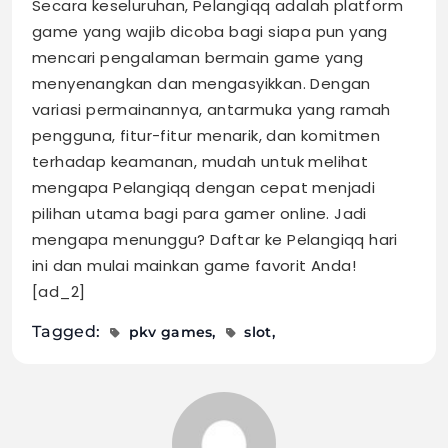
Secara keseluruhan, Pelangiqq adalah platform
game yang wajib dicoba bagi siapa pun yang
mencari pengalaman bermain game yang
menyenangkan dan mengasyikkan. Dengan
variasi permainannya, antarmuka yang ramah
pengguna, fitur-fitur menarik, dan komitmen
terhadap keamanan, mudah untuk melihat
mengapa Pelangiqq dengan cepat menjadi
pilihan utama bagi para gamer online. Jadi
mengapa menunggu? Daftar ke Pelangiqq hari
ini dan mulai mainkan game favorit Anda!
[ad_2]
Tagged:
pkv games
slot