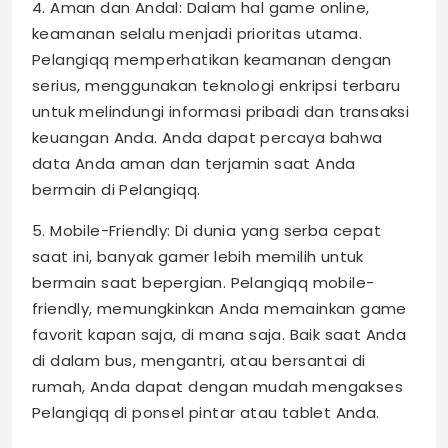
4. Aman dan Andal: Dalam hal game online,
keamanan selalu menjadi prioritas utama.
Pelangiqq memperhatikan keamanan dengan
serius, menggunakan teknologi enkripsi terbaru
untuk melindungi informasi pribadi dan transaksi
keuangan Anda. Anda dapat percaya bahwa
data Anda aman dan terjamin saat Anda
bermain di Pelangiqq.
5. Mobile-Friendly: Di dunia yang serba cepat
saat ini, banyak gamer lebih memilih untuk
bermain saat bepergian. Pelangiqq mobile-
friendly, memungkinkan Anda memainkan game
favorit kapan saja, di mana saja. Baik saat Anda
di dalam bus, mengantri, atau bersantai di
rumah, Anda dapat dengan mudah mengakses
Pelangiqq di ponsel pintar atau tablet Anda.