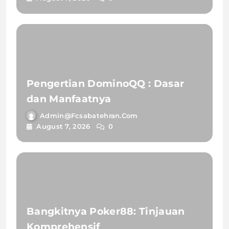
Pengertian DominoQQ : Dasar
dan Manfaatnya
Admin@fcsabatehran.com
August 7, 2026
0
Bangkitnya Poker88: Tinjauan
Komprehensif