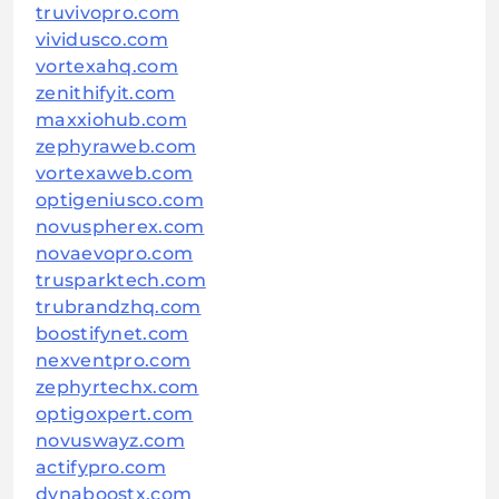
truvivopro.com
vividusco.com
vortexahq.com
zenithifyit.com
maxxiohub.com
zephyraweb.com
vortexaweb.com
optigeniusco.com
novuspherex.com
novaevopro.com
trusparktech.com
trubrandzhq.com
boostifynet.com
nexventpro.com
zephyrtechx.com
optigoxpert.com
novuswayz.com
actifypro.com
dynaboostx.com