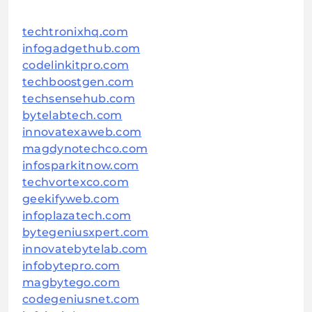
techtronixhq.com
infogadgethub.com
codelinkitpro.com
techboostgen.com
techsensehub.com
bytelabtech.com
innovatexaweb.com
magdynotechco.com
infosparkitnow.com
techvortexco.com
geekifyweb.com
infoplazatech.com
bytegeniusxpert.com
innovatebytelab.com
infobytepro.com
magbytego.com
codegeniusnet.com