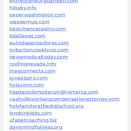
entrepreneurguardian.com
hibaby.info
paperwashington.com
weedemup.com
bestchancecasino.com
bilalliaqat.com
autodispensadores.com
inductioncooktopp.com
newsmedicaltoday.com
roofingnevada.info
magconnectx.com
synexispro.com
holayomi.com
ligadeciclismodecundinamarca.com
nashvilleworkerscompensationattorney.com
holyfamilycathedralschool.org
londonkiddy.com
ufabetcoaching.biz
davismindfulness.org