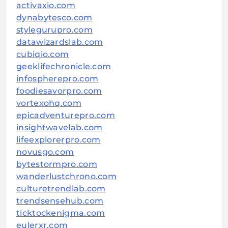
activaxio.com
dynabytesco.com
stylegurupro.com
datawizardslab.com
cubiqio.com
geeklifechronicle.com
infospherepro.com
foodiesavorpro.com
vortexohq.com
epicadventurepro.com
insightwavelab.com
lifeexplorerpro.com
novusgo.com
bytestormpro.com
wanderlustchrono.com
culturetrendlab.com
trendsensehub.com
ticktockenigma.com
eulerxr.com