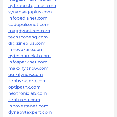
byteboostgenius.com
synapsegoplus.com
infopedianet.com
codepulsenet.com
magdynotech.com
techscopehq.com
digizineplus.com
innovexaro.com
bytesourcelab.com
infosparknet.com
maxxifyitnow.com
quixifynow.com
zephyruspro.com
optipathx.com
nextronixlab.com
zentrixhq.com
innovestanet.com
dynabytexpert.com