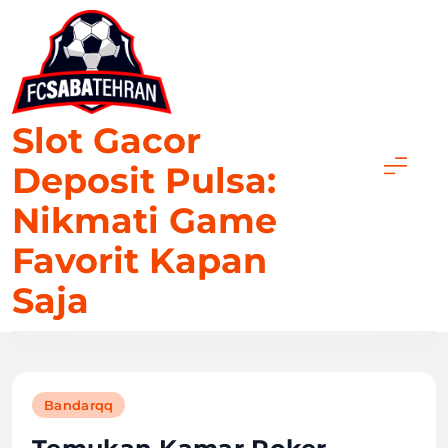
Skip
to
content
Slot Gacor
Deposit Pulsa:
Nikmati Game
Favorit Kapan
Saja
Bandarqq