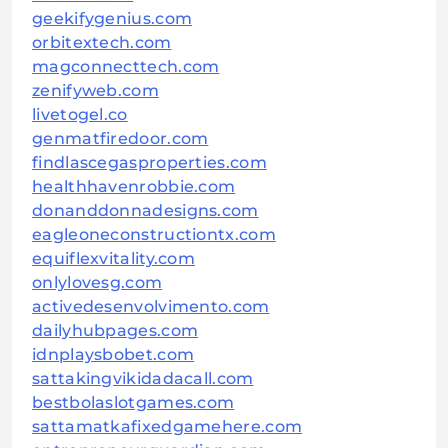
geekifygenius.com
orbitextech.com
magconnecttech.com
zenifyweb.com
livetogel.co
genmatfiredoor.com
findlascegasproperties.com
healthhavenrobbie.com
donanddonnadesigns.com
eagleoneconstructiontx.com
equiflexvitality.com
onlylovesg.com
activedesenvolvimento.com
dailyhubpages.com
idnplaysbobet.com
sattakingvikidadacall.com
bestbolaslotgames.com
sattamatkafixedgamehere.com