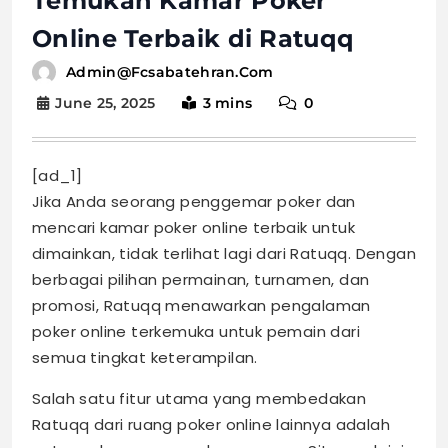
Temukan Kamar Poker
Online Terbaik di Ratuqq
Admin@fcsabatehran.com
June 25, 2025
3 mins
0
[ad_1]
Jika Anda seorang penggemar poker dan
mencari kamar poker online terbaik untuk
dimainkan, tidak terlihat lagi dari Ratuqq. Dengan
berbagai pilihan permainan, turnamen, dan
promosi, Ratuqq menawarkan pengalaman
poker online terkemuka untuk pemain dari
semua tingkat keterampilan.
Salah satu fitur utama yang membedakan
Ratuqq dari ruang poker online lainnya adalah