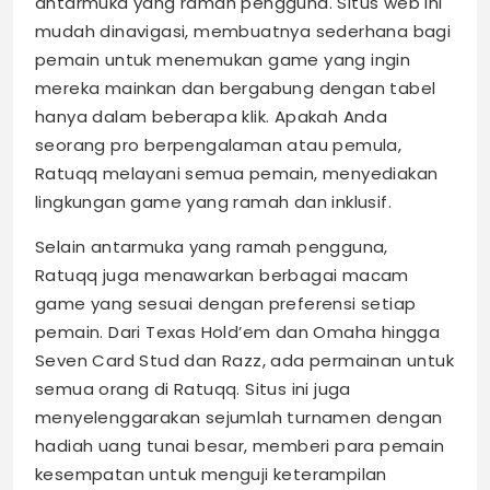
antarmuka yang ramah pengguna. Situs web ini
mudah dinavigasi, membuatnya sederhana bagi
pemain untuk menemukan game yang ingin
mereka mainkan dan bergabung dengan tabel
hanya dalam beberapa klik. Apakah Anda
seorang pro berpengalaman atau pemula,
Ratuqq melayani semua pemain, menyediakan
lingkungan game yang ramah dan inklusif.
Selain antarmuka yang ramah pengguna,
Ratuqq juga menawarkan berbagai macam
game yang sesuai dengan preferensi setiap
pemain. Dari Texas Hold’em dan Omaha hingga
Seven Card Stud dan Razz, ada permainan untuk
semua orang di Ratuqq. Situs ini juga
menyelenggarakan sejumlah turnamen dengan
hadiah uang tunai besar, memberi para pemain
kesempatan untuk menguji keterampilan