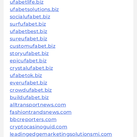
ufabetlife.biz
ufabetsolutions.biz
socialufabet.biz
surfufabet.biz
ufabetbest.biz
sureufabet.biz
customufabet.biz
storyufabet.biz
epicufabet.biz
crystalufabet.biz
ufabetok.biz
everufabet.biz
crowdufabet.biz
buildufabet.biz
alltransportnews.com
fashiontrandsnews.com
bbcreporters.com
cryptocasinoguid.com
leadingedgemarketingsolutionsmi.com