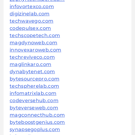
infovortexco.com
digizinelab.com
techwavego.com
codepulsex.com
techscopetech.com
magdynoweb.com
innovexaroweb.com
techreviveco.com
maglinkaro.com
dynabytenet.com
bytesourcepro.com
techspherelab.com
infomatrixlab.com
codeversehub.com
byteverseweb.com
magconnecthub.com
byteboostgenius.com
synapsegoplus.com