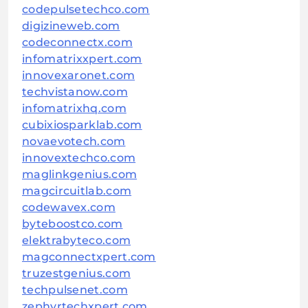
codepulsetechco.com
digizineweb.com
codeconnectx.com
infomatrixxpert.com
innovexaronet.com
techvistanow.com
infomatrixhq.com
cubixiosparklab.com
novaevotech.com
innovextechco.com
maglinkgenius.com
magcircuitlab.com
codewavex.com
byteboostco.com
elektrabyteco.com
magconnectxpert.com
truzestgenius.com
techpulsenet.com
zephyrtechxpert.com