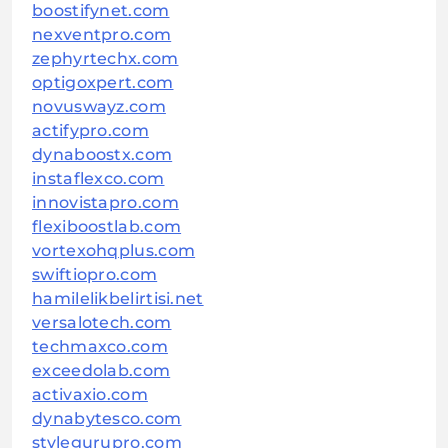
boostifynet.com
nexventpro.com
zephyrtechx.com
optigoxpert.com
novuswayz.com
actifypro.com
dynaboostx.com
instaflexco.com
innovistapro.com
flexiboostlab.com
vortexohqplus.com
swiftiopro.com
hamilelikbelirtisi.net
versalotech.com
techmaxco.com
exceedolab.com
activaxio.com
dynabytesco.com
stylegurupro.com