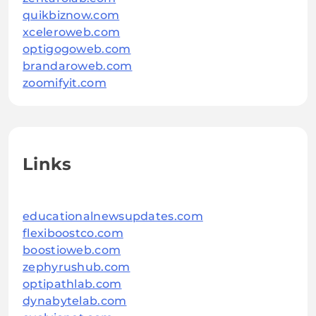
quikbiznow.com
xceleroweb.com
optigogoweb.com
brandaroweb.com
zoomifyit.com
Links
educationalnewsupdates.com
flexiboostco.com
boostioweb.com
zephyrushub.com
optipathlab.com
dynabytelab.com