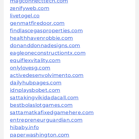
magconnecttech.com
zenifyweb.com
livetogel.co
genmatfiredoor.com
findlascegasproperties.com
healthhavenrobbie.com
donanddonnadesigns.com
eagleoneconstructiontx.com
equiflexvitality.com
onlylovesg.com
activedesenvolvimento.com
dailyhubpages.com
idnplaysbobet.com
sattakingvikidadacall.com
bestbolaslotgames.com
sattamatkafixedgamehere.com
entrepreneurguardian.com
hibaby.info
paperwashington.com