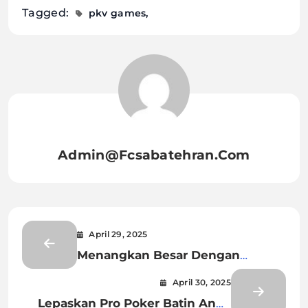
Tagged:
pkv games
Admin@fcsabatehran.com
April 29, 2025
Menangkan Besar Dengan
Rajaqq: Platform Poker Online
April 30, 2025
Terbaik
Lepaskan Pro Poker Batin Anda