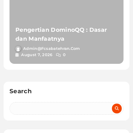
Pengertian DominoQQ : Dasar
dan Manfaatnya
Admin@fcsabatehran.com
August 7, 2026
0
Search