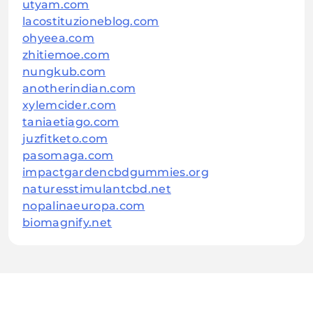
utyam.com
lacostituzioneblog.com
ohyeea.com
zhitiemoe.com
nungkub.com
anotherindian.com
xylemcider.com
taniaetiago.com
juzfitketo.com
pasomaga.com
impactgardencbdgummies.org
naturesstimulantcbd.net
nopalinaeuropa.com
biomagnify.net