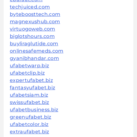
techjuiced.com
byteboosttech.com
magnexushub.com
virtuogoweb.com
biglotshours.com
buyliraglutide.com
onlinesafemeds.com
gyanibhandar.com
ufabetwarp.biz
ufabetclip.biz
expertufabet.biz
fantasyufabet.biz
ufabetsiam.biz
swissufabet.biz
ufabetbusiness.biz
greenufabet.biz
ufabetcolor.biz
extraufabet.biz