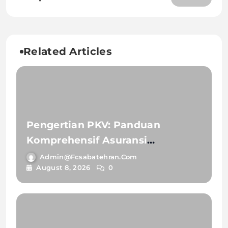
dengan Pokerpelangi
Related Articles
Pengertian PKV: Panduan
Komprehensif Asuransi
Kesehatan Swasta
Admin@fcsabatehran.com
August 8, 2026
0