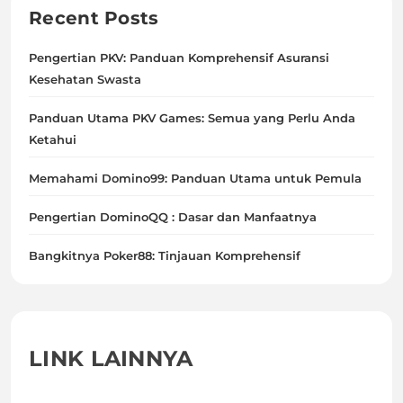
Recent Posts
Pengertian PKV: Panduan Komprehensif Asuransi
Kesehatan Swasta
Panduan Utama PKV Games: Semua yang Perlu Anda
Ketahui
Memahami Domino99: Panduan Utama untuk Pemula
Pengertian DominoQQ : Dasar dan Manfaatnya
Bangkitnya Poker88: Tinjauan Komprehensif
LINK LAINNYA