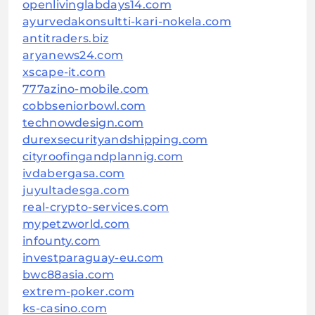
openlivinglabdays14.com
ayurvedakonsultti-kari-nokela.com
antitraders.biz
aryanews24.com
xscape-it.com
777azino-mobile.com
cobbseniorbowl.com
technowdesign.com
durexsecurityandshipping.com
cityroofingandplannig.com
ivdabergasa.com
juyultadesga.com
real-crypto-services.com
mypetzworld.com
infounty.com
investparaguay-eu.com
bwc88asia.com
extrem-poker.com
ks-casino.com