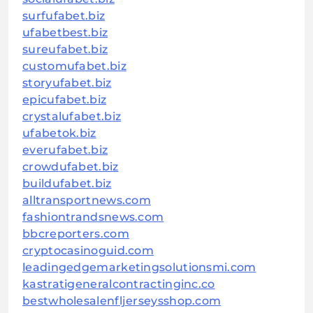
surfufabet.biz
ufabetbest.biz
sureufabet.biz
customufabet.biz
storyufabet.biz
epicufabet.biz
crystalufabet.biz
ufabetok.biz
everufabet.biz
crowdufabet.biz
buildufabet.biz
alltransportnews.com
fashiontrandsnews.com
bbcreporters.com
cryptocasinoguid.com
leadingedgemarketingsolutionsmi.com
kastratigeneralcontractinginc.co
bestwholesalenfljerseysshop.com