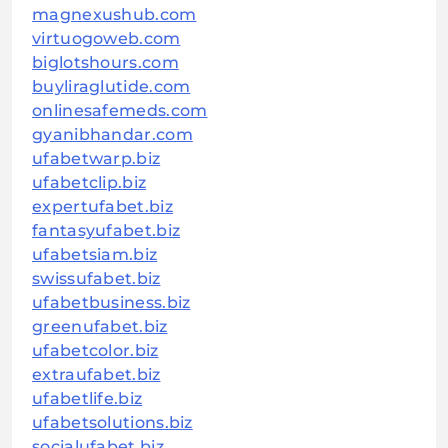
magnexushub.com
virtuogoweb.com
biglotshours.com
buyliraglutide.com
onlinesafemeds.com
gyanibhandar.com
ufabetwarp.biz
ufabetclip.biz
expertufabet.biz
fantasyufabet.biz
ufabetsiam.biz
swissufabet.biz
ufabetbusiness.biz
greenufabet.biz
ufabetcolor.biz
extraufabet.biz
ufabetlife.biz
ufabetsolutions.biz
socialufabet.biz