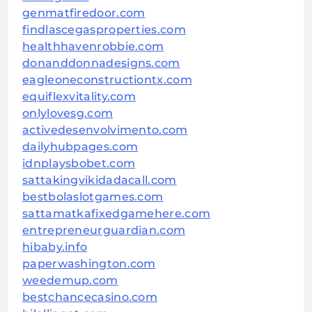
genmatfiredoor.com
findlascegasproperties.com
healthhavenrobbie.com
donanddonnadesigns.com
eagleoneconstructiontx.com
equiflexvitality.com
onlylovesg.com
activedesenvolvimento.com
dailyhubpages.com
idnplaysbobet.com
sattakingvikidadacall.com
bestbolaslotgames.com
sattamatkafixedgamehere.com
entrepreneurguardian.com
hibaby.info
paperwashington.com
weedemup.com
bestchancecasino.com