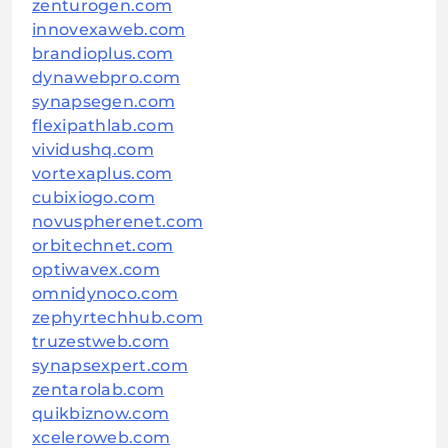
zenturogen.com
innovexaweb.com
brandioplus.com
dynawebpro.com
synapsegen.com
flexipathlab.com
vividushq.com
vortexaplus.com
cubixiogo.com
novuspherenet.com
orbitechnet.com
optiwavex.com
omnidynoco.com
zephyrtechhub.com
truzestweb.com
synapsexpert.com
zentarolab.com
quikbiznow.com
xceleroweb.com