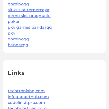
dominoqq
situs slot terpercaya
demo slot pragmatic
poker
pkv games bandarqq
pkv
dominoqq
bandarqq
Links
techtronixhq.com
infogadgethub.com
codelinkitpro.com
techboostgen.com