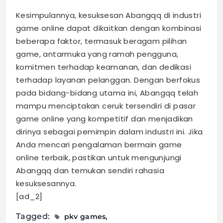
Kesimpulannya, kesuksesan Abangqq di industri
game online dapat dikaitkan dengan kombinasi
beberapa faktor, termasuk beragam pilihan
game, antarmuka yang ramah pengguna,
komitmen terhadap keamanan, dan dedikasi
terhadap layanan pelanggan. Dengan berfokus
pada bidang-bidang utama ini, Abangqq telah
mampu menciptakan ceruk tersendiri di pasar
game online yang kompetitif dan menjadikan
dirinya sebagai pemimpin dalam industri ini. Jika
Anda mencari pengalaman bermain game
online terbaik, pastikan untuk mengunjungi
Abangqq dan temukan sendiri rahasia
kesuksesannya.
[ad_2]
Tagged:
pkv games