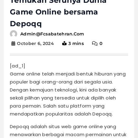
Temukan Serunya Dunia
Game Online bersama
Depoqq
Admin@fcsabatehran.com
October 6, 2024
3 mins
0
[ad_1]
Game online telah menjadi bentuk hiburan yang
populer bagi orang-orang dari segala usia.
Dengan kemajuan teknologi, kini ada banyak
sekali pilihan yang tersedia untuk dipilih oleh
para pemain. Salah satu platform yang
mendapatkan popularitas adalah Depoqq.
Depoqq adalah situs web game online yang
menawarkan berbagai macam permainan untuk