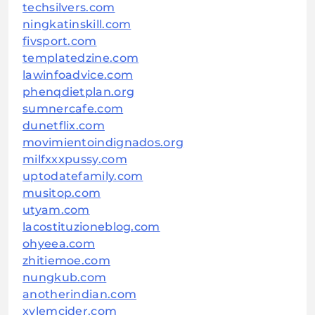
techsilvers.com
ningkatinskill.com
fivsport.com
templatedzine.com
lawinfoadvice.com
phenqdietplan.org
sumnercafe.com
dunetflix.com
movimientoindignados.org
milfxxxpussy.com
uptodatefamily.com
musitop.com
utyam.com
lacostituzioneblog.com
ohyeea.com
zhitiemoe.com
nungkub.com
anotherindian.com
xylemcider.com