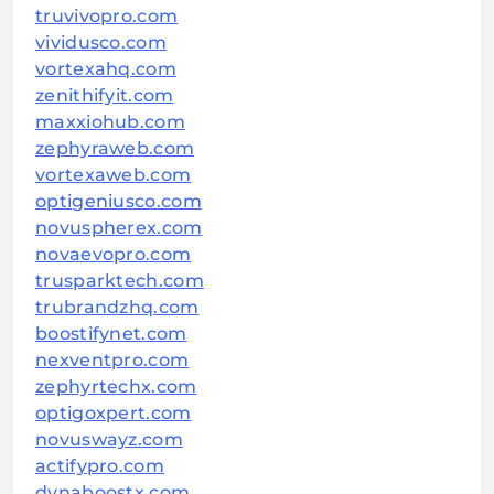
truvivopro.com
vividusco.com
vortexahq.com
zenithifyit.com
maxxiohub.com
zephyraweb.com
vortexaweb.com
optigeniusco.com
novuspherex.com
novaevopro.com
trusparktech.com
trubrandzhq.com
boostifynet.com
nexventpro.com
zephyrtechx.com
optigoxpert.com
novuswayz.com
actifypro.com
dynaboostx.com