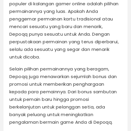
populer di kalangan gamer online adalah pilihan
permainannya yang luas. Apakah Anda
penggemar permainan kartu tradisional atau
mencari sesuatu yang baru dan menarik,
Depoqq punya sesuatu untuk Anda. Dengan
perpustakaan permainan yang terus diperbarui,
selalu ada sesuatu yang segar dan menarik
untuk dicoba.
Selain pilihan permainannya yang beragam,
Depoqq juga menawarkan sejumlah bonus dan
promosi untuk memberikan penghargaan
kepada para pemainnya. Dari bonus sambutan
untuk pemain baru hingga promosi
berkelanjutan untuk pelanggan setia, ada
banyak peluang untuk meningkatkan
pengalaman bermain game Anda di Depoqq.