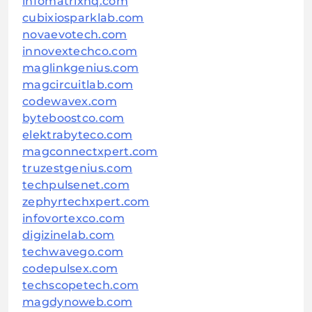
infomatrixhq.com
cubixiosparklab.com
novaevotech.com
innovextechco.com
maglinkgenius.com
magcircuitlab.com
codewavex.com
byteboostco.com
elektrabyteco.com
magconnectxpert.com
truzestgenius.com
techpulsenet.com
zephyrtechxpert.com
infovortexco.com
digizinelab.com
techwavego.com
codepulsex.com
techscopetech.com
magdynoweb.com