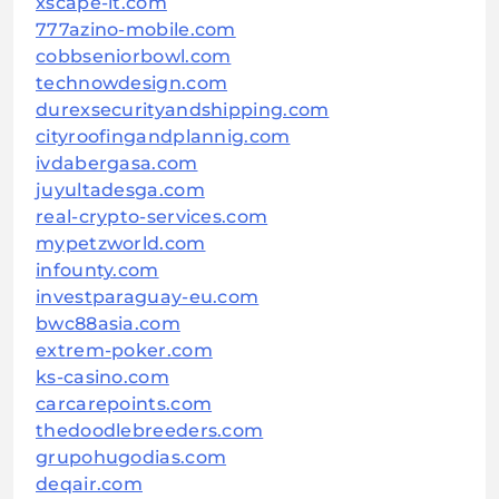
xscape-it.com
777azino-mobile.com
cobbseniorbowl.com
technowdesign.com
durexsecurityandshipping.com
cityroofingandplannig.com
ivdabergasa.com
juyultadesga.com
real-crypto-services.com
mypetzworld.com
infounty.com
investparaguay-eu.com
bwc88asia.com
extrem-poker.com
ks-casino.com
carcarepoints.com
thedoodlebreeders.com
grupohugodias.com
deqair.com