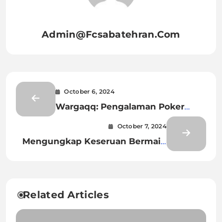
Admin@fcsabatehran.com
October 6, 2024
Wargaqq: Pengalaman Poker
Online Terbaik
October 7, 2024
Mengungkap Keseruan Bermain
Game Online Bersama WedeQQ
Related Articles