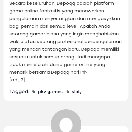
Secara keseluruhan, Depoqq adalah platform
game online fantastis yang menawarkan
pengalaman menyenangkan dan mengasyikkan
bagi pemain dari semua level. Apakah Anda
seorang gamer biasa yang ingin menghabiskan
waktu atau seorang profesional berpengalaman
yang mencari tantangan baru, Depoqq memiliki
sesuatu untuk semua orang. Jadi mengapa
tidak menjelajahi dunia game online yang
menarik bersama Depoqq hari ini?
[ad_2]
Tagged:
pkv games
slot