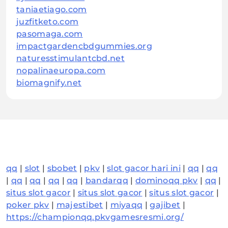
taniaetiago.com
juzfitketo.com
pasomaga.com
impactgardencbdgummies.org
naturesstimulantcbd.net
nopalinaeuropa.com
biomagnify.net
qq
|
slot
|
sbobet
|
pkv
|
slot gacor hari ini
|
qq
|
qq
|
qq
|
qq
|
qq
|
qq
|
bandarqq
|
dominoqq pkv
|
qq
|
situs slot gacor
|
situs slot gacor
|
situs slot gacor
|
poker pkv
|
majestibet
|
miyaqq
|
gajibet
|
https://championqq.pkvgamesresmi.org/