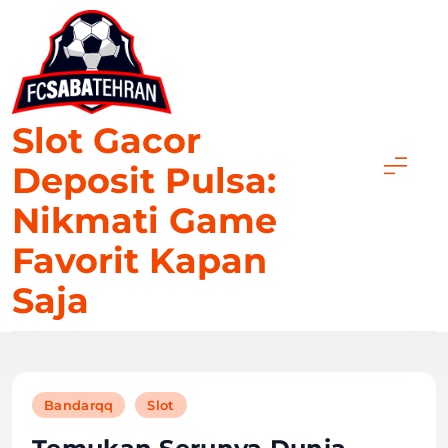
Skip
to
content
Slot Gacor
Deposit Pulsa:
Nikmati Game
Favorit Kapan
Saja
Bandarqq
Slot