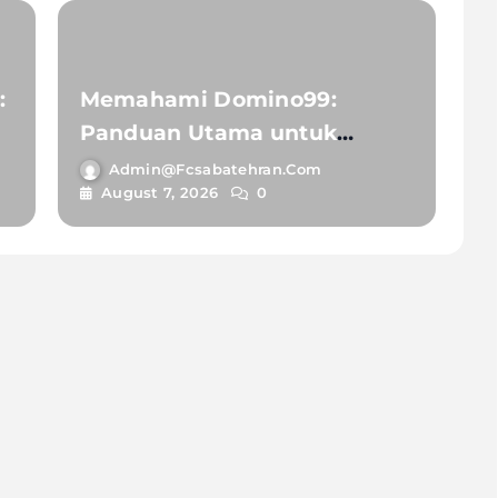
:
Memahami Domino99:
Panduan Utama untuk
Pemula
Admin@fcsabatehran.com
August 7, 2026
0