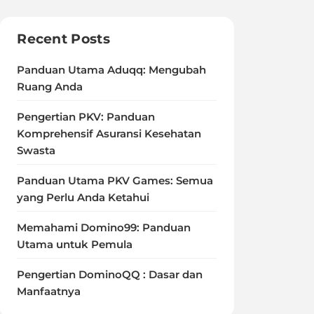
Recent Posts
Panduan Utama Aduqq: Mengubah
Ruang Anda
Pengertian PKV: Panduan
Komprehensif Asuransi Kesehatan
Swasta
Panduan Utama PKV Games: Semua
yang Perlu Anda Ketahui
Memahami Domino99: Panduan
Utama untuk Pemula
Pengertian DominoQQ : Dasar dan
Manfaatnya