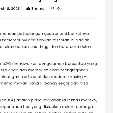
ch 6, 2025
3 mins
0
g mencari petualangan gastronomi berikutnya,
a tersembunyi dari sebuah restoran ini adalah
sakan berkualitas tinggi dan beraroma dalam
, MenuQQ menawarkan pengalaman bersantap yang
elera Anda dan membuat Anda menginginkan
 hidangan tradisional dan modern, masing -
uk memamerkan bahan -bahan segar dan rasa
 MenuQQ adalah piring makanan laut khas mereka,
segar pada hari yang disiapkan dalam berbagai