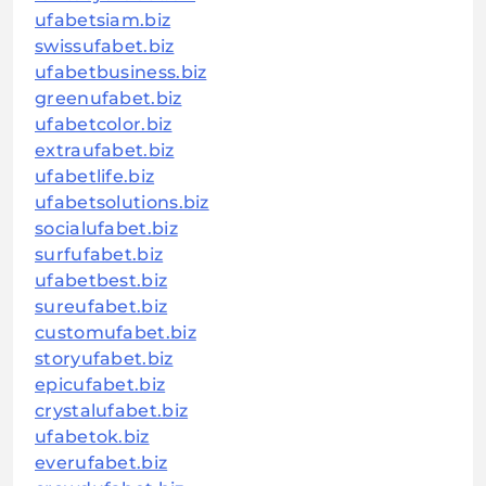
ufabetsiam.biz
swissufabet.biz
ufabetbusiness.biz
greenufabet.biz
ufabetcolor.biz
extraufabet.biz
ufabetlife.biz
ufabetsolutions.biz
socialufabet.biz
surfufabet.biz
ufabetbest.biz
sureufabet.biz
customufabet.biz
storyufabet.biz
epicufabet.biz
crystalufabet.biz
ufabetok.biz
everufabet.biz