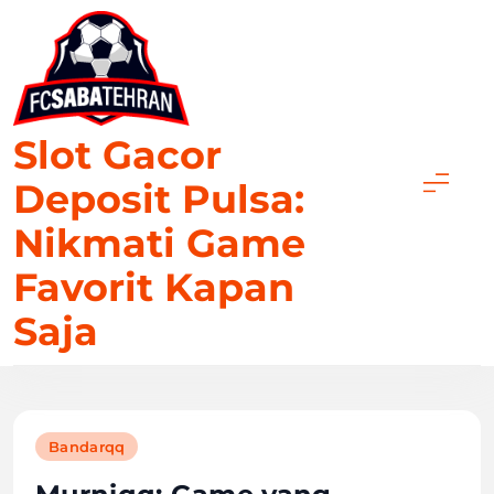
Skip
to
content
Slot Gacor
Deposit Pulsa:
Nikmati Game
Favorit Kapan
Saja
Bandarqq