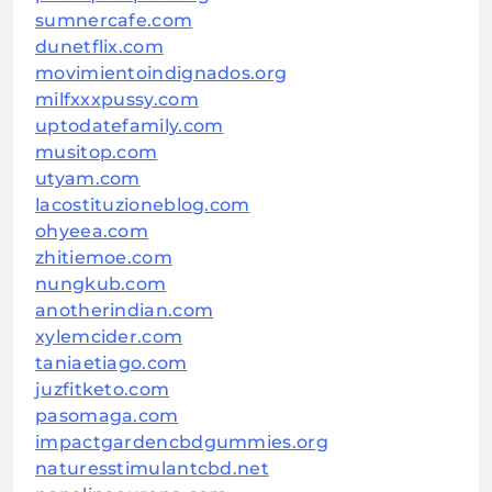
sumnercafe.com
dunetflix.com
movimientoindignados.org
milfxxxpussy.com
uptodatefamily.com
musitop.com
utyam.com
lacostituzioneblog.com
ohyeea.com
zhitiemoe.com
nungkub.com
anotherindian.com
xylemcider.com
taniaetiago.com
juzfitketo.com
pasomaga.com
impactgardencbdgummies.org
naturesstimulantcbd.net