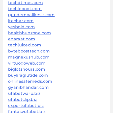
techdtimes.com
techieboot.com
gundembalikesir.com
itechar.com
yesbold.com
healthhubzone.com
ebaraat.com
techjuiced.com
byteboosttech.com
magnexushub.com
virtuogoweb.com
biglotshours.com
buyliraglutide.com
onlinesafemeds.com
gyanibhandar.com
ufabetwarp.biz
ufabetclip.biz
expertufabet.biz
fantasyufabet.biz