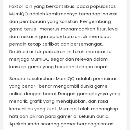
Faktor lain yang berkontribusi pada popularitas
MurniQQ adalah komitmennya terhadap inovasi
dan pembaruan yang konstan. Pengembang
game terus -menerus menambahkan fitur, level,
dan mekanik gameplay baru untuk membuat
pemain tetap terlibat dan bersemangat.
Dedikasi untuk perbaikan ini telah membantu
menjaga MurniQQ segar dan relevan dalam
lanskap game yang berubah dengan cepat.
Secara keseluruhan, MurniQQ adalah permainan
yang benar -benar mengambil dunia game
online dengan badai. Dengan gameplaynya yang
menarik, grafik yang menakjubkan, dan rasa
komunitas yang kuat, Murniqq telah menangkap
hati dan pikiran para gamer di seluruh dunia.
Apakah Anda seorang gamer berpengalaman