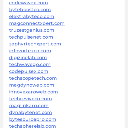
codewavex.com
byteboostco.com
elektrabyteco.com
magconnectxpert.com
truzestgenius.com
techpulsenet.com
zephyrtechxpert.com
infovortexco.com
digizinelab.com
techwavego.com
codepulsex.com
techscopetech.com
magdynoweb.com
innovexaroweb.com
techreviveco.com
maglinkaro.com
dynabytenet.com
bytesourcepro.com
techspherelab.com