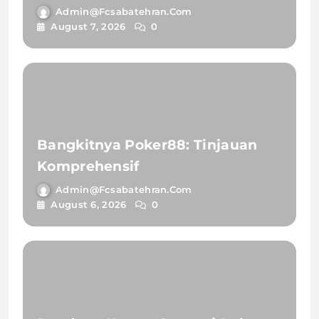
Admin@fcsabatehran.com
August 7, 2026
0
Bangkitnya Poker88: Tinjauan
Komprehensif
Admin@fcsabatehran.com
August 6, 2026
0