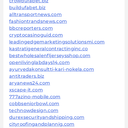
crowdufabet.biz
buildufabet.biz
alltransportnews.com
fashiontrandsnews.com
bbcreporters.com
cryptocasinoguid.com
leadingedgemarketingsolutionsmi.com
kastratigeneralcontractinginc.co
bestwholesalenfljerseysshop.com
openlivinglabdays14.com
ayurvedakonsultti-kari-nokela.com
antitraders.biz
aryanews24.com
xscape-it.com
777azino-mobile.com
cobbseniorbowl.com
technowdesign.com
durexsecurityandshipping.com
cityroofingandplannig.com