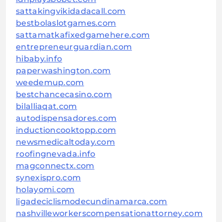
sattakingvikidadacall.com
bestbolaslotgames.com
sattamatkafixedgamehere.com
entrepreneurguardian.com
hibaby.info
paperwashington.com
weedemup.com
bestchancecasino.com
bilalliaqat.com
autodispensadores.com
inductioncooktopp.com
newsmedicaltoday.com
roofingnevada.info
magconnectx.com
synexispro.com
holayomi.com
ligadeciclismodecundinamarca.com
nashvilleworkerscompensationattorney.com