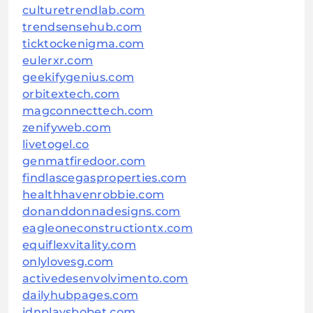
culturetrendlab.com
trendsensehub.com
ticktockenigma.com
eulerxr.com
geekifygenius.com
orbitextech.com
magconnecttech.com
zenifyweb.com
livetogel.co
genmatfiredoor.com
findlascegasproperties.com
healthhavenrobbie.com
donanddonnadesigns.com
eagleoneconstructiontx.com
equiflexvitality.com
onlylovesg.com
activedesenvolvimento.com
dailyhubpages.com
idnplaysbobet.com