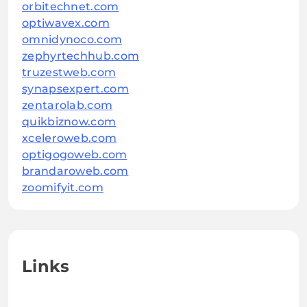
orbitechnet.com
optiwavex.com
omnidynoco.com
zephyrtechhub.com
truzestweb.com
synapsexpert.com
zentarolab.com
quikbiznow.com
xceleroweb.com
optigogoweb.com
brandaroweb.com
zoomifyit.com
Links